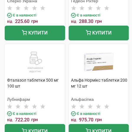
Сперко Україна
Гедеон Ріхтер
Є в наявності
Є в наявності
225.60
грн
288.30
грн
від
від
КУПИТИ
КУПИТИ
Фталазол таблетки 500 мг
Альфа Нормікс таблетки 200
100 шт
мг 12 шт
Лубнифарм
Альфасігма
Є в наявності
Є в наявності
722.20
грн
975.70
грн
від
від
КУПИТИ
КУПИТИ