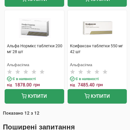
Альфа Нормікс таблетки 200
Ксифаксан таблетки 550 мг
мг 28 шт
42 шт
Альфасігма
Альфасігма
Є в наявності
Є в наявності
1878.00
грн
7485.40
грн
від
від
КУПИТИ
КУПИТИ
Показано
12
з
12
Поширені запитання