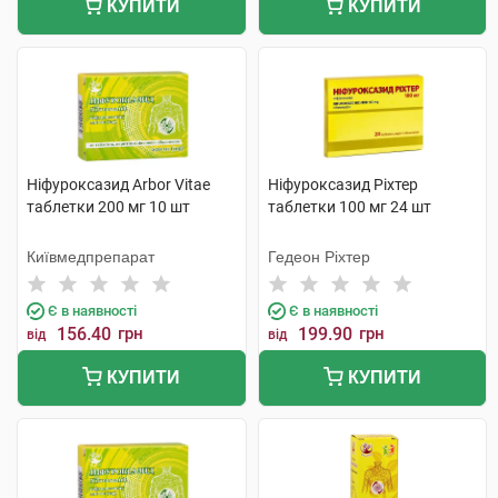
КУПИТИ
КУПИТИ
Ніфуроксазид Arbor Vitae
Ніфуроксазид Ріхтер
таблетки 200 мг 10 шт
таблетки 100 мг 24 шт
Київмедпрепарат
Гедеон Ріхтер
Є в наявності
Є в наявності
156.40
грн
199.90
грн
від
від
КУПИТИ
КУПИТИ