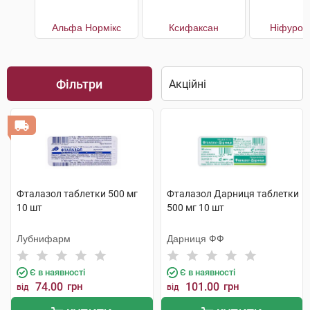
Альфа Нормікс
Ксифаксан
Ніфурок
Фільтри
Фталазол таблетки 500 мг
Фталазол Дарниця таблетки
10 шт
500 мг 10 шт
Лубнифарм
Дарниця ФФ
Є в наявності
Є в наявності
74.00
грн
101.00
грн
від
від