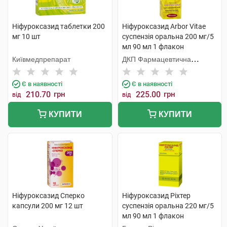
Ніфуроксазид таблетки 200
Ніфуроксазид Arbor Vitae
мг 10 шт
суспензія оральна 200 мг/5
мл 90 мл 1 флакон
Київмедпрепарат
ДКП Фармацевтична
фабрика
Є в наявності
Є в наявності
210.70
грн
225.00
грн
від
від
КУПИТИ
КУПИТИ
Ніфуроксазид Сперко
Ніфуроксазид Ріхтер
капсули 200 мг 12 шт
суспензія оральна 220 мг/5
мл 90 мл 1 флакон