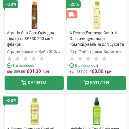
−30%
−20%
Agrado Sun Care Олія для
A-Derma Exomega Control
тіла суха SPF30 200 мл 1
Олія очищувальна
флакон
пом'якшувальна для сухої та
атопічної шкіри 200 мл 1
Аградо Косметік Кейр 3000
П'єр Фабр Дермо-Косметик
флакон
С.Л.У.
Є в наявності
Є в наявності
601.30
468.80
грн
грн
від
859.00
від
586.00
КУПИТИ
КУПИТИ
−20%