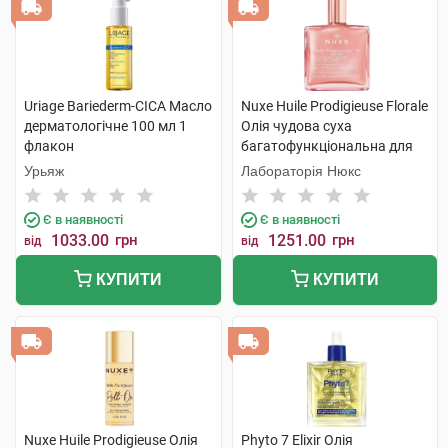
Uriage Bariederm-CICA Масло
Nuxe Huile Prodigieuse Florale
дерматологічне 100 мл 1
Олія чудова суха
флакон
багатофункціональна для
обличчя,тіла та волосся 50
Урьяж
Лабораторія Нюкс
мл 1 флакон
Є в наявності
Є в наявності
1033.00
грн
1251.00
грн
від
від
КУПИТИ
КУПИТИ
Nuxe Huile Prodigieuse Олія
Phyto 7 Elixir Олія