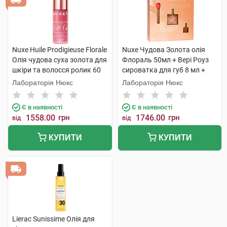
Nuxe Huile Prodigieuse Florale
Nuxe Чудова Золота олія
Олія чудова суха золота для
Флораль 50мл + Вері Роуз
шкіри та волосся ролик 60
сироватка для губ 8 мл +
мл 1 флакон
Олія суха Флораль 10мл 1
Лабораторія Нюкс
Лабораторія Нюкс
набір
Є в наявності
Є в наявності
1558.00
грн
1746.00
грн
від
від
КУПИТИ
КУПИТИ
Lierac Sunissime Олія для