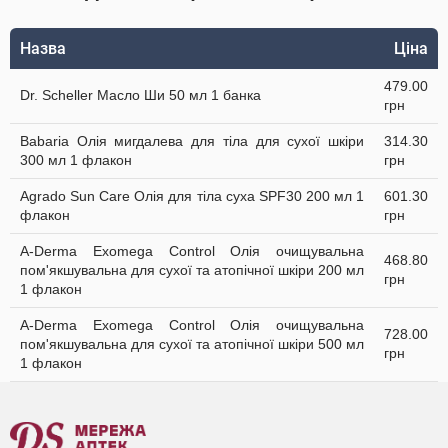
Назва
Ціна
479.00
Dr. Scheller Масло Ши 50 мл 1 банка
грн
Babaria Олія мигдалева для тіла для сухої шкіри
314.30
300 мл 1 флакон
грн
Agrado Sun Care Олія для тіла суха SPF30 200 мл 1
601.30
флакон
грн
A-Derma Exomega Control Олія очищувальна
468.80
пом'якшувальна для сухої та атопічної шкіри 200 мл
грн
1 флакон
A-Derma Exomega Control Олія очищувальна
728.00
пом'якшувальна для сухої та атопічної шкіри 500 мл
грн
1 флакон