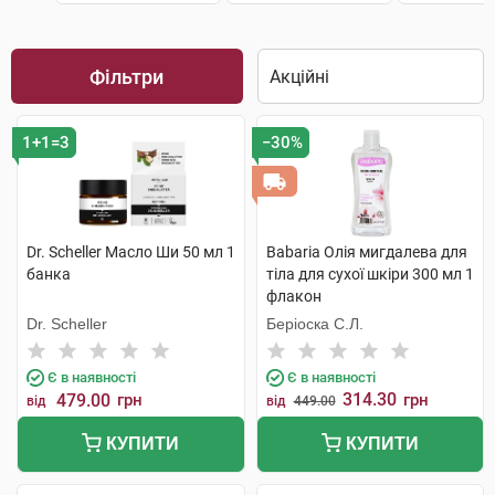
Фільтри
1+1=3
−30%
Dr. Scheller Масло Ши 50 мл 1
Babaria Олія мигдалева для
банка
тіла для сухої шкіри 300 мл 1
флакон
Dr. Scheller
Беріоска С.Л.
Є в наявності
Є в наявності
314.30
479.00
грн
грн
від
від
449.00
КУПИТИ
КУПИТИ