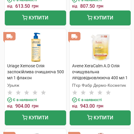
613.50
грн
807.50
грн
від
від
КУПИТИ
КУПИТИ
Uriage Xemose Олія
Avene XeraCalm A.D Олія
заспокійлива очищаюча 500
очищувальна
мл 1 флакон
ліпідовідновлююча 400 мл 1
пауч
Урьяж
П'єр Фабр Дермо-Косметик
Є в наявності
Є в наявності
904.00
грн
943.00
грн
від
від
КУПИТИ
КУПИТИ