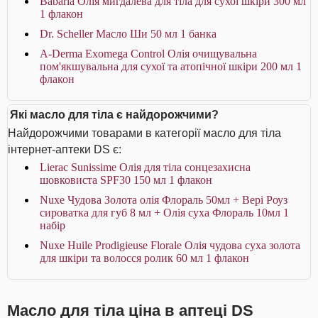
Babaria Олія мигдалева для тіла для сухої шкіри 300 мл
1 флакон
Dr. Scheller Масло Ши 50 мл 1 банка
A-Derma Exomega Control Олія очищувальна
пом'якшувальна для сухої та атопічної шкіри 200 мл 1
флакон
Які масло для тіла є найдорожчими?
Найдорожчими товарами в категорії масло для тіла
інтернет-аптеки DS є:
Lierac Sunissime Олія для тіла сонцезахисна
шовковиста SPF30 150 мл 1 флакон
Nuxe Чудова Золота олія Флораль 50мл + Вері Роуз
сироватка для губ 8 мл + Олія суха Флораль 10мл 1
набір
Nuxe Huile Prodigieuse Florale Олія чудова суха золота
для шкіри та волосся ролик 60 мл 1 флакон
Масло для тіла ціна в аптеці DS