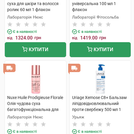
суха для шкіри та волосся
універсальна 100 мл 1
ролик 60 мл 1 флакон
флакон
Лабораторія Нюкс
Лабораторії Фітосольба
Є в наявності
Є в наявності
1324.00
грн
1419.00
грн
від
від
КУПИТИ
КУПИТИ
Nuxe Huile Prodigieuse Florale
Uriage Xemose C8+ Бальзам
Олія чудова суха
ліпідовідновлювальний
багатофункціональна для
проти свербежу 500 мл 1
обличчя,тіла та волосся
флакон
Лабораторія Нюкс
Урьяж
ролик 60 мл 1 флакон
Є в наявності
Є в наявності