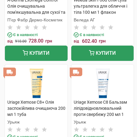
A-Derma Exomega Control
Weleda Skin Food Олія суха
Олія очищувальна
ультралегка для обличчя і
пом'якшувальна для сухої та
тіла 100 мл 1 флакон
атопічної шкіри 500 мл 1
П'єр Фабр Дермо-Косметик
Веледа АГ
флакон
Є в наявності
Є в наявності
728.00
грн
602.40
грн
від
910.00
від
КУПИТИ
КУПИТИ
Uriage Xemose C8+ Олія
Uriage Xemose C8 Бальзам
заспокійлива очищаюча 200
ліпідовідновлювальний
мл 1 туба
проти свербежу 200 мл 1
туба
Урьяж
Урьяж
Є в наявності
Є в наявності