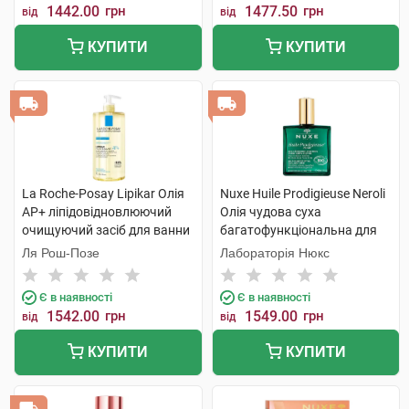
1442.00
грн
1477.50
грн
від
від
КУПИТИ
КУПИТИ
La Roche-Posay Lipikar Олія
Nuxe Huile Prodigieuse Neroli
AP+ ліпідовідновлюючий
Олія чудова суха
очищуючий засіб для ванни
багатофункціональна для
та душу 1 л 1 флакон
обличчя,тіла та волосся 100
Ля Рош-Позе
Лабораторія Нюкс
мл 1 флакон
Є в наявності
Є в наявності
1542.00
грн
1549.00
грн
від
від
КУПИТИ
КУПИТИ