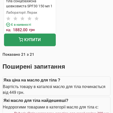
тіла сонцезахисна
шовковиста SPF30 150 мл 1
флакон
Лабораторії Лієрак
Є в наявності
1882.00
грн
від
КУПИТИ
Показано
21
з
21
Поширені запитання
Яка ціна на масло для тіла ?
Вартість товару в каталозі масло для тіла починається
від 449 грн.
Які масло для тіла найдешевші?
Недорогими товарами в категорії масло для тіла є: