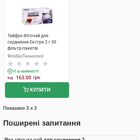
Тайфун Фіточай для
схуднення Екстра 2 г 30
фільтр-пакетів
ФітоБіоТехнології
Є в наявності
163.00
грн
від
КУПИТИ
Показано
3
з
3
Поширені запитання
Яка ціна на чай для схуднення ?