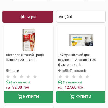
Фільтри
Ліктрави Фіточай Грація
Тайфун Фіточай для
Плюс 2 г 20 пакетів
схуднення Ананас 2 г 30
фільтр-пакетів
Ліктрави
ФітоБіоТехнології
Є в наявності
Є в наявності
92.00
грн
127.60
грн
від
від
КУПИТИ
КУПИТИ