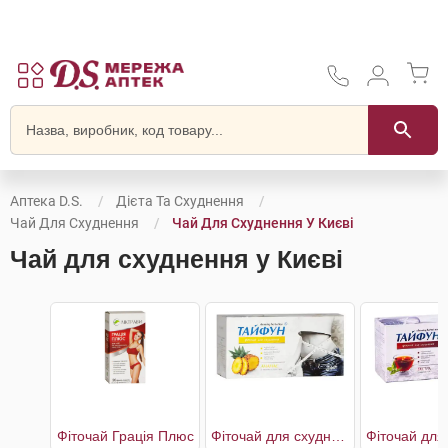
Аптека D.S.
Дієта Та Схуднення
Чай Для Схуднення
Чай Для Схуднення У Києві
Чай для схуднення у Києві
Фіточай Грація Плюс
Фіточай для схуднення Ананас