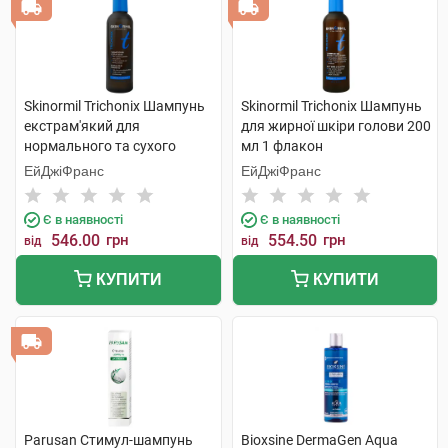
Skinormil Trichonix Шампунь
Skinormil Trichonix Шампунь
екстрам'який для
для жирної шкіри голови 200
нормального та сухого
мл 1 флакон
волосся 200 мл 1 флакон
ЕйДжіФранс
ЕйДжіФранс
Є в наявності
Є в наявності
546.00
грн
554.50
грн
від
від
КУПИТИ
КУПИТИ
Parusan Cтимул-шампунь
Bioxsine DermaGen Aqua