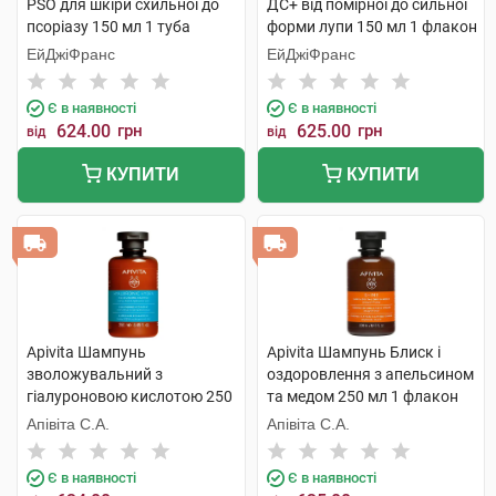
РSО для шкіри схильної до
ДС+ від помірної до сильної
псоріазу 150 мл 1 туба
форми лупи 150 мл 1 флакон
ЕйДжіФранс
ЕйДжіФранс
Є в наявності
Є в наявності
624.00
грн
625.00
грн
від
від
КУПИТИ
КУПИТИ
Apivita Шампунь
Apivita Шампунь Блиск і
зволожувальний з
оздоровлення з апельсином
гіалуроновою кислотою 250
та медом 250 мл 1 флакон
мл 1 флакон
Апівіта С.А.
Апівіта С.А.
Є в наявності
Є в наявності