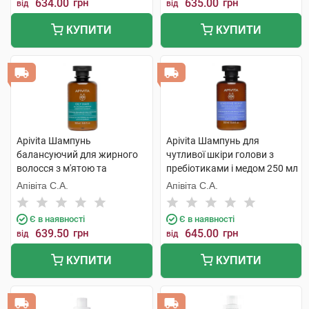
634.00
грн
635.00
грн
від
від
КУПИТИ
КУПИТИ
Apivita Шампунь
Apivita Шампунь для
балансуючий для жирного
чутливої шкіри голови з
волосся з м'ятою та
пребіотиками і медом 250 мл
прополісом 250 мл 1 флакон
1 флакон
Апівіта С.А.
Апівіта С.А.
Є в наявності
Є в наявності
639.50
грн
645.00
грн
від
від
КУПИТИ
КУПИТИ