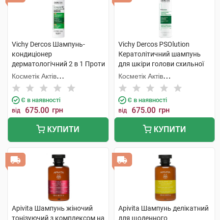
Vichy Dercos Шампунь-
Vichy Dercos PSOlution
кондиціонер
Кератолітичний шампунь
дерматологічний 2 в 1 Проти
для шкіри голови схильної
лупи для усіх типів волосся
до псоріазу 200 мл 1 флакон
Косметік Актів
Косметік Актів
200 мл 1 флакон
Інтернаціональ
Інтернаціональ
Є в наявності
Є в наявності
675.00
грн
675.00
грн
від
від
КУПИТИ
КУПИТИ
Apivita Шампунь жіночий
Apivita Шампунь делікатний
тонізуючий з комплексом на
для щоденного