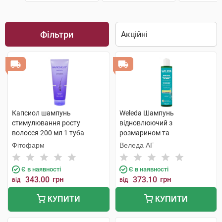
Фільтри
Капсиол шампунь
Weleda Шампунь
стимулювання росту
відновлюючий з
волосся 200 мл 1 туба
розмарином та
гіалуроновою кислотою 250
Фітофарм
Веледа АГ
мл 1 флакон
Є в наявності
Є в наявності
343.00
грн
373.10
грн
від
від
КУПИТИ
КУПИТИ