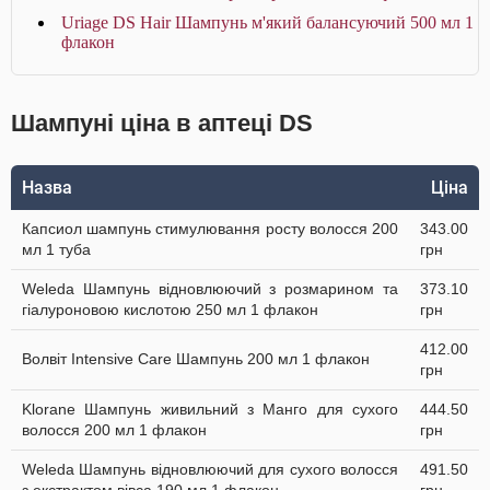
Uriage DS Hair Шампунь м'який балансуючий 500 мл 1
флакон
Шампуні ціна в аптеці DS
Назва
Ціна
Капсиол шампунь стимулювання росту волосся 200
343.00
мл 1 туба
грн
Weleda Шампунь відновлюючий з розмарином та
373.10
гіалуроновою кислотою 250 мл 1 флакон
грн
412.00
Волвіт Intensive Care Шампунь 200 мл 1 флакон
грн
Klorane Шампунь живильний з Манго для сухого
444.50
волосся 200 мл 1 флакон
грн
Weleda Шампунь відновлюючий для сухого волосся
491.50