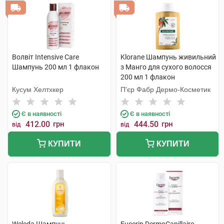
Волвіт Intensive Care
Klorane Шампунь живильний
Шампунь 200 мл 1 флакон
з Манго для сухого волосся
200 мл 1 флакон
Кусум Хелтхкер
П'єр Фабр Дермо-Косметик
Є в наявності
Є в наявності
412.00
грн
444.50
грн
від
від
КУПИТИ
КУПИТИ