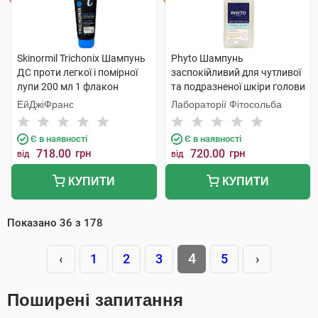
Skinormil Trichonix Шампунь
Phyto Шампунь
ДС проти легкої і помірної
заспокійливий для чутливої
лупи 200 мл 1 флакон
та подразненої шкіри голови
250 мл 1 флакон
ЕйДжіФранс
Лабораторії Фітосольба
Є в наявності
Є в наявності
718.00
грн
720.00
грн
від
від
КУПИТИ
КУПИТИ
Показано
36
з
178
4
‹
1
2
3
5
›
Поширені запитання