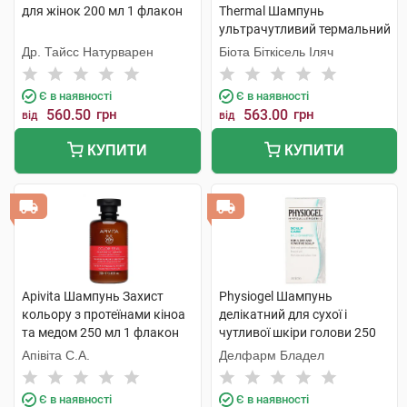
для жінок 200 мл 1 флакон
Thermal Шампунь
ультрачутливий термальний
300 мл 1 флакон
Др. Тайсс Натурварен
Біота Біткісель Іляч
Є в наявності
Є в наявності
560.50
грн
563.00
грн
від
від
КУПИТИ
КУПИТИ
Apivita Шампунь Захист
Physiogel Шампунь
кольору з протеїнами кіноа
делікатний для сухої і
та медом 250 мл 1 флакон
чутливої шкіри голови 250
мл 1 флакон
Апівіта С.А.
Делфарм Бладел
Є в наявності
Є в наявності