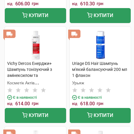
606.00
грн
610.30
грн
від
від
КУПИТИ
КУПИТИ
Vichy Dercos Енерджи+
Uriage DS Hair Шампунь
Шампунь тонізуючий з
м'який балансуючий 200 мл
амінексилом та
1 флакон
ніацинамідом для боротьби
Косметік Актів
Урьяж
з випадінням волосся 200
Інтернаціональ
мл 1 флакон
Є в наявності
Є в наявності
614.00
грн
618.00
грн
від
від
КУПИТИ
КУПИТИ