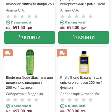
основі обліпихи та лавра 250
використання з ромашкою
мл 1 флакон
та медом 250 мл 1 флакон
Апівіта С.А.
Апівіта С.А.
Є в наявності
Є в наявності
691.50
грн
694.00
грн
від
від
КУПИТИ
КУПИТИ
Bioderma Node Шампунь для
Phyto Blond Шампунь для
щоденного використання
світлого волосся 250 мл 1
200 мл 1 флакон
флакон
Лабораторія Біодерма
Лабораторії Фітосольба
Є в наявності
Є в наявності
697.00
грн
708.00
грн
від
від