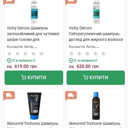
Vichy Dercos Шампунь
Vichy Dercos
заспокійливий для чутливої
Себорегулюючий шампунь-
шкіри голови для
догляд для жирного волосся
нормального та жирного
200 мл 1 флакон
Косметік Актів
Косметік Актів
волосся 200 мл 1 флакон
Інтернаціональ
Інтернаціональ
Є в наявності
Є в наявності
619.00
грн
620.00
грн
від
від
КУПИТИ
КУПИТИ
Skinormil Trichonix Шампунь
Skinormil Trichonix Шампунь