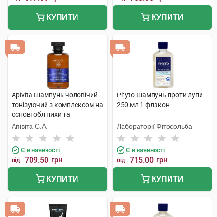
КУПИТИ
КУПИТИ
Apivita Шампунь чоловічий
Phyto Шампунь проти лупи
тонізуючий з комплексом на
250 мл 1 флакон
основі обліпихи та
розмарина 250 мл 1 флакон
Апівіта С.А.
Лабораторії Фітосольба
Є в наявності
Є в наявності
709.50
грн
715.00
грн
від
від
КУПИТИ
КУПИТИ