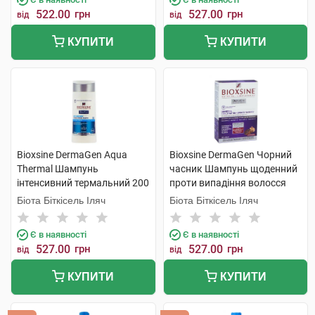
522.00
грн
527.00
грн
від
від
КУПИТИ
КУПИТИ
Bioxsine DermaGen Aqua
Bioxsine DermaGen Чорний
Thermal Шампунь
часник Шампунь щоденний
інтенсивний термальний 200
проти випадіння волосся
мл 1 флакон
300 мл 1 флакон
Біота Біткісель Іляч
Біота Біткісель Іляч
Є в наявності
Є в наявності
527.00
грн
527.00
грн
від
від
КУПИТИ
КУПИТИ