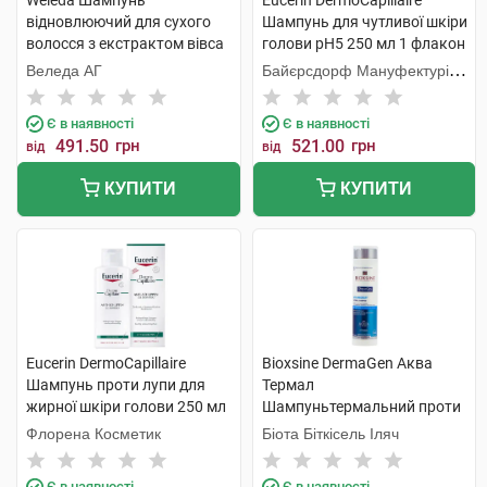
Weleda Шампунь
Eucerin DermoCapillaire
відновлюючий для сухого
Шампунь для чутливої шкіри
волосся з екстрактом вівса
голови pH5 250 мл 1 флакон
190 мл 1 флакон
Веледа АГ
Байєрсдорф Мануфектурінг
Вальдхайм
Є в наявності
Є в наявності
491.50
грн
521.00
грн
від
від
КУПИТИ
КУПИТИ
Eucerin DermoCapillaire
Bioxsine DermaGen Аква
Шампунь проти лупи для
Термал
жирної шкіри голови 250 мл
Шампуньтермальний проти
1 флакон
лупи 300 мл 1 флакон
Флорена Косметик
Біота Біткісель Іляч
Є в наявності
Є в наявності