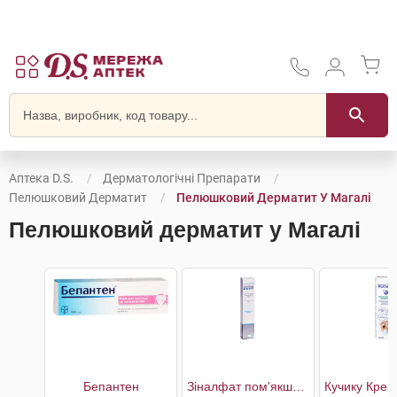
Аптека D.S.
Дерматологічні Препарати
Пелюшковий Дерматит
Пелюшковий Дерматит У Магалі
Пелюшковий дерматит у Магалі
Бепантен
Зіналфат пом'якшуючий відновлюючий крем