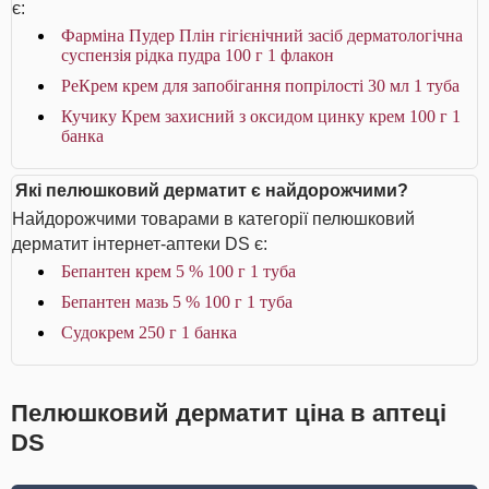
є:
Фарміна Пудер Плін гігієнічний засіб дерматологічна
суспензія рідка пудра 100 г 1 флакон
РеКрем крем для запобігання попрілості 30 мл 1 туба
Кучику Крем захисний з оксидом цинку крем 100 г 1
банка
Які пелюшковий дерматит є найдорожчими?
Найдорожчими товарами в категорії пелюшковий
дерматит інтернет-аптеки DS є:
Бепантен крем 5 % 100 г 1 туба
Бепантен мазь 5 % 100 г 1 туба
Судокрем 250 г 1 банка
Пелюшковий дерматит ціна в аптеці
DS