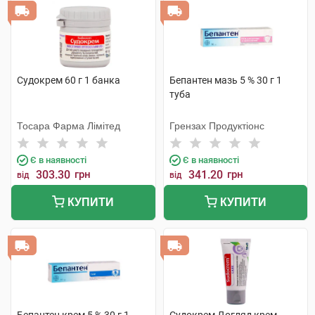
Судокрем 60 г 1 банка
Бепантен мазь 5 % 30 г 1
туба
Тосара Фарма Лімітед
Грензах Продуктіонс
Є в наявності
Є в наявності
303.30
грн
341.20
грн
від
від
КУПИТИ
КУПИТИ