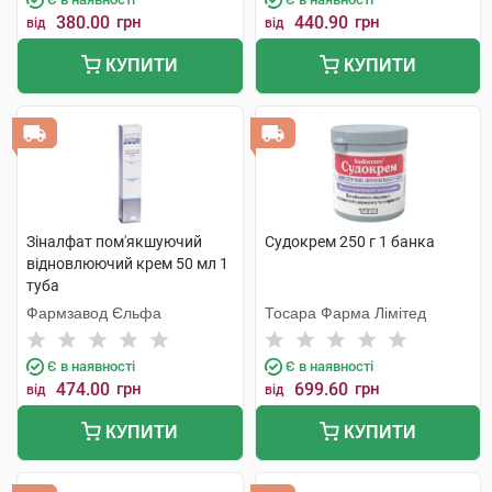
380.00
грн
440.90
грн
від
від
КУПИТИ
КУПИТИ
Зіналфат пом'якшуючий
Судокрем 250 г 1 банка
відновлюючий крем 50 мл 1
туба
Фармзавод Єльфа
Тосара Фарма Лімітед
Є в наявності
Є в наявності
474.00
грн
699.60
грн
від
від
КУПИТИ
КУПИТИ