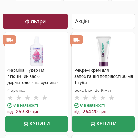
Фільтри
Фарміна Пудер Плін
РеКрем крем для
гігієнічний засіб
запобігання попрілості 30 мл
дерматологічна суспензія
1 туба
рідка пудра 100 г 1 флакон
Фарміна
Бека Ілач Ве Кім'я
Є в наявності
Є в наявності
259.80
грн
264.20
грн
від
від
КУПИТИ
КУПИТИ