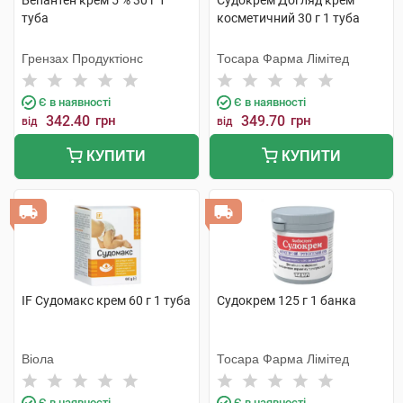
Бепантен крем 5 % 30 г 1
Судокрем Догляд крем
туба
косметичний 30 г 1 туба
Грензах Продуктіонс
Тосара Фарма Лімітед
Є в наявності
Є в наявності
342.40
грн
349.70
грн
від
від
КУПИТИ
КУПИТИ
IF Судомакс крем 60 г 1 туба
Судокрем 125 г 1 банка
Віола
Тосара Фарма Лімітед
Є в наявності
Є в наявності