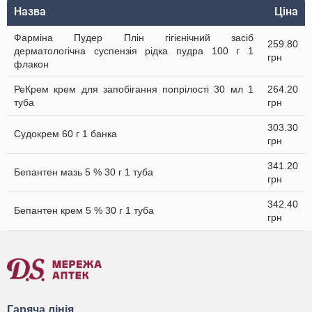
Назва
Ціна
Фарміна Пудер Плін гігієнічний засіб
259.80
дерматологічна суспензія рідка пудра 100 г 1
грн
флакон
РеКрем крем для запобігання попрілості 30 мл 1
264.20
туба
грн
303.30
Судокрем 60 г 1 банка
грн
341.20
Бепантен мазь 5 % 30 г 1 туба
грн
342.40
Бепантен крем 5 % 30 г 1 туба
грн
Гаряча лінія