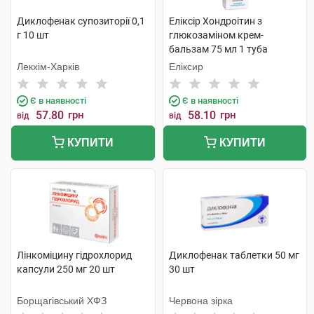
Диклофенак супозиторії 0,1
Еліксір Хондроітин з
г 10 шт
глюкозаміном крем-
бальзам 75 мл 1 туба
Лекхім-Харків
Еліксир
Є в наявності
Є в наявності
57.80
грн
58.10
грн
від
від
КУПИТИ
КУПИТИ
Лінкоміцину гідрохлорид
Диклофенак таблетки 50 мг
капсули 250 мг 20 шт
30 шт
Борщагівський ХФЗ
Червона зірка