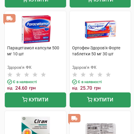
Парацетамол капсули 500
Ортофен-Здоров'я Форте
мг 10 шт
таблетки 50 мг 30 шт
Здоров'я ФК
Здоров'я ФК
Є в наявності
Є в наявності
24.60
грн
25.70
грн
від
від
КУПИТИ
КУПИТИ