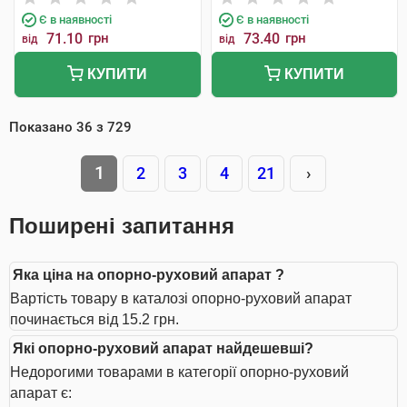
Є в наявності
Є в наявності
71.10
грн
73.40
грн
від
від
КУПИТИ
КУПИТИ
Показано
36
з
729
1
2
3
4
21
›
Поширені запитання
Яка ціна на опорно-руховий апарат ?
Вартість товару в каталозі опорно-руховий апарат
починається від 15.2 грн.
Які опорно-руховий апарат найдешевші?
Недорогими товарами в категорії опорно-руховий
апарат є: