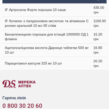
435.00
IF Артросила Форте порошок 10 саше
грн
IF Колаген з гіалуроновою кислотою та вітаміном C
1100.00
розчин оральний 10 мл 30 стіків
грн
Бензилпеніцилін порошок для ін'єкцій 1000000 ОД 1
15.20
флакон
грн
Ацетилсаліцилова кислота Дарниця таблетки 500 мг
16.80
10 шт
грн
20.20
Парацетамол капсули 325 мг 10 шт
грн
Гаряча лінія
0 800 30 20 60