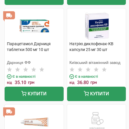
Парацетамол Дарниця
Натрію диклофенак-КВ
таблетки 500 мг 10 шт
капсули 25 мг 30 шт
Дарниця ФФ
Київський вітамінний завод
Є в наявності
Є в наявності
35.10
грн
36.80
грн
від
від
КУПИТИ
КУПИТИ