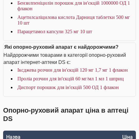
Бензилпеніцилін порошок для ін'єкцій 1000000 ОД 1
флакон
Ацетилсаліцилова кислота Дарниця таблетки 500 мг
10 шт
Парацетамол капсули 325 мг 10 шт
Які опорно-руховий апарат є найдорожчими?
Найдорожчими товарами в категорії опорно-руховий
апарат інтернет-аптеки DS є:
Іксджева розчин для ін'єкцій 120 мг 1,7 мг 1 флакон
Проліа розчин для ін'єкцій 60 мг/мл 1 мл 1 шприц
Диспорт порошок для ін'єкцій 500 ОД 1 флакон
Опорно-руховий апарат ціна в аптеці
DS
Назва
Ціна