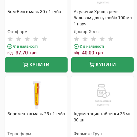
Бом-Бенге мазь 30 г 1 туба
Акулячий Хрящ крем-
бальзам для суглобів 100 мл
1 пауч
Фітофарм
Доктор Хелсі
Є в наявності
Є в наявності
37.70
грн
40.00
грн
від
від
КУПИТИ
КУПИТИ
Бороментол мазь 25 г 1 туба
Індометацин таблетки 25 мг
30 шт
Тернофарм
Фармекс Груп