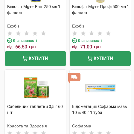
Бішофіт Mg++ Еліт 250 мл 1
Бішофіт Mg++ Профі 500 мл 1
флакон
флакон
Екобіз
Екобіз
Є в наявності
Є в наявності
66.50
грн
71.00
грн
від
від
КУПИТИ
КУПИТИ
Сабельник таблетки 0,5 г 60
Індометацин Софарма мазь
шт
10 % 40 г 1 туба
Красота та Здоров'я
Софарма