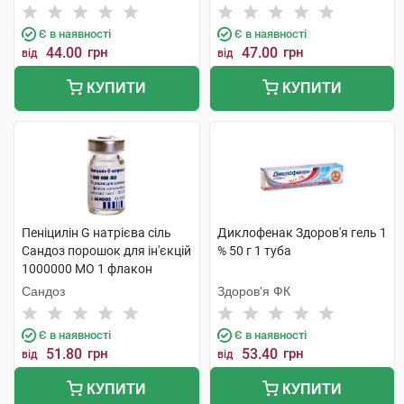
Є в наявності
Є в наявності
44.00
грн
47.00
грн
від
від
КУПИТИ
КУПИТИ
Пеніцилін G натрієва сіль
Диклофенак Здоров'я гель 1
Сандоз порошок для ін'єкцій
% 50 г 1 туба
1000000 МО 1 флакон
Сандоз
Здоров'я ФК
Є в наявності
Є в наявності
51.80
грн
53.40
грн
від
від
КУПИТИ
КУПИТИ