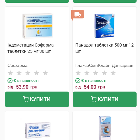
Індометацин Софарма
Панадол таблетки 500 мг 12
таблетки 25 мг 30 шт
шт
Софарма
ГлаксоСмітКлайн Дангарван
Є в наявності
Є в наявності
53.90
грн
54.00
грн
від
від
КУПИТИ
КУПИТИ