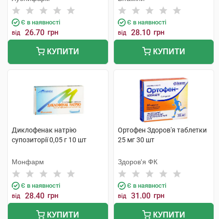
Є в наявності
Є в наявності
26.70
грн
28.10
грн
від
від
КУПИТИ
КУПИТИ
Диклофенак натрію
Ортофен Здоров'я таблетки
супозиторії 0,05 г 10 шт
25 мг 30 шт
Монфарм
Здоров'я ФК
Є в наявності
Є в наявності
28.40
грн
31.00
грн
від
від
КУПИТИ
КУПИТИ