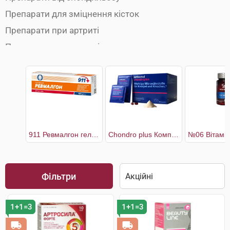
Препарати для зміцнення кісток
Препарати при артриті
Препарати при артрозі
Препарати при бурситі
Препарати при міозиті
Препарати при остеопорозі
Препарати при радикуліті
Препарати при ревматизмі
911 Ревмалгон гель-бальзам для суглобів
Chondro plus Комплекс для здоров'я кісток і хрящів 30 днів
Препарати при розтягуванні зв'язок
Протизапальні препарати
Фільтри
Хондропротектори
1+1=3
1+1=3