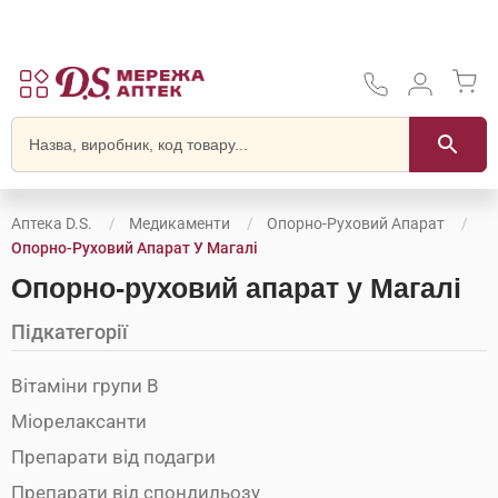
Аптека D.S.
Медикаменти
Опорно-Руховий Апарат
Опорно-Руховий Апарат У Магалі
Опорно-руховий апарат у Магалі
Підкатегорії
Вітаміни групи В
Міорелаксанти
Препарати від подагри
Препарати від спондильозу