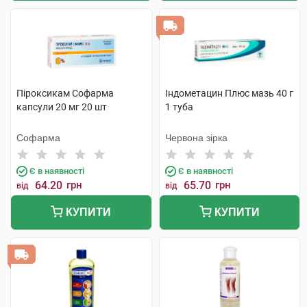
Піроксикам Софарма
Індометацин Плюс мазь 40 г
капсули 20 мг 20 шт
1 туба
Софарма
Червона зірка
Є в наявності
Є в наявності
64.20
грн
65.70
грн
від
від
КУПИТИ
КУПИТИ