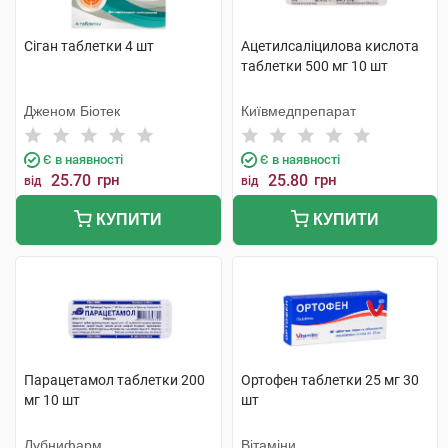
Сіган таблетки 4 шт
Ацетилсаліцилова кислота
таблетки 500 мг 10 шт
Дженом Біотек
Київмедпрепарат
Є в наявності
Є в наявності
25.70
грн
25.80
грн
від
від
КУПИТИ
КУПИТИ
Парацетамол таблетки 200
Ортофен таблетки 25 мг 30
мг 10 шт
шт
Лубнифарм
Вітаміни