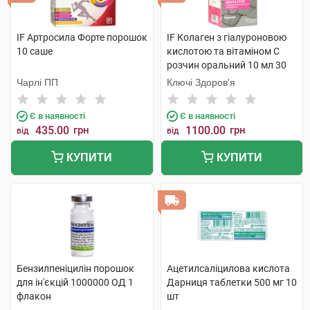
IF Артросила Форте порошок
IF Колаген з гіалуроновою
10 саше
кислотою та вітаміном C
розчин оральний 10 мл 30
стіків
Чарлі ПП
Ключі Здоров'я
Є в наявності
Є в наявності
435.00
грн
1100.00
грн
від
від
КУПИТИ
КУПИТИ
Бензилпеніцилін порошок
Ацетилсаліцилова кислота
для ін'єкцій 1000000 ОД 1
Дарниця таблетки 500 мг 10
флакон
шт