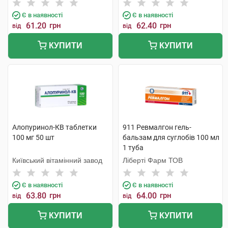
Є в наявності
Є в наявності
61.20
грн
62.40
грн
від
від
КУПИТИ
КУПИТИ
Алопуринол-КВ таблетки
911 Ревмалгон гель-
100 мг 50 шт
бальзам для суглобів 100 мл
1 туба
Київський вітамінний завод
Ліберті Фарм ТОВ
Є в наявності
Є в наявності
63.80
грн
64.00
грн
від
від
КУПИТИ
КУПИТИ