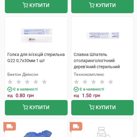
КУПИТИ
КУПИТИ
Голка для ін'єкцій стерильна
Славна Шпатель
G22 0,7х30мм 1 шт
отоларингологічний
дерев'яний стерильний
1240101 1 шт
Бектон Дікінсон
Технокомплекс
Є в наявності
Є в наявності
0.80
грн
1.50
грн
від
від
КУПИТИ
КУПИТИ