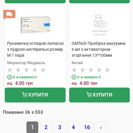
Рукавички оглядові латексні
OMTech Пробірка вакуумна
з пудрою нестерильні розмір
6 мл з активатором
М 1 пара
згортання 13*100мм
стерильна з червоною
Меркатор Медікаль
Китай
кришкою 1 шт
Є в наявності
Є в наявності
4.00
грн
4.00
грн
від
від
КУПИТИ
КУПИТИ
Показано
36
з
553
1
2
3
4
16
›