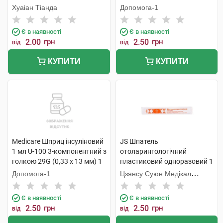
Хуаіан Тіанда
Допомога-1
Є в наявності
Є в наявності
2.00
грн
2.50
грн
від
від
КУПИТИ
КУПИТИ
Medicare Шприц інсуліновий
JS Шпатель
1 мл U-100 3-компонентний з
отоларингологічний
голкою 29G (0,33 х 13 мм) 1
пластиковий одноразовий 1
шт
шт
Допомога-1
Цзянсу Суюн Медікал
Метіріалс
Є в наявності
Є в наявності
2.50
грн
2.50
грн
від
від