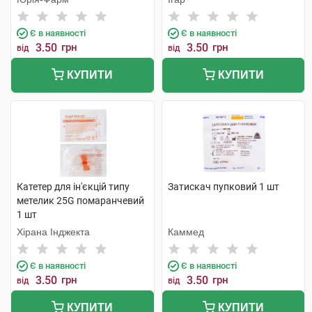
Є в наявності
Є в наявності
3.50
грн
3.50
грн
від
від
КУПИТИ
КУПИТИ
Катетер для ін'єкцій типу
Затискач пупковий 1 шт
метелик 25G помаранчевий
1 шт
Хірана Інджекта
Каммед
Є в наявності
Є в наявності
3.50
грн
3.50
грн
від
від
КУПИТИ
КУПИТИ