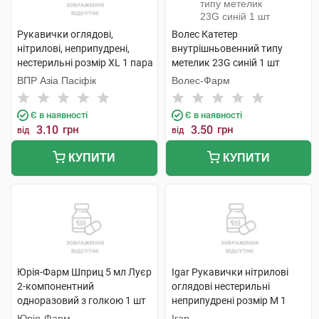
Рукавички оглядові,
Волес Катетер
нітрилові, неприпудрені,
внутрішньовенний типу
нестерильні розмір XL 1 пара
метелик 23G синій 1 шт
ВПР Азіа Пасіфік
Волес-Фарм
Є в наявності
Є в наявності
3.10
грн
3.50
грн
від
від
КУПИТИ
КУПИТИ
Юрія-Фарм Шприц 5 мл Луєр
Igar Рукавички нітрилові
2-компонентний
оглядові нестерильні
одноразовий з голкою 1 шт
неприпудрені розмір M 1
пара
Юрія-Фарм
Ігар