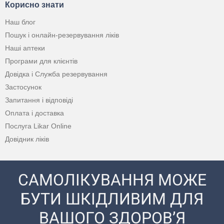
Корисно знати
Наш блог
Пошук і онлайн-резервування ліків
Наші аптеки
Програми для клієнтів
Довідка і Служба резервування
Застосунок
Запитання і відповіді
Оплата і доставка
Послуга Likar Online
Довідник ліків
САМОЛІКУВАННЯ МОЖЕ
БУТИ ШКІДЛИВИМ ДЛЯ
ВАШОГО ЗДОРОВ’Я