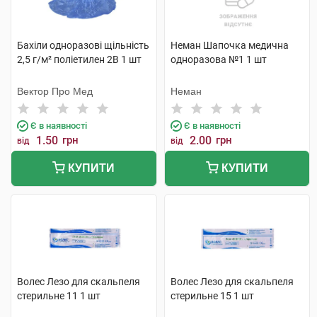
Бахіли одноразові щільність
Неман Шапочка медична
2,5 г/м² поліетилен 2В 1 шт
одноразова №1 1 шт
Вектор Про Мед
Неман
Є в наявності
Є в наявності
1.50
грн
2.00
грн
від
від
КУПИТИ
КУПИТИ
Волес Лезо для скальпеля
Волес Лезо для скальпеля
стерильне 11 1 шт
стерильне 15 1 шт