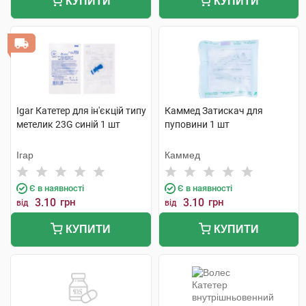
КУПИТИ
КУПИТИ
Igar Катетер для ін'єкцій типу
Каммед Затискач для
метелик 23G синій 1 шт
пуповини 1 шт
Ігар
Каммед
Є в наявності
Є в наявності
3.10
грн
3.10
грн
від
від
КУПИТИ
КУПИТИ