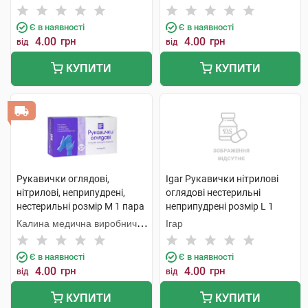
компанія
Є в наявності
Є в наявності
4.00
грн
4.00
грн
від
від
КУПИТИ
КУПИТИ
Рукавички оглядові,
Igar Рукавички нітрилові
нітрилові, неприпудрені,
оглядові нестерильні
нестерильні розмір M 1 пара
неприпудрені розмір L 1
пара
Калина медична виробнича
Ігар
компанія
Є в наявності
Є в наявності
4.00
грн
4.00
грн
від
від
КУПИТИ
КУПИТИ