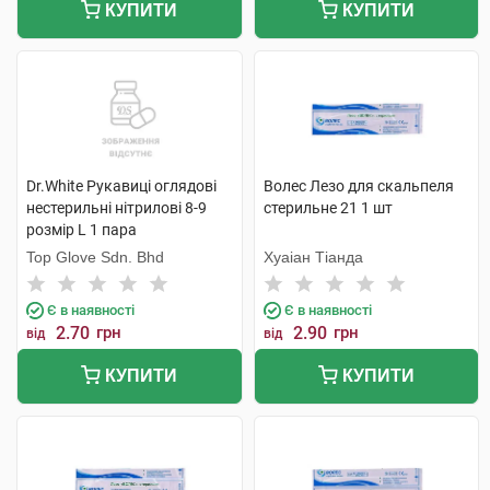
КУПИТИ
КУПИТИ
Dr.White Рукавиці оглядові
Волес Лезо для скальпеля
нестерильні нітрилові 8-9
стерильне 21 1 шт
розмір L 1 пара
Top Glove Sdn. Bhd
Хуаіан Тіанда
Є в наявності
Є в наявності
2.70
грн
2.90
грн
від
від
КУПИТИ
КУПИТИ