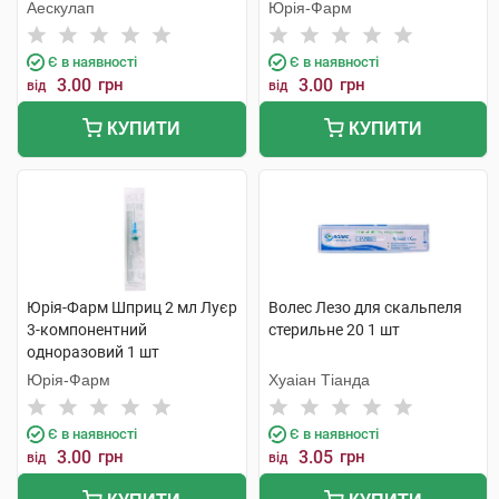
голками 1 шт
Аескулап
Юрія-Фарм
Є в наявності
Є в наявності
3.00
грн
3.00
грн
від
від
КУПИТИ
КУПИТИ
Юрія-Фарм Шприц 2 мл Луєр
Волес Лезо для скальпеля
3-компонентний
стерильне 20 1 шт
одноразовий 1 шт
Юрія-Фарм
Хуаіан Тіанда
Є в наявності
Є в наявності
3.00
грн
3.05
грн
від
від