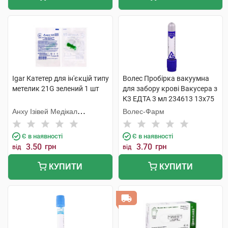
Igar Катетер для ін'єкцій типу
Волес Пробірка вакуумна
метелик 21G зелений 1 шт
для забору крові Вакусера з
К3 ЕДТА 3 мл 234613 13х75
мм фіолетовий 1 шт
Анху Ізівей Медікал
Волес-Фарм
Сапплайс
Є в наявності
Є в наявності
3.50
грн
3.70
грн
від
від
КУПИТИ
КУПИТИ