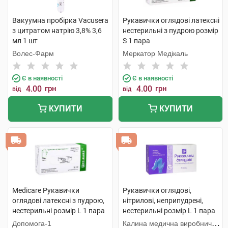
Вакуумна пробірка Vacusera
Рукавички оглядові латексні
з цитратом натрію 3,8% 3,6
нестерильні з пудрою розмір
мл 1 шт
S 1 пара
Волес-Фарм
Меркатор Медікаль
Є в наявності
Є в наявності
4.00
грн
4.00
грн
від
від
КУПИТИ
КУПИТИ
Medicare Рукавички
Рукавички оглядові,
оглядові латексні з пудрою,
нітрилові, неприпудрені,
нестерильні розмір L 1 пара
нестерильні розмір L 1 пара
Допомога-1
Калина медична виробнича