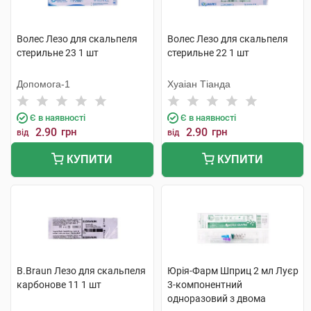
Волес Лезо для скальпеля
Волес Лезо для скальпеля
стерильне 23 1 шт
стерильне 22 1 шт
Допомога-1
Хуаіан Тіанда
Є в наявності
Є в наявності
2.90
грн
2.90
грн
від
від
КУПИТИ
КУПИТИ
B.Braun Лезо для скальпеля
Юрія-Фарм Шприц 2 мл Луєр
карбонове 11 1 шт
3-компонентний
одноразовий з двома