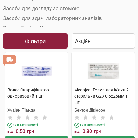
Засоби для догляду за стомою
Засоби для здачі лабораторних аналізів
Зонди, Трубки, Катетери
Інструменти для анестезії
Фільтри
Кільця маткові
Медичні інструменти
Одноразовий медичний одяг
Пристрої для дренування порожнин
Рентгенівська плівка
Волес Скарифікатор
Medoject Голка для ін'єкцій
одноразовий 1 шт
стерильна G23 0,6х25мм 1
Товари для урології
шт
Трубки газовідвідні
Хуаіан Тіанда
Бектон Дікінсон
Хірургічний шовний матеріал
Є в наявності
Є в наявності
Шприц-ручки
0.50
грн
0.80
грн
від
від