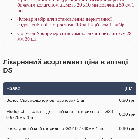
бичачим колагеном діаметр 20 х10 мм довжина 50 см 1
шт
Флокар набір для встановлення перкутанної
ендоскопічної гастростоми 18 за Шар'єром 1 набір
Conveen Уропрезерватив самоклеючий без латексу 28
мм 30 шт
Лікарняний асортимент ціна в аптеці
DS
Назва
Ціна
Волес Скарифікатор одноразовий 1 шт
0.50 грн
Medoject Голка для ін'єкцій стерильна G23
0.80 грн
0,6х25мм 1 шт
Голка для ін'єкцій стерильна G22 0,7х30мм 1 шт
0.80 грн