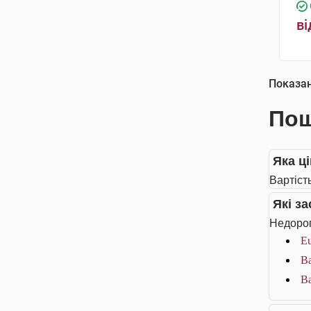
ві
Показа
Пош
Яка ц
Вартіст
Які з
Недорог
Eu
Ba
Ba