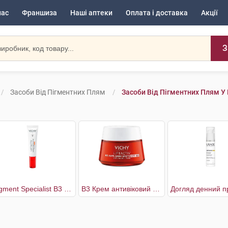
нас
Франшиза
Наші аптеки
Оплата і доставка
Акції
З
Засоби Від Пігментних Плям
Засоби Від Пігментних Плям У
Pigment Specialist B3 Крем антивіковий для корекції пігментних плям у зоні навколо очей SPF50+
В3 Крем антивіковий для корекції пігментних плям та зморшок SPF50