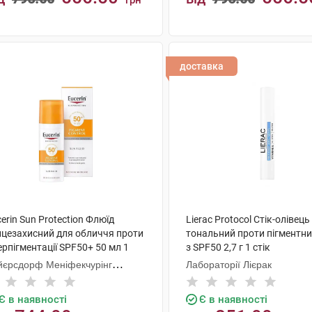
грн
КУПИТИ
КУПИТИ
доставка
erin Sun Protection Флюїд
Lierac Protocol Стік-олівець
нцезахисний для обличчя проти
тональний проти пігментн
ерпігментації SPF50+ 50 мл 1
з SPF50 2,7 г 1 стік
акон
йєрсдорф Меніфекчурінг
Лабораторії Лієрак
знань
Є в наявності
Є в наявності