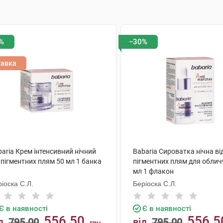
%
−30%
тавка
aria Крем інтенсивний нічний
Babaria Сироватка нічна ві
 пігментних плям 50 мл 1 банка
пігментних плям для облич
мл 1 флакон
іоска С.Л.
Беріоска С.Л.
Є в наявності
Є в наявності
556.50
556.5
д
795.00
від
795.00