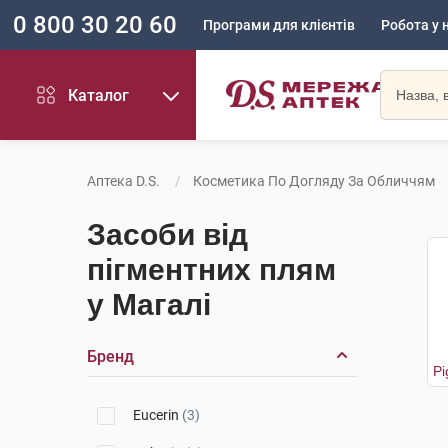
0 800 30 20 60
Програми для клієнтів
Робота у 
Каталог
Аптека D.S.
Косметика По Догляду За Обличчям
Засоби від
пігментних плям
у Магалі
Бренд
Eucerin
(3)