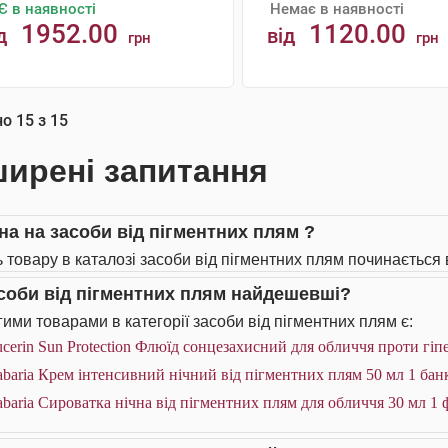
Є в наявності
Немає в наявності
1952.00
1120.00
д
від
грн
грн
АНАЛОГИ
КУПИТИ
но
15
з
15
ирені запитання
іна на засоби від пігментних плям ?
ь товару в каталозі засоби від пігментних плям починається в
асоби від пігментних плям найдешевші?
ими товарами в категорії засоби від пігментних плям є:
cerin Sun Protection Флюїд сонцезахисний для обличчя проти гіп
baria Крем інтенсивний нічний від пігментних плям 50 мл 1 бан
baria Сироватка нічна від пігментних плям для обличчя 30 мл 1 