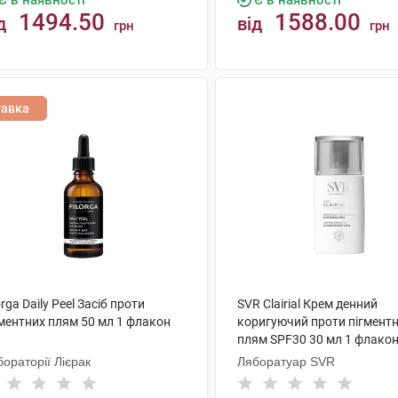
Є в наявності
Є в наявності
1494.50
1588.00
д
від
грн
грн
КУПИТИ
КУПИТИ
тавка
orga Daily Peel Засіб проти
SVR Clairial Крем денний
гментних плям 50 мл 1 флакон
коригуючий проти пігмент
плям SPF30 30 мл 1 флако
ораторії Лієрак
Ляборатуар SVR