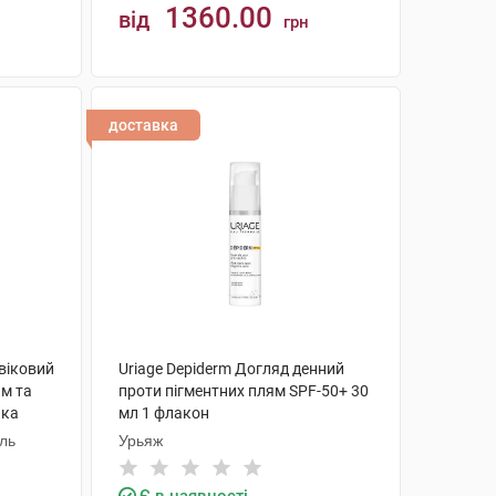
1360.00
від
грн
КУПИТИ
доставка
ивіковий
Uriage Depiderm Догляд денний
ям та
проти пігментних плям SPF-50+ 30
нка
мл 1 флакон
аль
Урьяж