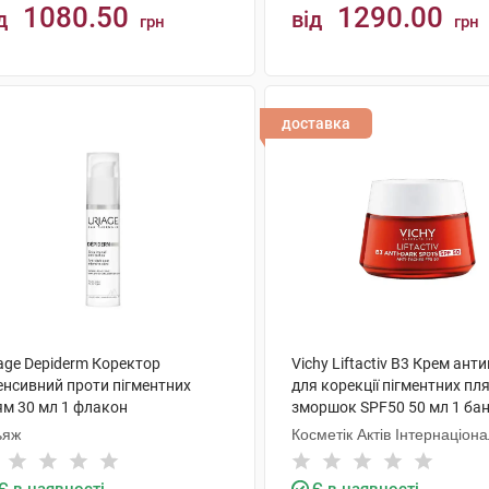
1080.50
1290.00
д
від
грн
грн
КУПИТИ
КУПИТИ
доставка
age Depiderm Коректор
Vichy Liftactiv В3 Крем ант
енсивний проти пігментних
для корекції пігментних пл
ям 30 мл 1 флакон
зморшок SPF50 50 мл 1 ба
ьяж
Косметік Актів Інтернаціон