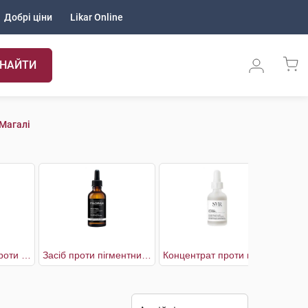
Добрі ціни
Likar Online
НАЙТИ
 Магалі
Догляд денний проти пігментних плям SPF50+
Засіб проти пігментних плям
Концентрат проти пігментних плям