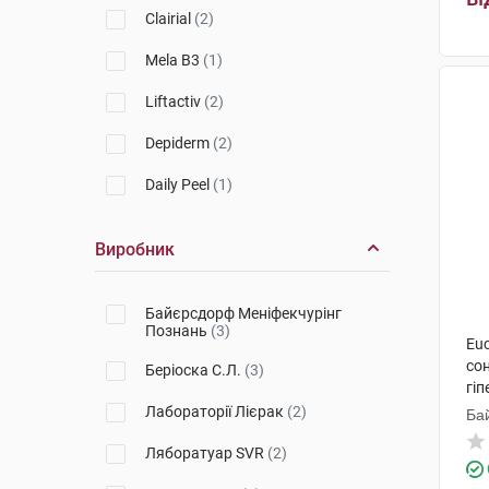
Clairial
(2)
Mela B3
(1)
Liftactiv
(2)
Depiderm
(2)
Daily Peel
(1)
Виробник
Байєрсдорф Меніфекчурінг
Познань
(3)
Euc
со
Беріоска С.Л.
(3)
гіп
фл
Лабораторії Лієрак
(2)
Ба
По
Ляборатуар SVR
(2)