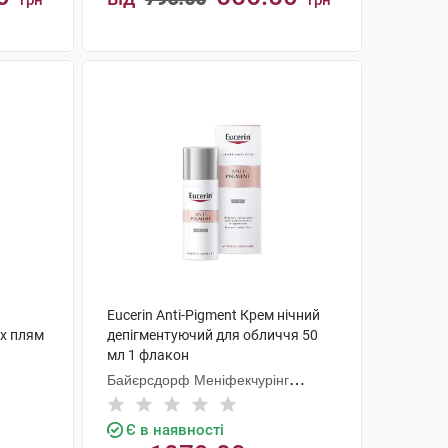
грн
грн
КУПИТИ
Eucerin Anti-Pigment Крем нічний
их плям
депігментуючий для обличчя 50
мл 1 флакон
Байєрсдорф Меніфекчурінг
Познань
Є в наявності