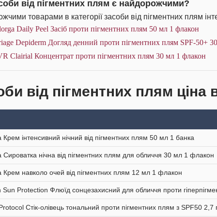
асоби від пігментних плям є найдорожчими?
жчими товарами в категорії засоби від пігментних плям інт
lorga Daily Peel Засіб проти пігментних плям 50 мл 1 флакон
iage Depiderm Догляд денний проти пігментних плям SPF-50+ 30
R Clairial Концентрат проти пігментних плям 30 мл 1 флакон
оби від пігментних плям ціна 
a Крем інтенсивний нічний від пігментних плям 50 мл 1 банка
a Сироватка нічна від пігментних плям для обличчя 30 мл 1 флакон
a Крем навколо очей від пігментних плям 12 мл 1 флакон
n Sun Protection Флюїд сонцезахисний для обличчя проти гіперпігм
 Protocol Стік-олівець тональний проти пігментних плям з SPF50 2,7 г