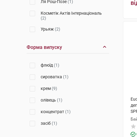
Ля Рош-Позе
(1)
ві
Косметік Актів Інтернаціональ
(2)
Урьяж
(2)
Форма випуску
флюїд
(1)
сироватка
(1)
крем
(9)
Euc
олівець
(1)
де
SP
концентрат
(1)
Ба
засіб
(1)
По