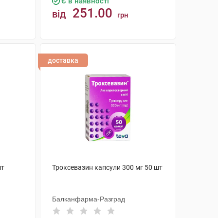
Є в наявності
251.00
від
грн
КУПИТИ
доставка
шт
Троксевазин капсули 300 мг 50 шт
Балканфарма-Разград