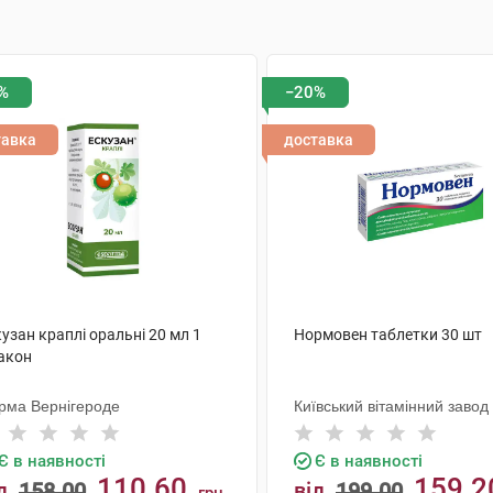
%
−20%
тавка
доставка
узан краплі оральні 20 мл 1
Нормовен таблетки 30 шт
акон
рма Вернігероде
Київський вітамінний завод
Є в наявності
Є в наявності
110.60
159.2
д
158.00
від
199.00