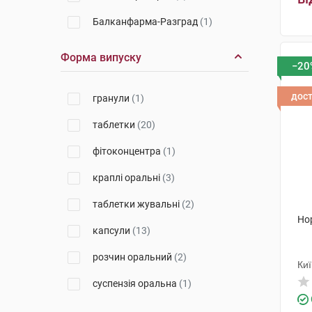
Балканфарма-Разград
(1)
Хелс Інсайт
(1)
Форма випуску
−20
Фармак
(1)
дос
гранули
(1)
Др. Вільмар Швабе
(1)
таблетки
(20)
Лабораторії Серв'є Індастрі
(3)
фітоконцентра
(1)
Уорлд Медицин
(1)
краплі оральні
(3)
КРКА
(2)
таблетки жувальні
(2)
Уорлд Медицин Ілач Сан. Ве
Тідж
(1)
Но
капсули
(13)
Фітофарм
(1)
розчин оральний
(2)
Киї
Технобіо
(1)
суспензія оральна
(1)
Біолік
(1)