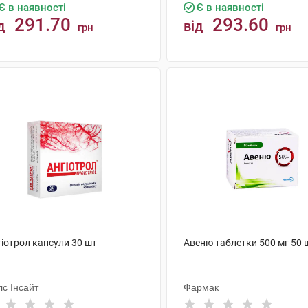
Є в наявності
Є в наявності
291.70
293.60
д
від
грн
грн
КУПИТИ
КУПИТИ
гіотрол капсули 30 шт
Авеню таблетки 500 мг 50 
с Інсайт
Фармак