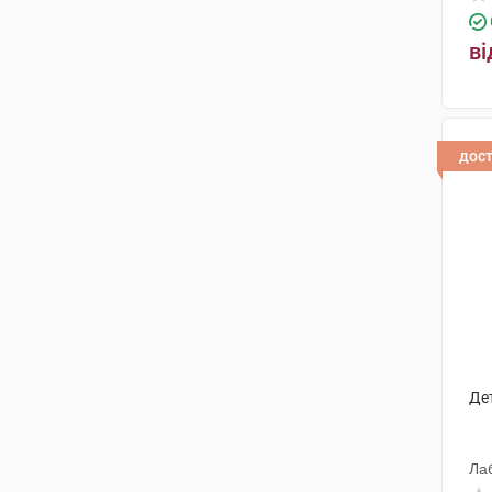
ві
дос
Де
Лаб