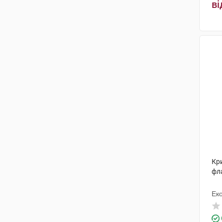
ві
Бовіос фарм
(2)
П'єр Фабр Медикамент
Продакшн
(1)
Озимук Фарм
(1)
Бофур Іпсен Індустрі
(1)
Біотек
(1)
Кусум Хелтхкер
(1)
Еспарма
(1)
Іннотера Шузі
(1)
Кр
Фаес Фарма
(1)
фл
Солгар Вітамін енд Херб
(1)
Ек
Альпіфлор
(1)
Нутрімед
(1)