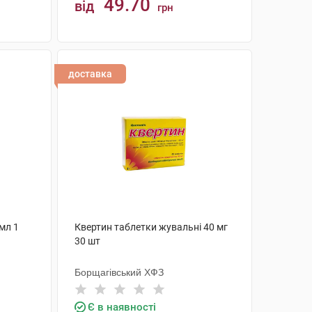
49.70
від
грн
КУПИТИ
доставка
мл 1
Квертин таблетки жувальні 40 мг
30 шт
Борщагівський ХФЗ
Є в наявності