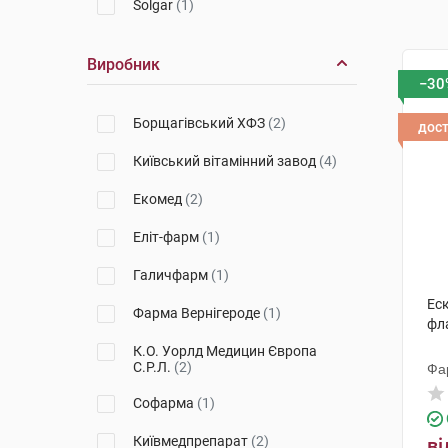
Solgar
(1)
Виробник
−30
Борщагівський ХФЗ
(2)
дос
Київський вітамінний завод
(4)
Екомед
(2)
Еліт-фарм
(1)
Галичфарм
(1)
Еск
Фарма Вернігероде
(1)
фл
К.О. Уорлд Медицин Європа
С.Р.Л.
(2)
Фа
Софарма
(1)
Київмедпрепарат
(2)
ві