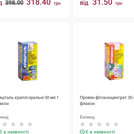
318.40
31.50
д
398.00
від
грн
грн
КУПИТИ
КУПИТИ
ишталь краплі оральні 30 мл 1
Провен фітоконцентрат 30 
акон
флакон
омед
Екомед
Є в наявності
Є в наявності