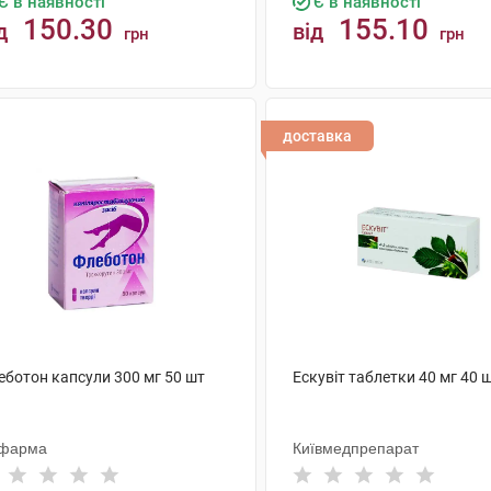
Є в наявності
Є в наявності
150.30
155.10
д
від
грн
грн
КУПИТИ
КУПИТИ
доставка
еботон капсули 300 мг 50 шт
Ескувіт таблетки 40 мг 40 
фарма
Київмедпрепарат