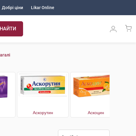
Добрі ціни
Likar Online
НАЙТИ
агалі
Аскорутин
Аскоцин