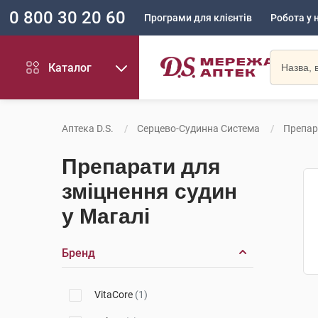
0 800 30 20 60
Програми для клієнтів
Робота у 
Каталог
Аптека D.S.
Серцево-Судинна Система
Препар
Препарати для
зміцнення судин
у Магалі
Бренд
VitaCore
(1)