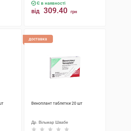
Є в наявності
309.40
від
грн
КУПИТИ
доставка
шт
Веноплант таблетки 20 шт
Др. Вільмар Швабе