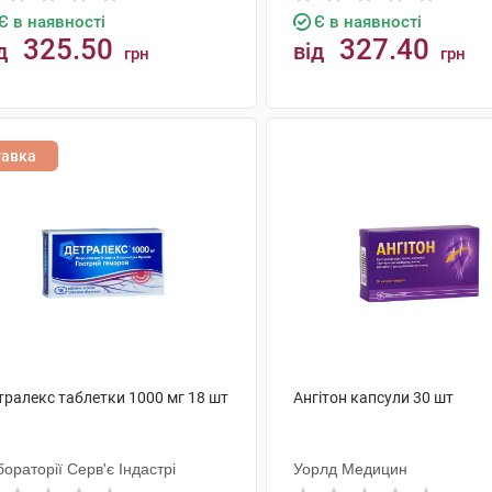
Є в наявності
Є в наявності
325.50
327.40
д
від
грн
грн
КУПИТИ
КУПИТИ
тавка
тралекс таблетки 1000 мг 18 шт
Ангітон капсули 30 шт
ораторії Серв'є Індастрі
Уорлд Медицин