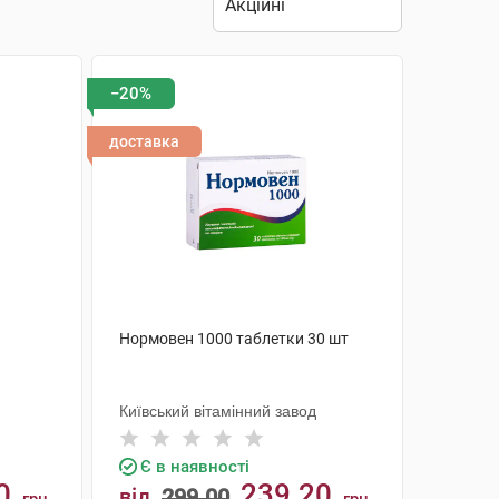
−20%
доставка
Нормовен 1000 таблетки 30 шт
Київський вітамінний завод
Є в наявності
0
239.20
від
299.00