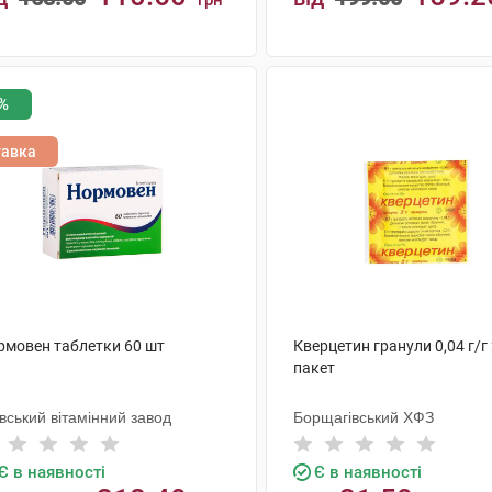
грн
КУПИТИ
КУПИТИ
%
тавка
рмовен таблетки 60 шт
Кверцетин гранули 0,04 г/г 
пакет
вський вітамінний завод
Борщагівський ХФЗ
Є в наявності
Є в наявності