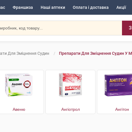
нас
Франшиза
Наші аптеки
Оплата і доставка
Акції
З
ати Для Зміцнення Судин
Препарати Для Зміцнення Судин У М
Авеню
Ангіотрол
Ангітон