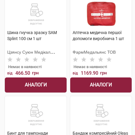
Шина гнучка зразку SAM
Аптечка медична першої
Splint 100 см 1 шт
допомоги виробнича 1 шт
Цзянсу Суюн Медікал
ФармМедальянс ТОВ
Метіріалс
Немає в наявності
Немає в наявності
466.50
грн
1169.90
грн
від
від
АНАЛОГИ
АНАЛОГИ
Бинт для тампонади
Бандаж компресійний Oleas