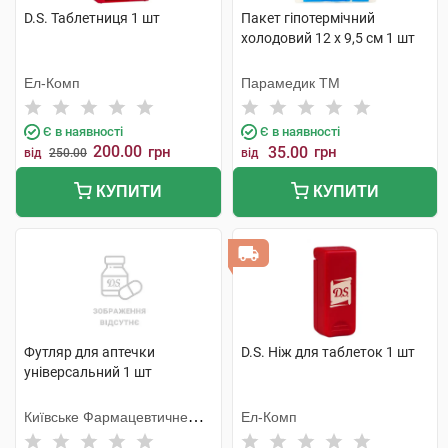
D.S. Таблетниця 1 шт
Пакет гіпотермічний
холодовий 12 x 9,5 см 1 шт
Ел-Комп
Парамедик ТМ
Є в наявності
Є в наявності
200.00
грн
35.00
грн
від
250.00
від
КУПИТИ
КУПИТИ
Футляр для аптечки
D.S. Ніж для таблеток 1 шт
універсальний 1 шт
Київське Фармацевтичне
Ел-Комп
Товариство ТОВ (Україна)