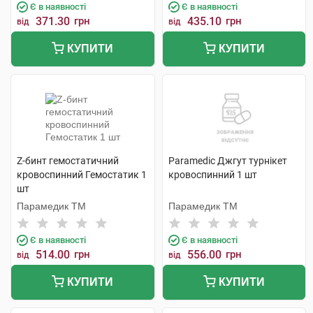
Є в наявності
Є в наявності
371.30
грн
435.10
грн
від
від
КУПИТИ
КУПИТИ
Z-бинт гемостатичний
Paramedic Джгут турнікет
кровоспинний Гемостатик 1
кровоспинний 1 шт
шт
Парамедик ТМ
Парамедик ТМ
Є в наявності
Є в наявності
514.00
грн
556.00
грн
від
від
КУПИТИ
КУПИТИ