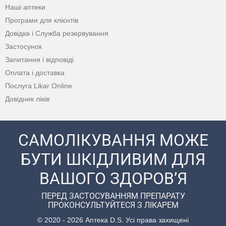
Наші аптеки
Програми для клієнтів
Довідка і Служба резервування
Застосунок
Запитання і відповіді
Оплата і доставка
Послуга Likar Online
Довідник ліків
САМОЛІКУВАННЯ МОЖЕ
БУТИ ШКІДЛИВИМ ДЛЯ
ВАШОГО ЗДОРОВ’Я
ПЕРЕД ЗАСТОСУВАННЯМ ПРЕПАРАТУ
ПРОКОНСУЛЬТУЙТЕСЯ З ЛІКАРЕМ
© 2020 - 2026 Аптека D.S. Усі права захищені