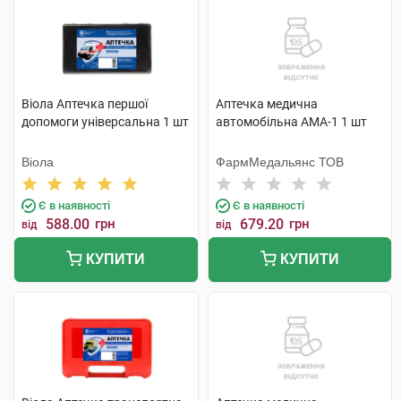
Віола Аптечка першої
Аптечка медична
допомоги універсальна 1 шт
автомобільна АМА-1 1 шт
Віола
ФармМедальянс ТОВ
Є в наявності
Є в наявності
588.00
грн
679.20
грн
від
від
КУПИТИ
КУПИТИ