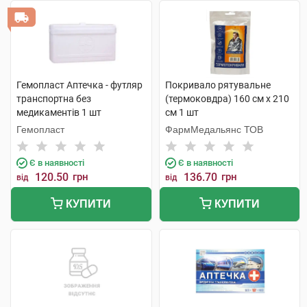
Гемопласт Аптечка - футляр
Покривало рятувальне
транспортна без
(термоковдра) 160 см х 210
медикаментів 1 шт
см 1 шт
Гемопласт
ФармМедальянс ТОВ
Є в наявності
Є в наявності
120.50
грн
136.70
грн
від
від
КУПИТИ
КУПИТИ