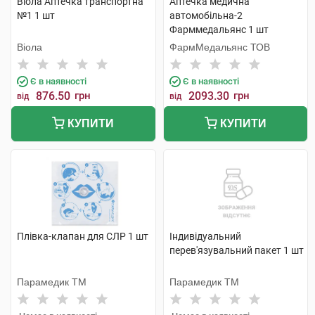
Віола Аптечка транспортна
Аптечка медична
№1 1 шт
автомобільна-2
Фарммедальянс 1 шт
Віола
ФармМедальянс ТОВ
Є в наявності
Є в наявності
876.50
грн
2093.30
грн
від
від
КУПИТИ
КУПИТИ
Плівка-клапан для СЛР 1 шт
Індивідуальний
перев'язувальний пакет 1 шт
Парамедик ТМ
Парамедик ТМ