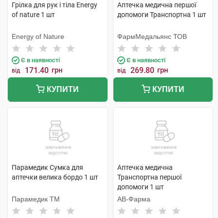
Грілка для рук і тіла Energy
Аптечка медична першої
of nature 1 шт
допомоги Транспортна 1 шт
Energy of Nature
ФармМедальянс ТОВ
Є в наявності
Є в наявності
171.40
грн
269.80
грн
від
від
КУПИТИ
КУПИТИ
Парамедик Сумка для
Аптечка медична
аптечки велика бордо 1 шт
Транспортна першої
допомоги 1 шт
Парамедик ТМ
АВ-Фарма