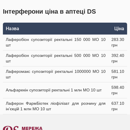
Інтерферони ціна в аптеці DS
Назва
Ціна
Лаферобіон супозиторії ректальні 150 000 МО 10
283.30
шт
грн
Лаферобіон супозиторії ректальні 500 000 МО 10
392.40
шт
грн
Лаферомакс супозиторії ректальні 1000000 МО 10
581.10
шт
грн
598.40
Альфарекін супозиторії ректальні 1 млн МО 10 шт
грн
Лаферон ФармБіотек ліофілізат для розчину для
637.10
ін'єкцій 1 млн МО 10 шт
грн