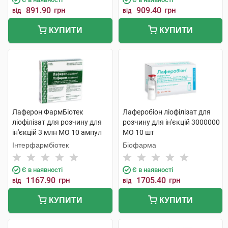
891.90
грн
909.40
грн
від
від
КУПИТИ
КУПИТИ
Лаферон ФармБіотек
Лаферобіон ліофілізат для
ліофілізат для розчину для
розчину для ін'єкцій 3000000
ін'єкцій 3 млн МО 10 ампул
МО 10 шт
Інтерфармбіотек
Біофарма
Є в наявності
Є в наявності
1167.90
грн
1705.40
грн
від
від
КУПИТИ
КУПИТИ