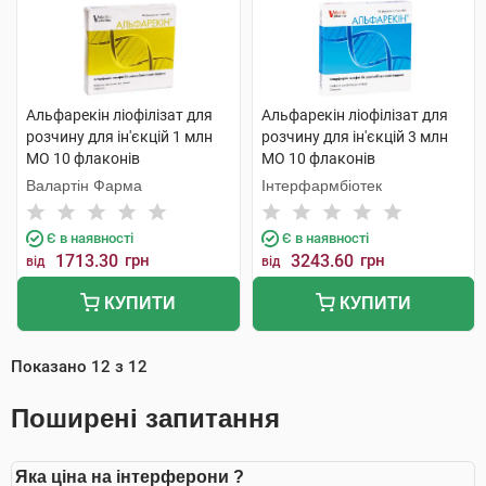
Альфарекін ліофілізат для
Альфарекін ліофілізат для
розчину для ін'єкцій 1 млн
розчину для ін'єкцій 3 млн
МО 10 флаконів
МО 10 флаконів
Валартін Фарма
Інтерфармбіотек
Є в наявності
Є в наявності
1713.30
грн
3243.60
грн
від
від
КУПИТИ
КУПИТИ
Показано
12
з
12
Поширені запитання
Яка ціна на інтерферони ?