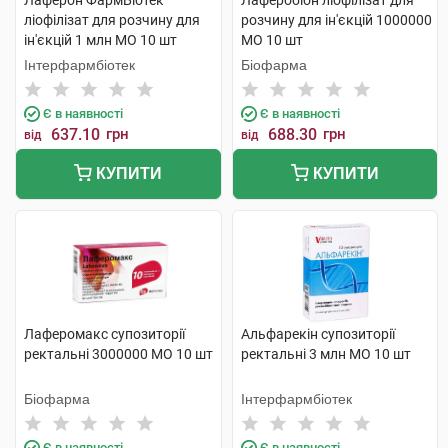
Лаферон ФармБіотек
Лаферобіон ліофілізат для
ліофілізат для розчину для
розчину для ін'єкцій 1000000
ін'єкцій 1 млн МО 10 шт
МО 10 шт
Інтерфармбіотек
Біофарма
Є в наявності
Є в наявності
637.10
грн
688.30
грн
від
від
КУПИТИ
КУПИТИ
Лаферомакс супозиторії
Альфарекін супозиторії
ректальні 3000000 МО 10 шт
ректальні 3 млн МО 10 шт
Біофарма
Інтерфармбіотек
Є в наявності
Є в наявності