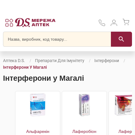
Аптека D.S.
Препарати Для Імунітету
Інтерферони
Інтерферони У Магалі
Інтерферони у Магалі
Альфарекін
Лаферобіон
Лаферо