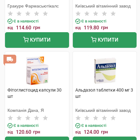
Гракуре Фармасьютікалс
Київський вітамінний завод
Є в наявності
Є в наявності
114.60
грн
119.80
грн
від
від
КУПИТИ
КУПИТИ
Фітоглистоцид капсули 30
Альдазол таблетки 400 мг 3
шт
шт
Компанія Дана, Я
Київський вітамінний завод
Є в наявності
Є в наявності
120.60
грн
124.00
грн
від
від