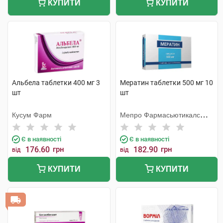
КУПИТИ
КУПИТИ
Альбела таблетки 400 мг 3
Мератин таблетки 500 мг 10
шт
шт
Кусум Фарм
Мепро Фармасьютикалс
Пріват
Є в наявності
Є в наявності
176.60
грн
182.90
грн
від
від
КУПИТИ
КУПИТИ