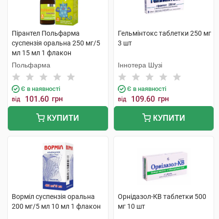
Пірантел Польфарма
Гельмінтокс таблетки 250 мг
суспензія оральна 250 мг/5
3 шт
мл 15 мл 1 флакон
Польфарма
Іннотера Шузі
Є в наявності
Є в наявності
101.60
грн
109.60
грн
від
від
КУПИТИ
КУПИТИ
Ворміл суспензія оральна
Орнідазол-КВ таблетки 500
200 мг/5 мл 10 мл 1 флакон
мг 10 шт