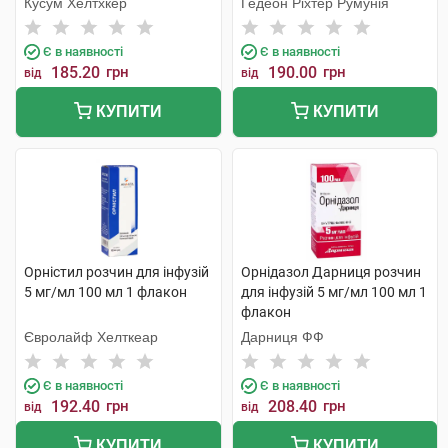
Кусум Хелтхкер
Гедеон Ріхтер Румунія
Є в наявності
Є в наявності
185.20
грн
190.00
грн
від
від
КУПИТИ
КУПИТИ
Орністил розчин для інфузій
Орнідазол Дарниця розчин
5 мг/мл 100 мл 1 флакон
для інфузій 5 мг/мл 100 мл 1
флакон
Євролайф Хелткеар
Дарниця ФФ
Є в наявності
Є в наявності
192.40
грн
208.40
грн
від
від
КУПИТИ
КУПИТИ