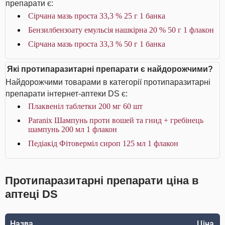
препарати є:
Сірчана мазь проста 33,3 % 25 г 1 банка
Бензилбензоату емульсія нашкірна 20 % 50 г 1 флакон
Сірчана мазь проста 33,3 % 50 г 1 банка
Які протипаразитарні препарати є найдорожчими?
Найдорожчими товарами в категорії протипаразитарні
препарати інтернет-аптеки DS є:
Плаквеніл таблетки 200 мг 60 шт
Paranix Шампунь проти вошей та гнид + гребінець
шампунь 200 мл 1 флакон
Педіакід Фітоверміл сироп 125 мл 1 флакон
Протипаразитарні препарати ціна в
аптеці DS
Назва
Ціна