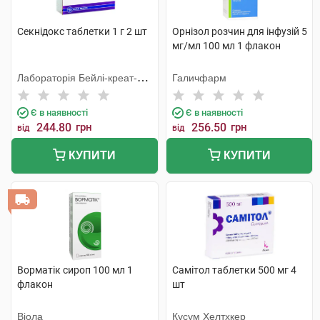
Секнідокс таблетки 1 г 2 шт
Орнізол розчин для інфузій 5
мг/мл 100 мл 1 флакон
Лабораторія Бейлі-креат-
Галичфарм
Вернуйє
Є в наявності
Є в наявності
244.80
грн
256.50
грн
від
від
КУПИТИ
КУПИТИ
Ворматік сироп 100 мл 1
Самітол таблетки 500 мг 4
флакон
шт
Віола
Кусум Хелтхкер