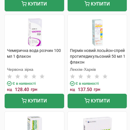
КУПИТИ
КУПИТИ
Чемерична вода розчин 100
Пермін новий лосьйон-спрей
мл 1 флакон
протипедикульозний 50 мл 1
флакон
Червона зірка
Лекхім-Харків
Є в наявності
Є в наявності
128.40
грн
137.50
грн
від
від
КУПИТИ
КУПИТИ