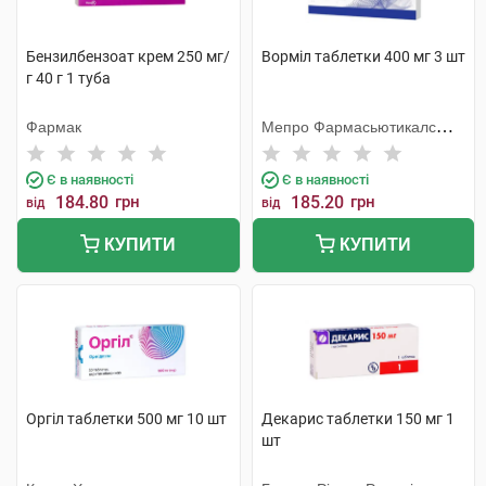
Бензилбензоат крем 250 мг/
Ворміл таблетки 400 мг 3 шт
г 40 г 1 туба
Фармак
Мепро Фармасьютикалс
Пріват
Є в наявності
Є в наявності
184.80
грн
185.20
грн
від
від
КУПИТИ
КУПИТИ
Оргіл таблетки 500 мг 10 шт
Декарис таблетки 150 мг 1
шт