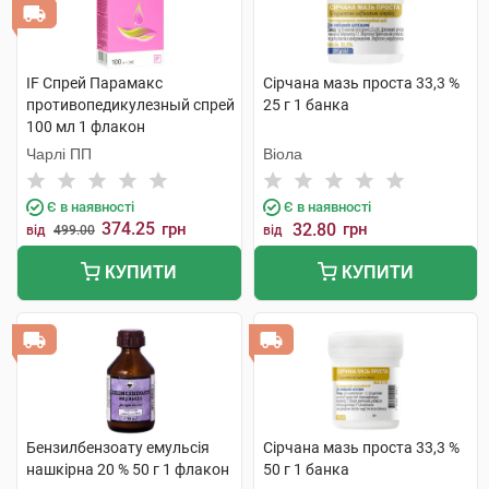
IF Спрей Парамакс
Сірчана мазь проста 33,3 %
противопедикулезный спрей
25 г 1 банка
100 мл 1 флакон
Чарлі ПП
Віола
Є в наявності
Є в наявності
374.25
грн
32.80
грн
від
499.00
від
КУПИТИ
КУПИТИ
Бензилбензоату емульсія
Сірчана мазь проста 33,3 %
нашкірна 20 % 50 г 1 флакон
50 г 1 банка