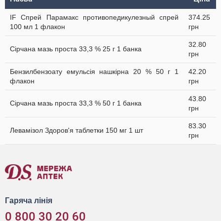
IF Спрей Парамакс противопедикулезный спрей
374.25
100 мл 1 флакон
грн
32.80
Сірчана мазь проста 33,3 % 25 г 1 банка
грн
Бензилбензоату емульсія нашкірна 20 % 50 г 1
42.20
флакон
грн
43.80
Сірчана мазь проста 33,3 % 50 г 1 банка
грн
83.30
Левамізол Здоров'я таблетки 150 мг 1 шт
грн
Гаряча лінія
0 800 30 20 60