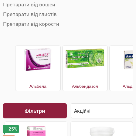
Препарати від вошей
Препарати від глистів
Препарати від корости
Альбела
Альбендазол
Альда
Фільтри
−25%