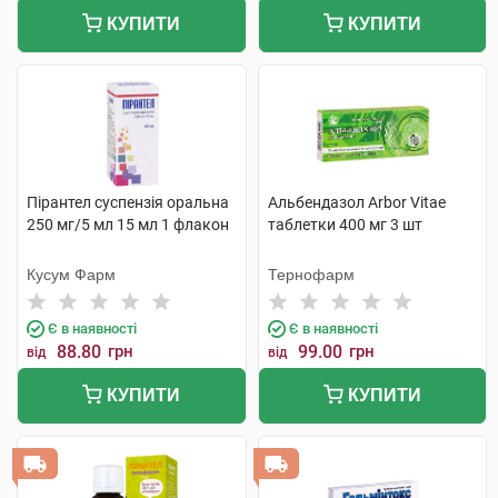
КУПИТИ
КУПИТИ
Пірантел суспензія оральна
Альбендазол Arbor Vitae
250 мг/5 мл 15 мл 1 флакон
таблетки 400 мг 3 шт
Кусум Фарм
Тернофарм
Є в наявності
Є в наявності
88.80
грн
99.00
грн
від
від
КУПИТИ
КУПИТИ