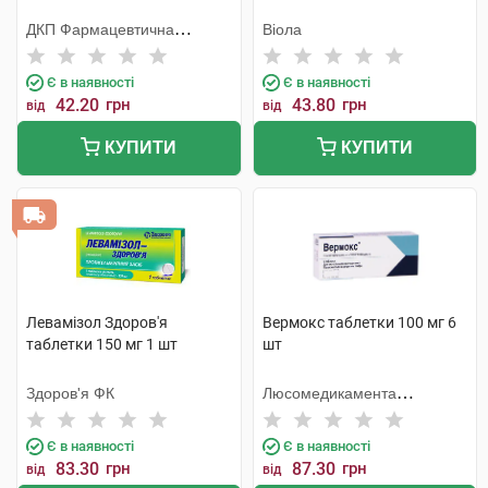
ДКП Фармацевтична
Віола
фабрика
Є в наявності
Є в наявності
42.20
грн
43.80
грн
від
від
КУПИТИ
КУПИТИ
Левамізол Здоров'я
Вермокс таблетки 100 мг 6
таблетки 150 мг 1 шт
шт
Здоров'я ФК
Люсомедикамента
Сосьєдаде Текніка
Фармацеутика
Є в наявності
Є в наявності
83.30
грн
87.30
грн
від
від