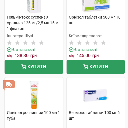
Гельмінтокс суспензія
Орнізол таблетки 500 мг 10
оральна 125 мг/2,5 мл 15 мл
шт
1 флакон
Іннотера Шузі
Київмедпрепарат
Є в наявності
Є в наявності
138.30
грн
145.00
грн
від
від
КУПИТИ
КУПИТИ
Лавінал рослинний 100 мл 1
Вермокс таблетки 100 мг 6
туба
шт