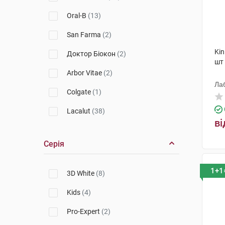
Oral-B
(13)
San Farma
(2)
Kin
Доктор Біокон
(2)
шт
Arbor Vitae
(2)
Лаб
Colgate
(1)
Lacalut
(38)
ві
Protefix
(8)
Серія
Listerine
(6)
Beter
(5)
1+1
3D White
(8)
Agrado
(4)
Kids
(4)
Sensodyne
(9)
Pro-Expert
(2)