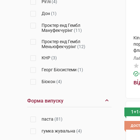
Ріглі
(4)
Дон
(1)
Проктер енд Гембл
Мануфекчурінг
(11)
Kin
Проктер енд Гембл
по
Меньюфекчурінг
(12)
фл
КНР
(3)
Лаб
Георг Біосистеми
(1)
ві
Біокон
(4)
Колгейт-Палмолів
(1)
Форма випуску
Др. Тайсс Натурварен
(37)
1+1
Квайссер Фарма
(8)
паста
(81)
дос
Джонсон і Джонсон
(6)
гумка жувальна
(4)