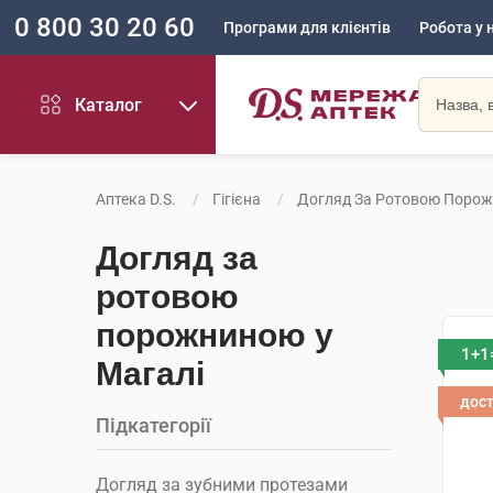
0 800 30 20 60
Програми для клієнтів
Робота у 
Каталог
Аптека D.S.
Гігієна
Догляд За Ротовою Поро
Догляд за
ротовою
порожниною у
1+1
Магалі
дос
Підкатегорії
Догляд за зубними протезами