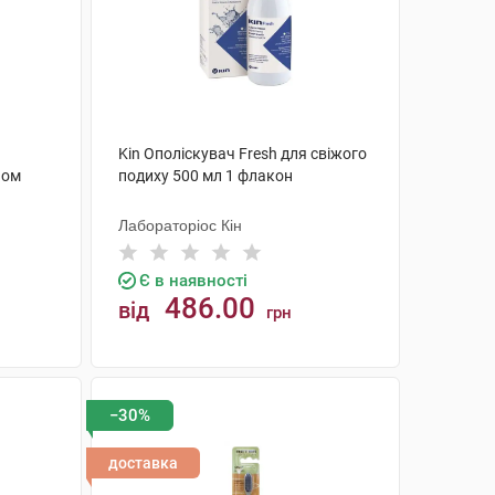
Kin Ополіскувач Fresh для свіжого
ном
подиху 500 мл 1 флакон
Лабораторіос Кін
Є в наявності
486.00
від
грн
КУПИТИ
−30%
доставка