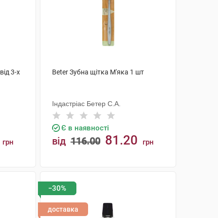
від 3-х
Beter Зубна щітка М'яка 1 шт
Індастріас Бетер С.А.
Є в наявності
81.20
від
116.00
грн
грн
КУПИТИ
−30%
доставка