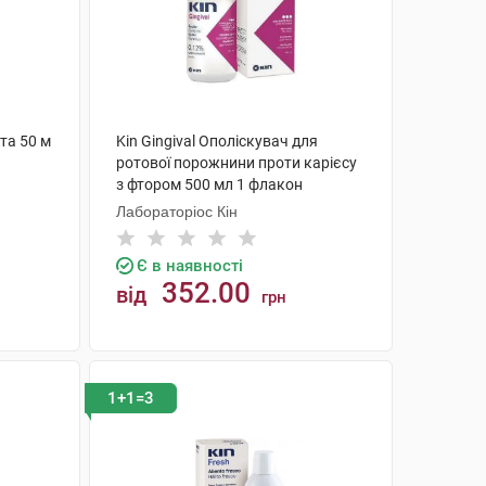
та 50 м
Kin Gingival Ополіскувач для
ротової порожнини проти карієсу
з фтором 500 мл 1 флакон
Лабораторіос Кін
Є в наявності
352.00
від
грн
КУПИТИ
1+1=3