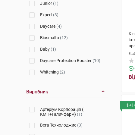
Aquafresh
(1)
Junior
(1)
Parodontax
(6)
Expert
(3)
Curasept
(34)
Daycare
(4)
Kin
Корега
(14)
Biosmalto
(12)
інт
про
Gum
(8)
Baby
(1)
Лаб
Kin
(39)
Daycare Protection Booster
(10)
Elmex
(5)
Whitening
(2)
ві
Weleda
(7)
Prevent
(2)
Виробник
Meridol
(2)
Instant Smile
(1)
1+1
Артеріум Корпорація (
КМП+Галичфарм)
(1)
Вега Технолоджис
(3)