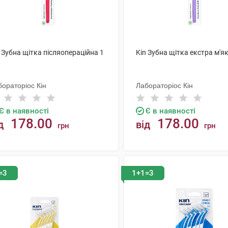
 Зубна щітка післяопераційна 1
Kin Зубна щітка екстра м'я
ораторіос Кін
Лабораторіос Кін
Є в наявності
Є в наявності
178.00
178.00
д
від
грн
грн
КУПИТИ
КУПИТИ
=3
1+1=3