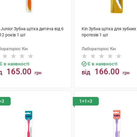
 Junior Зубна щітка дитяча від 6
Kin Зубна щітка для зубних
12 років 1 шт
протезів 1 шт
ораторіос Кін
Лабораторіос Кін
Є в наявності
Є в наявності
165.00
166.00
д
від
грн
грн
КУПИТИ
КУПИТИ
=3
1+1=3