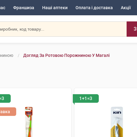
нас
Франшиза
Наші аптеки
Оплата і доставка
Акції
З
жниною
Догляд За Ротовою Порожниною У Магалі
=3
1+1=3
тавка