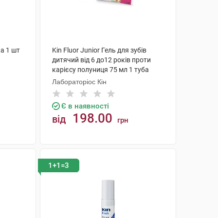
ка 1 шт
Kin Fluor Junior Гель для зубів
дитячий від 6 до12 років проти
карієсу полуниця 75 мл 1 туба
Лабораторіос Кін
Є в наявності
198.00
від
грн
КУПИТИ
1+1=3