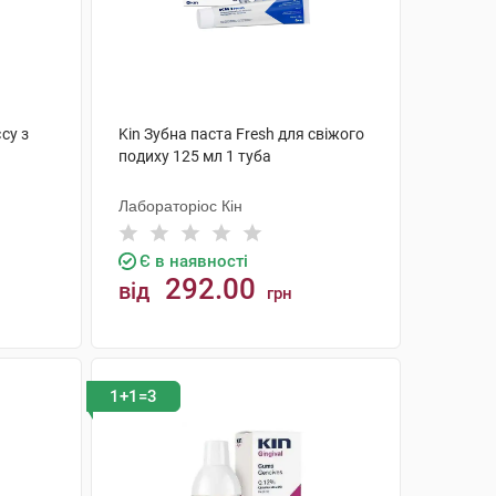
су з
Kin Зубна паста Fresh для свіжого
подиху 125 мл 1 туба
Лабораторіос Кін
Є в наявності
292.00
від
грн
КУПИТИ
1+1=3