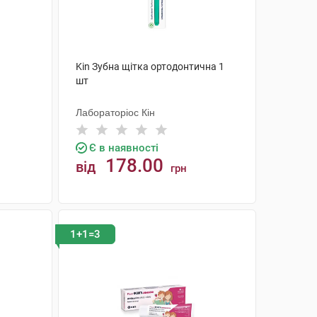
Kin Зубна щітка ортодонтична 1
шт
Лабораторіос Кін
Є в наявності
178.00
від
грн
КУПИТИ
1+1=3