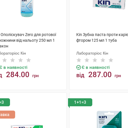
 Ополіскувач Zero для ротової
Kin Зубна паста проти каріє
рожнини від нальоту 250 мл 1
фтором 125 мл 1 туба
акон
ораторіос Кін
Лабораторіос Кін
Є в наявності
Є в наявності
284.00
287.00
д
від
грн
грн
КУПИТИ
КУПИТИ
=3
1+1=3
тавка