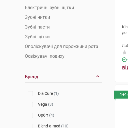
Електричні зубні щітки
Зубні нитки
Зубні пасти
Kin
до 
Зубні щітки
Лаб
Ополіскувачі для порожнини рота
Освіжувачі подиху
ві
Бренд
Dia Cure
(1)
1+1
Vega
(3)
Орбіт
(4)
Blend-a-med
(10)