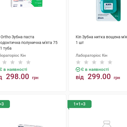
 Ortho Зубна паста
Kin Зубна нитка вощена м'я
тодонтична полунична м'ята 75
1 шт
1 туба
ораторіос Кін
Лабораторіос Кін
Є в наявності
Є в наявності
298.00
299.00
д
від
грн
грн
КУПИТИ
КУПИТИ
=3
1+1=3