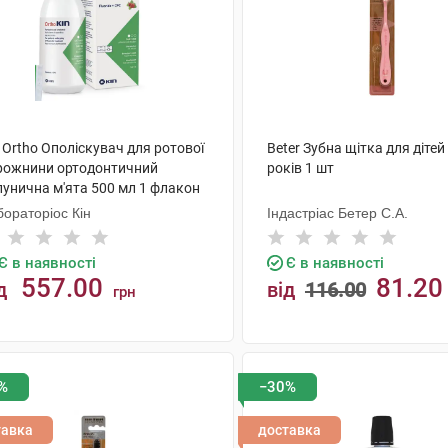
 Ortho Ополіскувач для ротової
Beter Зубна щітка для дітей 
рожнини ортодонтичний
років 1 шт
лунична м'ята 500 мл 1 флакон
ораторіос Кін
Індастріас Бетер С.А.
Є в наявності
Є в наявності
557.00
81.20
д
від
116.00
грн
КУПИТИ
КУПИТИ
%
−30%
тавка
доставка