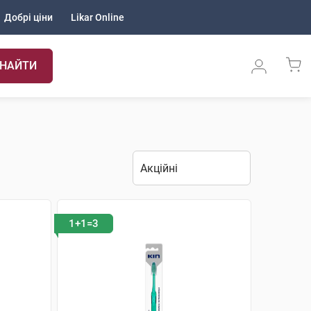
Добрі ціни
Likar Online
НАЙТИ
1+1=3