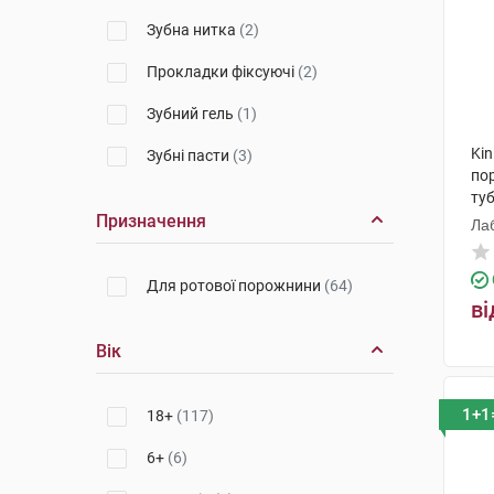
GABA International AG
(5)
Зубна нитка
(2)
Веледа АГ
(7)
Прокладки фіксуючі
(2)
Колгейт-Палмолів
Зубний гель
(1)
Мануфактурінг
(2)
Kin
Зубні пасти
(3)
Китай
(1)
по
ту
Призначення
Лаб
Для ротової порожнини
(64)
ві
Вік
1+1
18+
(117)
6+
(6)