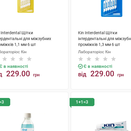
 Interdental Щітки
Kin Interdental Щітки
ердентальні для міжзубних
інтердентальні для міжзуб
міжків 1,1 мм 6 шт
проміжків 1,3 мм 6 шт
ораторіос Кін
Лабораторіос Кін
Є в наявності
Є в наявності
229.00
229.00
д
від
грн
грн
КУПИТИ
КУПИТИ
=3
1+1=3