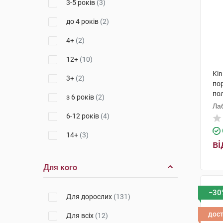
3-5 років
(3)
до 4 років
(2)
4+
(2)
12+
(10)
Kin
3+
(2)
по
по
з 6 років
(2)
Лаб
6-12 років
(4)
14+
(3)
ві
з 7 років
(3)
Для кого
4-8 років
(1)
8-12 років
(1)
−30
Для дорослих
(131)
3-6 років
(1)
дос
Для всіх
(12)