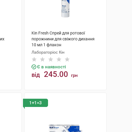
Kin Fresh Спрей для ротової
них
порожнини для свіжого дихання
10 мл 1 флакон
Лабораторіос Кін
Є в наявності
245.00
від
грн
КУПИТИ
1+1=3