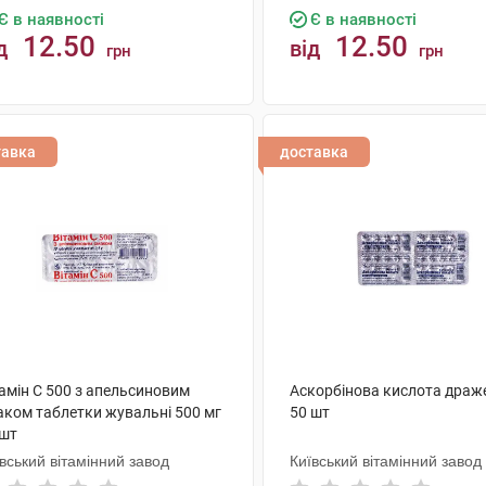
Є в наявності
Є в наявності
12.50
12.50
д
від
грн
грн
КУПИТИ
КУПИТИ
тавка
доставка
амін C 500 з апельсиновим
Аскорбінова кислота драже
аком таблетки жувальні 500 мг
50 шт
 шт
вський вітамінний завод
Київський вітамінний завод