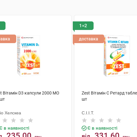
1=2
тавка
доставка
t Вітамін D3 капсули 2000 МО
Zest Вітамін C Ретард табл
 шт
шт
іо Хелскеа
С.І.І.Т.
Є в наявності
Є в наявності
235.00
331.60
д
від