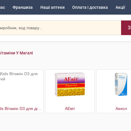
нас
Франшиза
Наші аптеки
Оплата і доставка
Акції
З
ітаміни У Магалі
Kids Вітамін D3 для дітей
АЕвіт
Аекол