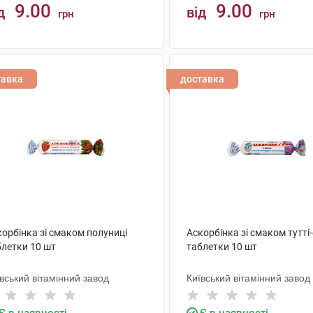
9.00
9.00
д
від
грн
грн
КУПИТИ
КУПИТИ
тавка
доставка
орбінка зі смаком полуниці
Аскорбінка зі смаком тутті
блетки 10 шт
таблетки 10 шт
вський вітамінний завод
Київський вітамінний завод