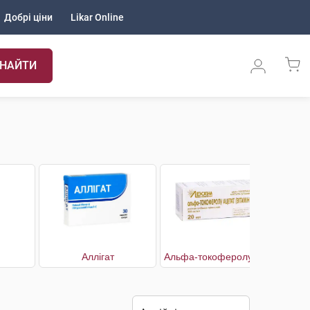
Добрі ціни
Likar Online
НАЙТИ
Аллігат
Альфа-токоферолу ацетат (Вітамін E)