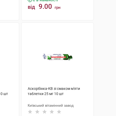
Є в наявності
9.00
від
грн
КУПИТИ
Аскорбінка-КВ зі смаком м'яти
10 шт
таблетки 25 мг 10 шт
Київський вітамінний завод