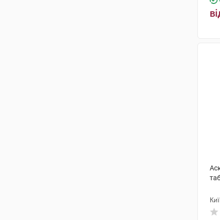
ІДІ італійські дієтичні добавки
ві
(1)
Польфарма
(1)
СимбіоФарм ГмбХ
(1)
PharmaSuisse Laboratories SpA
(1)
Технобіо
(1)
Нордейд Лтд, Естонія
(1)
Аск
таб
Киї