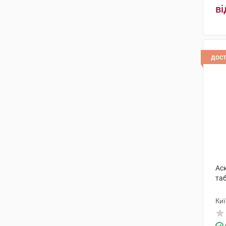
Мега Лайфсайенсіз
(2)
ві
Нов Фудс
(2)
Юва Санте Інтернешинал
(2)
дос
Солгар Вітамін енд Херб
(13)
Медана Фарма АТ
(7)
Софтгель Хелскеа
(2)
Фармасі Лабораторіз
(2)
Антон Хюбнер
(1)
Прімеа Лімітед
(1)
Аск
Озимук Фарм
(1)
та
PHIL Inter Pharma USA Inc
(3)
Киї
Актілайф Нутрішн ТОВ
(1)