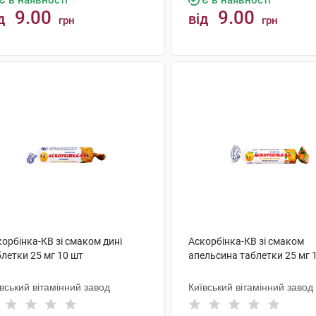
Є в наявності
Є в наявності
9.00
9.00
д
від
грн
грн
КУПИТИ
КУПИТИ
орбінка-КВ зі смаком дині
Аскорбінка-КВ зі смаком
летки 25 мг 10 шт
апельсина таблетки 25 мг 
вський вітамінний завод
Київський вітамінний завод