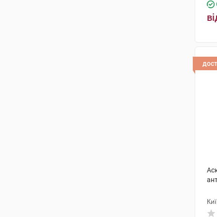
ві
дос
Ас
ан
Киї