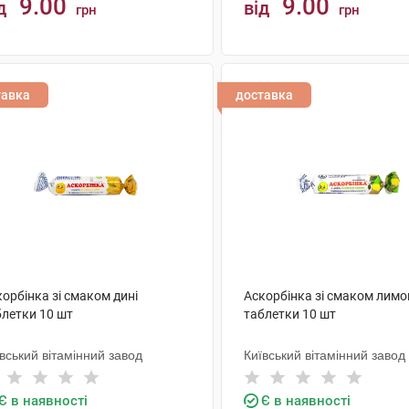
9.00
9.00
д
від
грн
грн
КУПИТИ
КУПИТИ
тавка
доставка
орбінка зі смаком дині
Аскорбінка зі смаком лимо
блетки 10 шт
таблетки 10 шт
вський вітамінний завод
Київський вітамінний завод
Є в наявності
Є в наявності