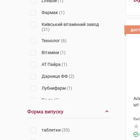
Lifeable
(1)
Фармак
(1)
Київський вітамінний завод
(31)
дос
Технолог
(6)
Вітаміни
(1)
АТ Пайра
(1)
Дарниця ФФ
(2)
Лубнифарм
(1)
Ас
Віола
(2)
шт
Форма випуску
Марина ПП
(1)
Киї
Фармаком
(1)
таблетки
(35)
Мібе ГмбХ Арцнайміттель
(15)