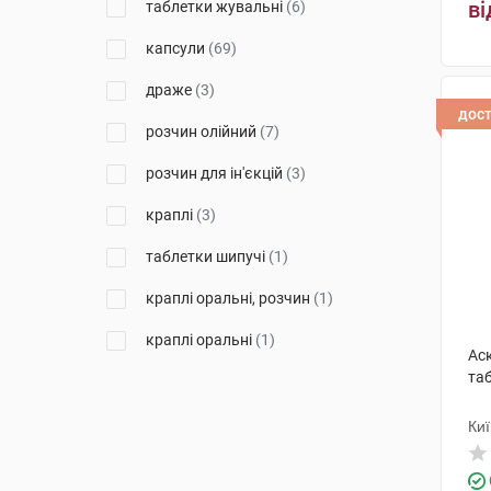
ві
таблетки жувальні
(6)
Натур Продукт Фарма
(1)
капсули
(69)
Куртіс Хелс Капс
(3)
драже
(3)
Сіріо Хелскеа
(2)
дос
розчин олійний
(7)
Хумана
(1)
розчин для ін'єкцій
(3)
ЗАТ "НВТ"
(1)
краплі
(3)
Солефарм
(6)
таблетки шипучі
(1)
S.I.I.T.
(2)
краплі оральні, розчин
(1)
Сантамед ЛТ
(1)
краплі оральні
(1)
Аск
Лабораторiос БIО-ДIС Еспанія
(4)
та
спрей
(1)
Др. Тайсс Натурварен
(3)
спрей оральний
(2)
Киї
Сенсілаб Полска
(2)
рідина
(1)