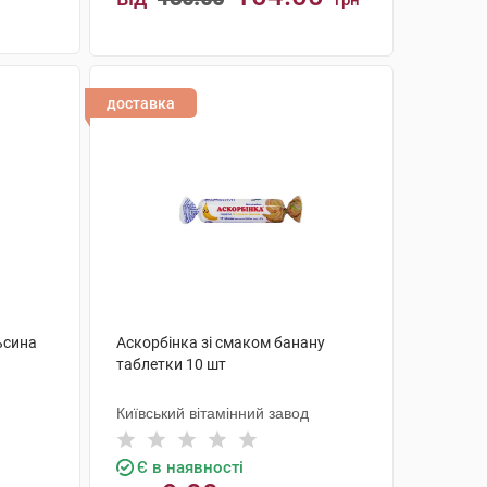
грн
КУПИТИ
доставка
ьсина
Аскорбінка зі смаком банану
таблетки 10 шт
Київський вітамінний завод
Є в наявності