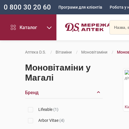
0 800 30 20 60
Програми для клієнтів
Робота у 
Каталог
Аптека D.S.
Вітаміни
Моновітаміни
Монов
Моновітаміни у
Магалі
Бренд
Lifeable
(1)
Arbor Vitae
(4)