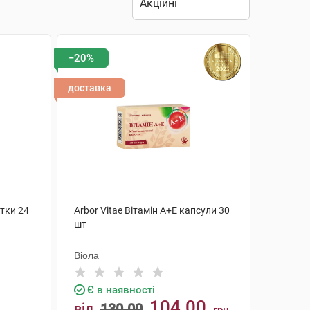
−20%
доставка
етки 24
Arbor Vitae Вітамін A+Е капсули 30
шт
Віола
Є в наявності
104.00
від
130.00