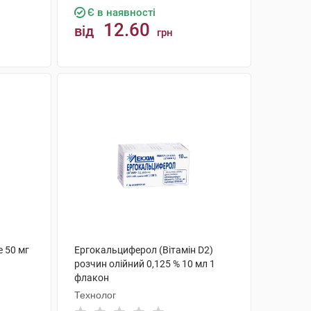
Є в наявності
12.60
від
грн
КУПИТИ
 50 мг
Ергокальциферол (Вітамін D2)
розчин олійний 0,125 % 10 мл 1
флакон
Технолог