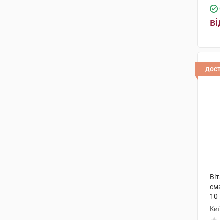
ві
дос
Віт
см
10
Киї