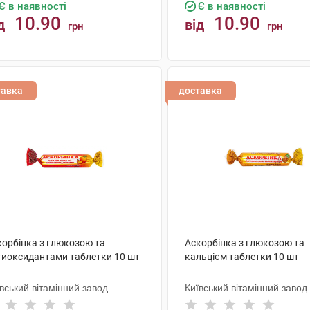
Є в наявності
Є в наявності
10.90
10.90
д
від
грн
грн
КУПИТИ
КУПИТИ
тавка
доставка
корбінка з глюкозою та
Аскорбінка з глюкозою та
тиоксидантами таблетки 10 шт
кальцієм таблетки 10 шт
вський вітамінний завод
Київський вітамінний завод