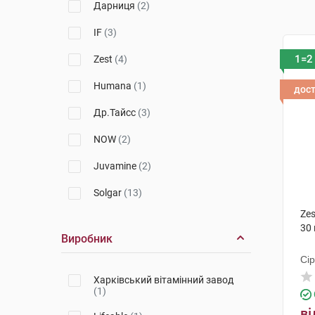
Дарниця
(2)
IF
(3)
1=2
Zest
(4)
Humana
(1)
дос
Др.Тайсс
(3)
NOW
(2)
Juvamine
(2)
Solgar
(13)
Zes
Healix
(1)
30
Виробник
Сір
Харківський вітамінний завод
(1)
ві