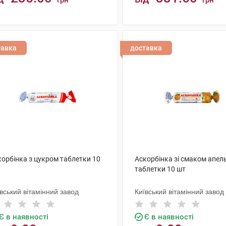
грн
грн
КУПИТИ
КУПИТИ
тавка
доставка
корбінка з цукром таблетки 10
Аскорбінка зі смаком апел
таблетки 10 шт
вський вітамінний завод
Київський вітамінний завод
Є в наявності
Є в наявності