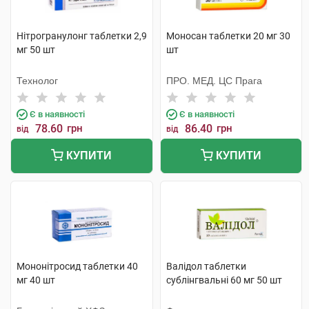
Нітрогранулонг таблетки 2,9
Моносан таблетки 20 мг 30
мг 50 шт
шт
Технолог
ПРО. МЕД. ЦС Прага
Є в наявності
Є в наявності
78.60
грн
86.40
грн
від
від
КУПИТИ
КУПИТИ
Мононітросид таблетки 40
Валідол таблетки
мг 40 шт
сублінгвальні 60 мг 50 шт