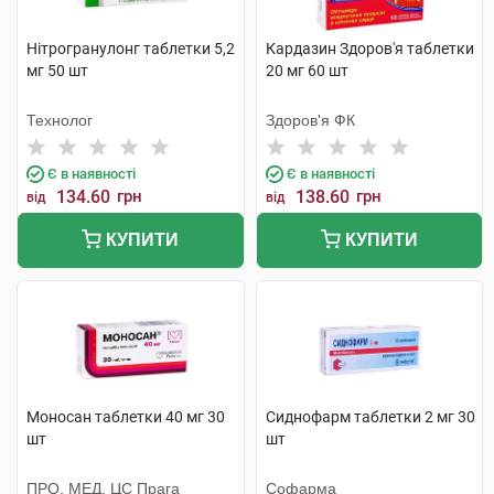
Нітрогранулонг таблетки 5,2
Кардазин Здоров'я таблетки
мг 50 шт
20 мг 60 шт
Технолог
Здоров'я ФК
Є в наявності
Є в наявності
134.60
грн
138.60
грн
від
від
КУПИТИ
КУПИТИ
Моносан таблетки 40 мг 30
Сиднофарм таблетки 2 мг 30
шт
шт
ПРО. МЕД. ЦС Прага
Софарма