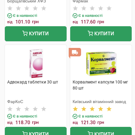
Борщагівський ХФЗ
Фармак
Є в наявності
Є в наявності
101.10
грн
117.60
грн
від
від
КУПИТИ
КУПИТИ
Адвокард таблетки 30 шт
Корвалмент капсули 100 мг
80 шт
ФарКоС
Київський вітамінний завод
Є в наявності
Є в наявності
118.70
грн
121.30
грн
від
від
КУПИТИ
КУПИТИ