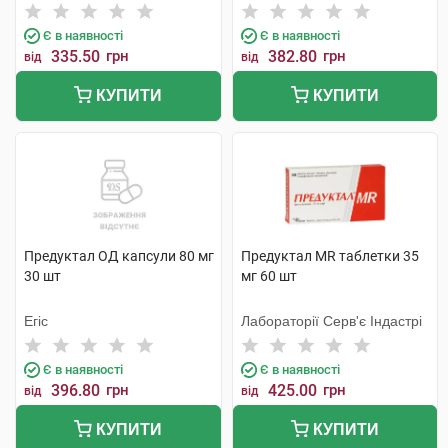
Є в наявності
Є в наявності
335.50
грн
382.80
грн
від
від
КУПИТИ
КУПИТИ
Предуктал ОД капсули 80 мг
Предуктал MR таблетки 35
30 шт
мг 60 шт
Егіс
Лабораторії Серв'є Індастрі
Є в наявності
Є в наявності
396.80
грн
425.00
грн
від
від
КУПИТИ
КУПИТИ