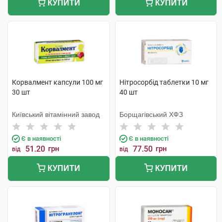
КУПИТИ
КУПИТИ
Корвалмент капсули 100 мг
Нітросорбід таблетки 10 мг
30 шт
40 шт
Київський вітамінний завод
Борщагівський ХФЗ
Є в наявності
Є в наявності
51.20
грн
77.50
грн
від
від
КУПИТИ
КУПИТИ