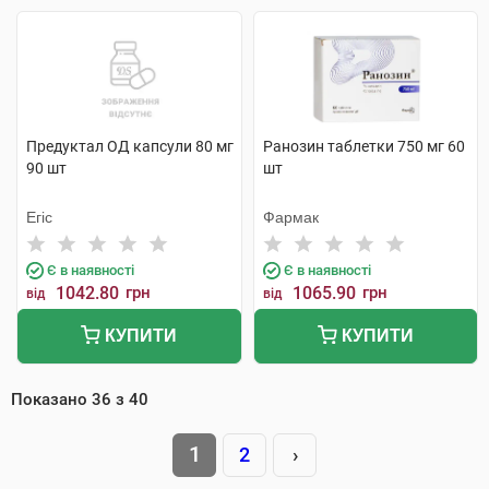
Предуктал ОД капсули 80 мг
Ранозин таблетки 750 мг 60
90 шт
шт
Егіс
Фармак
Є в наявності
Є в наявності
1042.80
грн
1065.90
грн
від
від
КУПИТИ
КУПИТИ
Показано
36
з
40
1
2
›