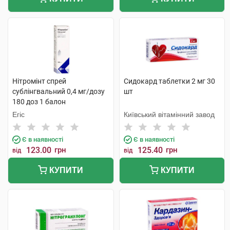
Нітромінт спрей
Сидокард таблетки 2 мг 30
сублінгвальний 0,4 мг/дозу
шт
180 доз 1 балон
Егіс
Київський вітамінний завод
Є в наявності
Є в наявності
123.00
грн
125.40
грн
від
від
КУПИТИ
КУПИТИ