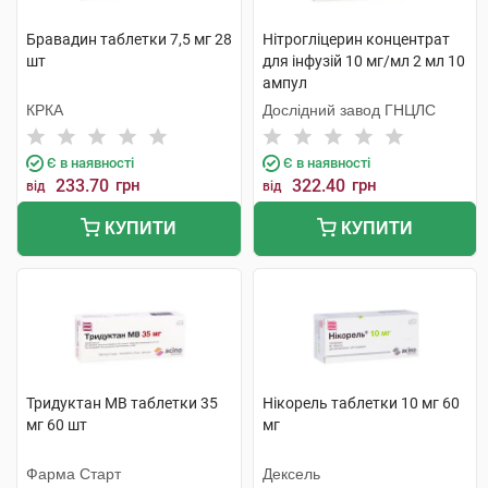
Бравадин таблетки 7,5 мг 28
Нітрогліцерин концентрат
шт
для інфузій 10 мг/мл 2 мл 10
ампул
КРКА
Дослідний завод ГНЦЛС
Є в наявності
Є в наявності
233.70
грн
322.40
грн
від
від
КУПИТИ
КУПИТИ
Тридуктан МВ таблетки 35
Нікорель таблетки 10 мг 60
мг 60 шт
мг
Фарма Старт
Дексель