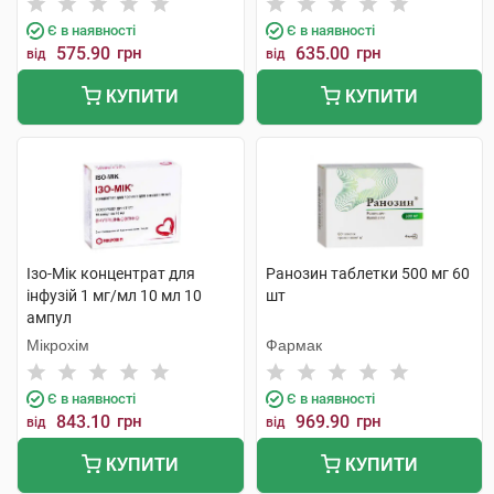
Є в наявності
Є в наявності
575.90
грн
635.00
грн
від
від
КУПИТИ
КУПИТИ
Ізо-Мік концентрат для
Ранозин таблетки 500 мг 60
інфузій 1 мг/мл 10 мл 10
шт
ампул
Мікрохім
Фармак
Є в наявності
Є в наявності
843.10
грн
969.90
грн
від
від
КУПИТИ
КУПИТИ