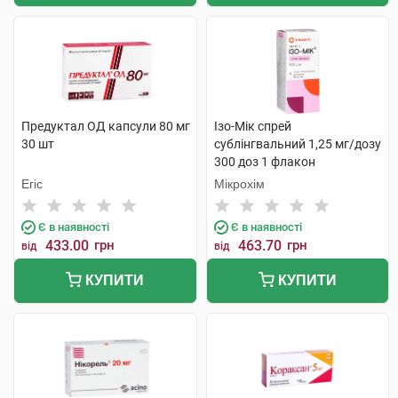
Предуктал ОД капсули 80 мг
Ізо-Мік спрей
30 шт
сублінгвальний 1,25 мг/дозу
300 доз 1 флакон
Егіс
Мікрохім
Є в наявності
Є в наявності
433.00
грн
463.70
грн
від
від
КУПИТИ
КУПИТИ