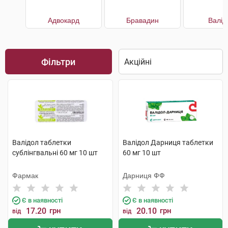
Адвокард
Бравадин
Валід
Фільтри
Валідол таблетки
Валідол Дарниця таблетки
сублінгвальні 60 мг 10 шт
60 мг 10 шт
Фармак
Дарниця ФФ
Є в наявності
Є в наявності
17.20
грн
20.10
грн
від
від