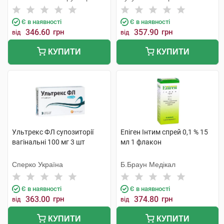
Санаї ве Тіджарет А.Ш
Є в наявності
Є в наявності
346.60
грн
357.90
грн
від
від
КУПИТИ
КУПИТИ
Ультрекс ФЛ супозиторії
Епіген Інтим спрей 0,1 % 15
вагінальні 100 мг 3 шт
мл 1 флакон
Сперко Україна
Б.Браун Медікал
Є в наявності
Є в наявності
363.00
грн
374.80
грн
від
від
КУПИТИ
КУПИТИ