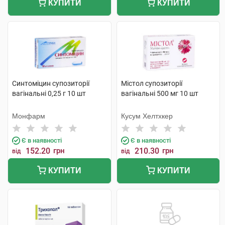
КУПИТИ
КУПИТИ
Синтоміцин супозиторії
Містол супозиторії
вагінальні 0,25 г 10 шт
вагінальні 500 мг 10 шт
Монфарм
Кусум Хелтхкер
Є в наявності
Є в наявності
152.20
грн
210.30
грн
від
від
КУПИТИ
КУПИТИ