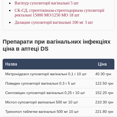
Вагіпур супозиторії вагінальні 5 шт
СК-СД, стрептокіназа-стрептодорназа супозиторії
ректальні 15000 МО/1250 МО 18 шт
Далацин супозиторії вагінальні 100 мг 3 шт
Препарати при вагінальних інфекціях
ціна в аптеці DS
Назва
Ціна
Метронідазол супозиторії вагінальні 0,1 г 10 шт
40.30 грн
Повидин супозиторії вагінальні 0,3 г 5 шт
122.50 грн
Синтоміцин супозиторії вагінальні 0,25 г 10 шт
152.20 грн
Містол супозиторії вагінальні 500 мг 10 шт
210.30 грн
Трихопол таблетки вагінальні 500 мг 10 шт
221.80 грн