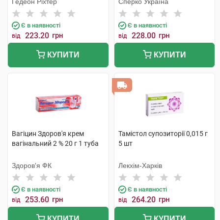
Гедеон Ріхтер
Сперко Україна
Є в наявності
Є в наявності
223.20
грн
228.00
грн
від
від
КУПИТИ
КУПИТИ
Вагіцин Здоров'я крем
Тамістол супозиторії 0,015 г
вагінальний 2 % 20 г 1 туба
5 шт
Здоров'я ФК
Лекхім-Харків
Є в наявності
Є в наявності
253.60
грн
264.20
грн
від
від
КУПИТИ
КУПИТИ