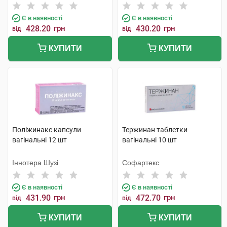
Тіджарет Анонім Шіркеті
Є в наявності
Є в наявності
428.20
грн
430.20
грн
від
від
КУПИТИ
КУПИТИ
Поліжинакс капсули
Тержинан таблетки
вагінальні 12 шт
вагінальні 10 шт
Іннотера Шузі
Софартекс
Є в наявності
Є в наявності
431.90
грн
472.70
грн
від
від
КУПИТИ
КУПИТИ