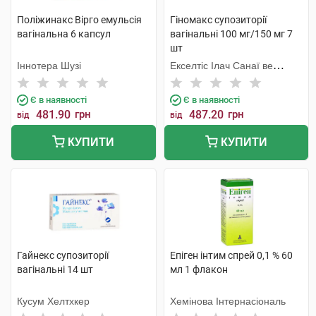
Поліжинакс Вірго емульсія
Гіномакс супозиторії
вагінальна 6 капсул
вагінальні 100 мг/150 мг 7
шт
Іннотера Шузі
Екселтіс Ілач Санаї ве
Тіджарет Анонім Шіркеті
Є в наявності
Є в наявності
481.90
грн
487.20
грн
від
від
КУПИТИ
КУПИТИ
Гайнекс супозиторії
Епіген інтим спрей 0,1 % 60
вагінальні 14 шт
мл 1 флакон
Кусум Хелтхкер
Хемінова Інтернасіональ