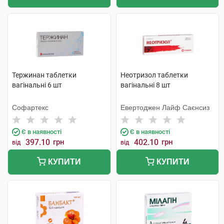
Тержинан таблетки
Неотризол таблетки
вагінальні 6 шт
вагінальні 8 шт
Софартекс
Евертоджен Лайф Саєнсиз
Є в наявності
Є в наявності
397.10
грн
402.10
грн
від
від
КУПИТИ
КУПИТИ