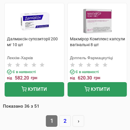
Далмаксін супозиторії 200
Макмірор Комплекс капсули
мг 10 шт
вагінальні 8 шт
Лекхім-Харків
Доппель Фармацеутіці
Є в наявності
Є в наявності
582.20
грн
620.30
грн
від
від
КУПИТИ
КУПИТИ
Показано
36
з
51
1
2
›