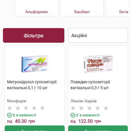
Альфарекін
Банбакт
Бетад
Фільтри
Метронідазол супозиторії
Повидин супозиторії
вагінальні 0,1 г 10 шт
вагінальні 0,3 г 5 шт
Монфарм
Лекхім-Харків
Є в наявності
Є в наявності
40.30
грн
122.50
грн
від
від