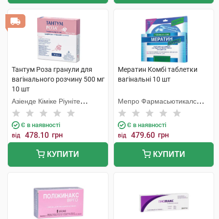
Тантум Роза гранули для
Мератин Комбі таблетки
вагінального розчину 500 мг
вагінальні 10 шт
10 шт
Азіенде Кіміке Ріуніте
Мепро Фармасьютикалс
Анжеліні Франческо
Пріват
Є в наявності
Є в наявності
478.10
грн
479.60
грн
від
від
КУПИТИ
КУПИТИ