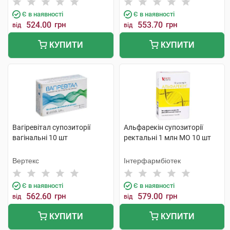
Є в наявності
Є в наявності
524.00
грн
553.70
грн
від
від
КУПИТИ
КУПИТИ
Вагіревітал супозиторії
Альфарекін супозиторії
вагінальні 10 шт
ректальні 1 млн МО 10 шт
Вертекс
Інтерфармбіотек
Є в наявності
Є в наявності
562.60
грн
579.00
грн
від
від
КУПИТИ
КУПИТИ