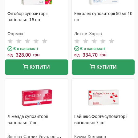
Фітобор супозиторії
Евколек супозиторії 50 мг 10
вагінальні 15 шт
шт
Фармак
Лекхім-Харків
Є в наявності
Є в наявності
328.00
грн
334.70
грн
від
від
КУПИТИ
КУПИТИ
Ліменда супозиторії
Гайнекс Форте супозиторії
вагінальні 7 шт
вагінальні 7 шт
Зентіва Саглик Урунлері
Кусум Хелтхкер