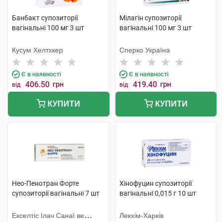
Банбакт супозиторії
Мілагін супозиторії
вагінальні 100 мг 3 шт
вагінальні 100 мг 3 шт
Кусум Хелтхкер
Сперко Україна
Є в наявності
Є в наявності
406.50
грн
419.40
грн
від
від
КУПИТИ
КУПИТИ
Нео-Пенотран Форте
Хінофуцин супозиторії
супозиторії вагінальні 7 шт
вагінальні 0,015 г 10 шт
Екселтіс Ілач Санаї ве
Лекхім-Харків