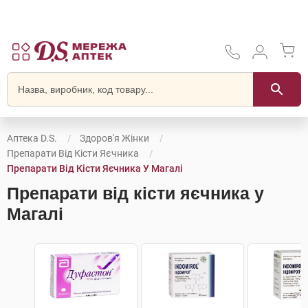
Аптека D.S.
Здоров'я Жінки
Препарати Від Кісти Яєчника
Препарати Від Кісти Яєчника У Магалі
Препарати від кісти яєчника у
Магалі