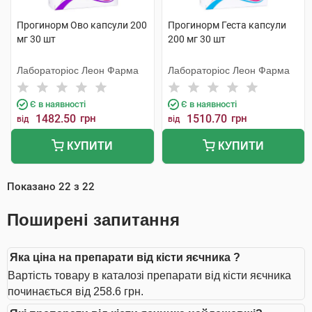
Прогинорм Ово капсули 200
Прогинорм Геста капсули
мг 30 шт
200 мг 30 шт
Лабораторіос Леон Фарма
Лабораторіос Леон Фарма
Є в наявності
Є в наявності
1482.50
грн
1510.70
грн
від
від
КУПИТИ
КУПИТИ
Показано
22
з
22
Поширені запитання
Яка ціна на препарати від кісти яєчника ?
Вартість товару в каталозі препарати від кісти яєчника
починається від 258.6 грн.