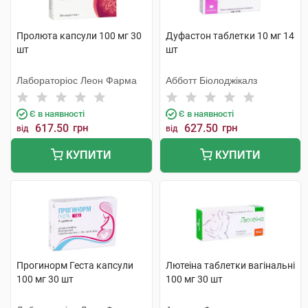
Пролюта капсули 100 мг 30
Дуфастон таблетки 10 мг 14
шт
шт
Лабораторіос Леон Фарма
Абботт Біолоджікалз
Є в наявності
Є в наявності
617.50
грн
627.50
грн
від
від
КУПИТИ
КУПИТИ
Прогинорм Геста капсули
Лютеіна таблетки вагінальні
100 мг 30 шт
100 мг 30 шт