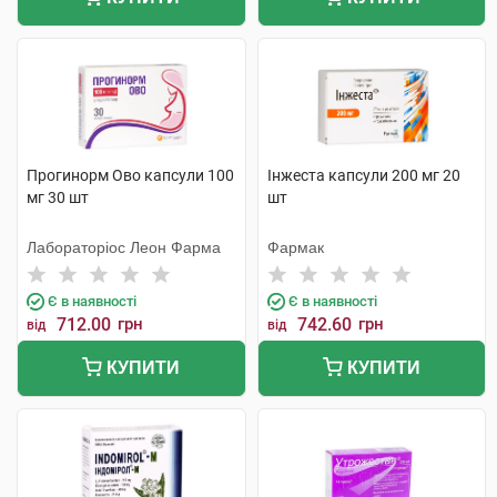
Прогинорм Ово капсули 100
Інжеста капсули 200 мг 20
мг 30 шт
шт
Лабораторіос Леон Фарма
Фармак
Є в наявності
Є в наявності
712.00
грн
742.60
грн
від
від
КУПИТИ
КУПИТИ