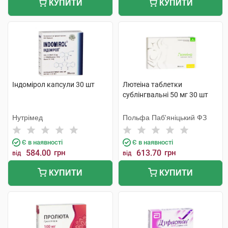
КУПИТИ
КУПИТИ
Індомірол капсули 30 шт
Лютеіна таблетки
сублінгвальні 50 мг 30 шт
Нутрімед
Польфа Паб'яніцький ФЗ
Є в наявності
Є в наявності
584.00
грн
613.70
грн
від
від
КУПИТИ
КУПИТИ