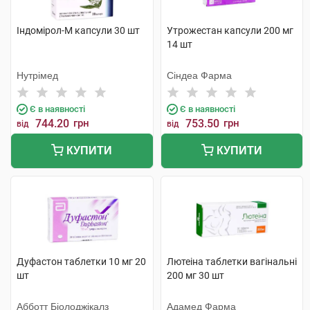
Індомірол-М капсули 30 шт
Утрожестан капсули 200 мг
14 шт
Нутрімед
Сіндеа Фарма
Є в наявності
Є в наявності
744.20
грн
753.50
грн
від
від
КУПИТИ
КУПИТИ
Дуфастон таблетки 10 мг 20
Лютеіна таблетки вагінальні
шт
200 мг 30 шт
Абботт Біолоджікалз
Адамед Фарма