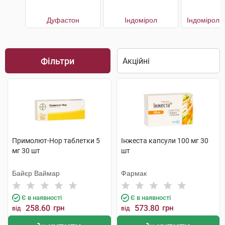
Дуфастон
Індомірол
Індомірол 
Фільтри
Примолют-Нор таблетки 5
Інжеста капсули 100 мг 30
мг 30 шт
шт
Байєр Ваймар
Фармак
Є в наявності
Є в наявності
258.60
грн
573.80
грн
від
від