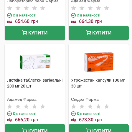
Лабораторіос Леон Фарма
Адамед Фарма
Є в наявності
Є в наявності
654.60
грн
664.30
грн
від
від
КУПИТИ
КУПИТИ
Лютеіна таблетки вагінальні
Утрожестан капсули 100 мг
200 мг 20 шт
30 шт
Адамед Фарма
Сіндеа Фарма
Є в наявності
Є в наявності
666.20
грн
673.30
грн
від
від
КУПИТИ
КУПИТИ