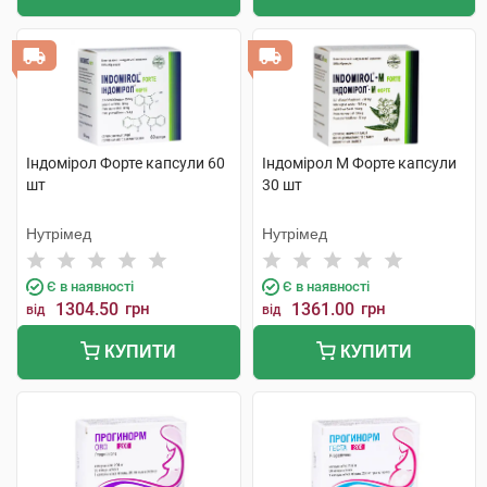
Індомірол Форте капсули 60
Індомірол М Форте капсули
шт
30 шт
Нутрімед
Нутрімед
Є в наявності
Є в наявності
1304.50
грн
1361.00
грн
від
від
КУПИТИ
КУПИТИ