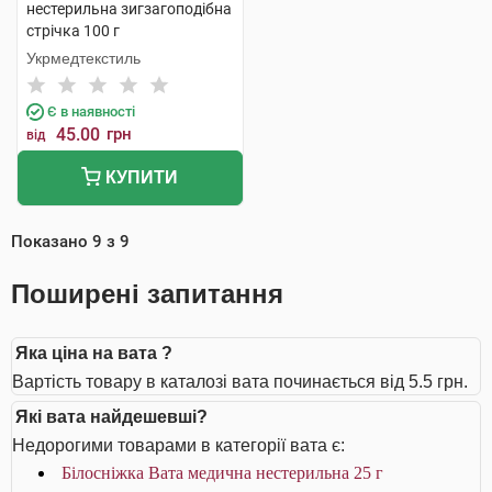
нестерильна зигзагоподібна
стрічка 100 г
Укрмедтекстиль
Є в наявності
45.00
грн
від
КУПИТИ
Показано
9
з
9
Поширені запитання
Яка ціна на вата ?
Вартість товару в каталозі вата починається від 5.5 грн.
Які вата найдешевші?
Недорогими товарами в категорії вата є:
Білосніжка Вата медична нестерильна 25 г