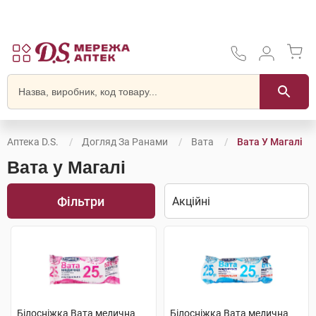
Аптека D.S.
Догляд За Ранами
Вата
Вата У Магалі
Вата у Магалі
Фільтри
Білосніжка Вата медична
Білосніжка Вата медична