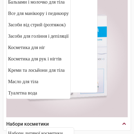
Бальзами і молочко для тіла
Молочко для обличчя
Все для манікюру і педикюру
Пілінги і скраби для обличчя
Засоби від стрий (розтяжок)
Пінки, муси та мило
Засоби для гоління і депіляції
Сироватка для обличчя
Косметика для ніг
Термальна вода
Косметика для рук і нігтів
Тональні засоби
Креми та лосьйони для тіла
Тоніки та лосьйони
Масло для тіла
Флюїди і концентрати
Туалетна вода
Набори косметики
Набори дитячої косметики