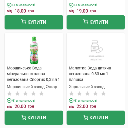
Є в наявності
Є в наявності
18.00
грн
19.00
грн
від
від
КУПИТИ
КУПИТИ
Моршинська Вода
Малютка Вода дитяча
мінерально-столова
негазована 0,33 мл 1
негазована Спортик 0,33 л 1
пляшка
пляшка
Моршинський завод Оскар
Хорольський завод
Є в наявності
Є в наявності
20.00
грн
22.00
грн
від
від
КУПИТИ
КУПИТИ