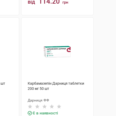
114.20
від
грн
КУПИТИ
 шт
Карбамазепін Дарниця таблетки
200 мг 50 шт
Дарниця ФФ
Є в наявності