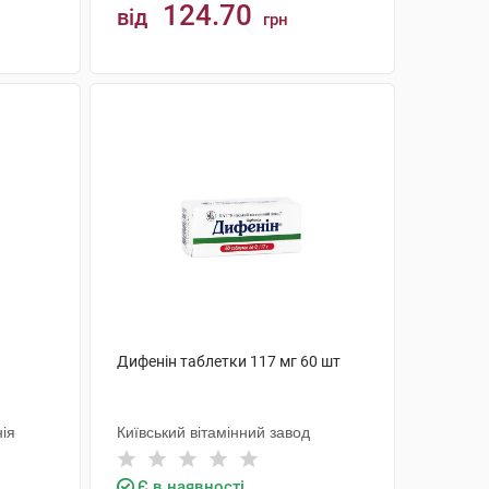
124.70
від
грн
КУПИТИ
Дифенін таблетки 117 мг 60 шт
ія
Київський вітамінний завод
Є в наявності