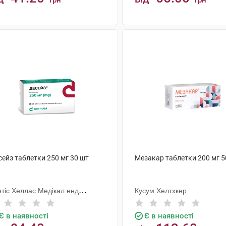
грн
грн
КУПИТИ
КУПИТИ
сейз таблетки 250 мг 30 шт
Мезакар таблетки 200 мг 5
нтіс Хеллас Медікал енд
Кусум Хелтхкер
рмасьютікал Продактс С.А.
Є в наявності
Є в наявності