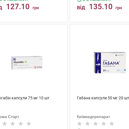
127.10
135.10
д
від
грн
грн
КУПИТИ
КУПИТИ
габін капсули 75 мг 10 шт
Габана капсули 50 мг 20 ш
рма Старт
Київмедпрепарат