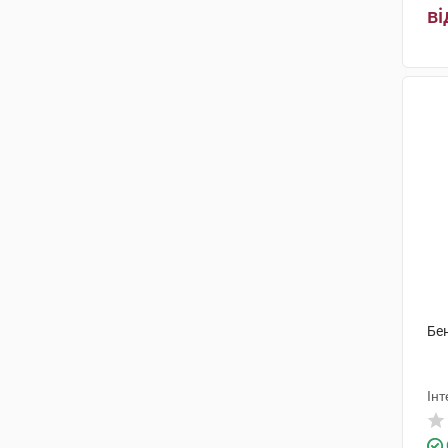
ві
Гедеон Ріхтер
(2)
ЮСБ Фарма
(3)
Г.Л.Фарма
(2)
Дженефарм
(1)
Польфарма
(2)
Патеон
(2)
НекстФарма
(1)
Бен
Інт