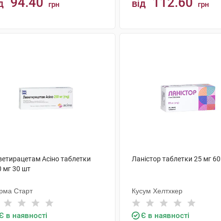
94.40
112.60
д
від
грн
грн
КУПИТИ
КУПИТИ
ветирацетам Асіно таблетки
Ланістор таблетки 25 мг 60
 мг 30 шт
рма Старт
Кусум Хелтхкер
Є в наявності
Є в наявності