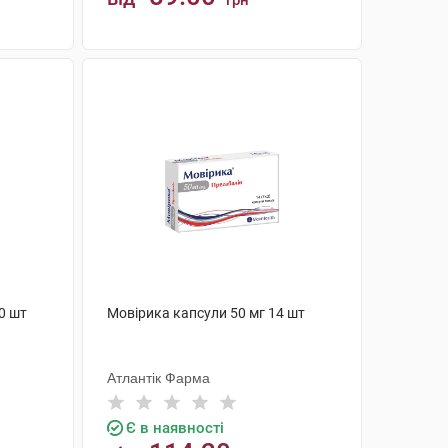
грн
КУПИТИ
0 шт
Мовірика капсули 50 мг 14 шт
Атлантік Фарма
Є в наявності