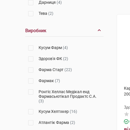
Дарниця
(4)
Тева
(2)
Виробник
Кусум Фарм
(4)
Здоров'я ФК
(2)
Фарма Старт
(22)
Фармак
(7)
Ка
Ронтіс Хеллас Медікал енд
200
Фармасьютікал Продактс С.А.
(3)
Зд
Кусум Хелтхкер
(16)
Атлантік Фарма
(2)
ві