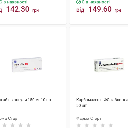
Є в наявності
Є в наявності
142.30
149.60
д
від
грн
грн
КУПИТИ
КУПИТИ
габін капсули 150 мг 10 шт
Карбамазепін-ФС таблетки
50 шт
рма Старт
Фарма Старт