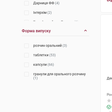
Дарниця ФФ
(4)
Інтерхім
(2)
Тева Оперейшнз Поланд
(3)
Форма випуску
Лек Фармацевтична компанія
(4)
Київський вітамінний завод
(1)
розчин оральний
(3)
Київмедпрепарат
(1)
таблетки
(53)
Новартіс Фарма
(2)
капсули
(66)
Алкалоїд АД-Скоп'є
(1)
гранули для орального розчину
(1)
Де
Фарматен
(3)
Медокемі
(2)
Ро
Фа
Маріфарм
(3)
Уорлд Медицин Ілач Сан. Ве