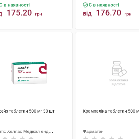
Є в наявності
Є в наявності
175.20
176.70
д
від
грн
грн
КУПИТИ
КУПИТИ
сейз таблетки 500 мг 30 шт
Крампаліка таблетки 500 м
нтіс Хеллас Медікал енд
Фарматен
рмасьютікал Продактс С.А.