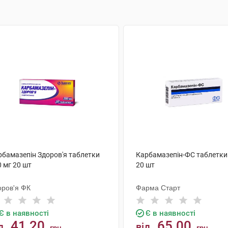
рбамазепін Здоров'я таблетки
Карбамазепін-ФС таблетки
 мг 20 шт
20 шт
оров'я ФК
Фарма Старт
Є в наявності
Є в наявності
41.20
65.00
д
від