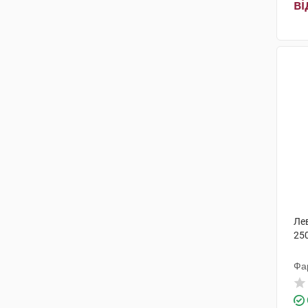
ві
Тідж
(1)
Фармасайнс
(2)
Мікро Лабс
(1)
Технолог
(4)
ГлаксоСмітКляйн
(3)
Пфайзер Менюфекчуринг
Дойчленд
(4)
Борщагівський ХФЗ
(3)
Адамед Фарма
(2)
Ле
ПЛІВА Хрватска
(2)
250
Делфарм Познань С.А.
(1)
Фа
Янссен-Сілаг
(2)
Санофі Вінтроп Індастріа
(3)