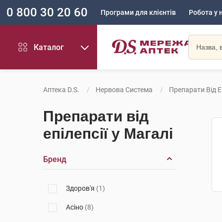
0 800 30 20 60
Програми для клієнтів
Робота у 
Каталог
Аптека D.S.
Нервова Система
Препарати Від Еп
Препарати від
епілепсії у Магалі
Бренд
Здоров'я
(1)
Асіно
(8)