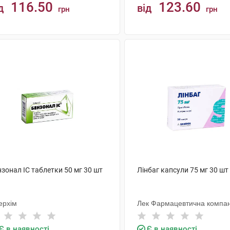
116.50
123.60
д
від
грн
грн
КУПИТИ
КУПИТИ
зонал IC таблетки 50 мг 30 шт
Лінбаг капсули 75 мг 30 шт
ерхім
Лек Фармацевтична компан
Є в наявності
Є в наявності