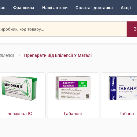
нас
Франшиза
Наші аптеки
Оплата і доставка
Акції
З
ілепсії
Препарати Від Епілепсії У Магалі
Бензонал IC
Габалепт
Габана