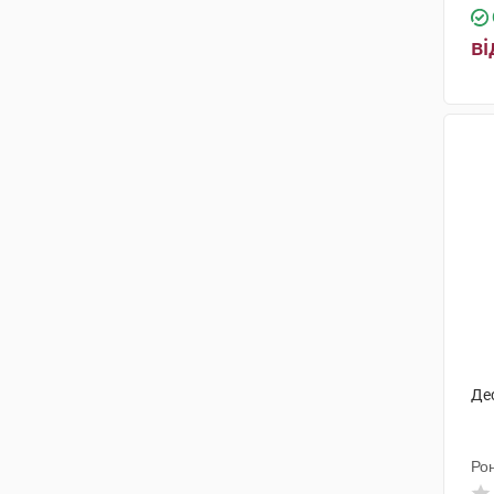
ві
Де
Ро
Фа