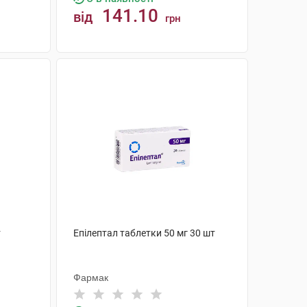
141.10
від
грн
КУПИТИ
т
Епілептал таблетки 50 мг 30 шт
Фармак