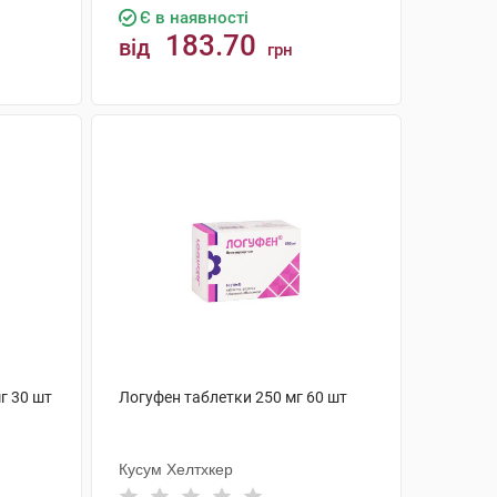
Є в наявності
183.70
від
грн
КУПИТИ
г 30 шт
Логуфен таблетки 250 мг 60 шт
Кусум Хелтхкер