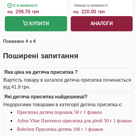
Є в наявності
Немає в наявності
298.70
грн
220.00
грн
від
від
АНАЛОГИ
КУПИТИ
Показано
4
з
4
Поширені запитання
Яка ціна на дитяча присипка ?
Вартість товару в каталозі дитяча присипка починається
від 41.9 грн.
Які дитяча присипка найдешевші?
Недорогими товарами в категорії дитяча присипка є:
Присипка дитяча порошок 50 г 1 флакон
Arbor Vitae Пантенол присипка для дітей 50 г 1 флакон
Bubchen Присипка дитяча 100 г 1 флакон