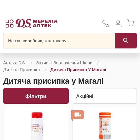
Аптека D.S.
Захист І Зволоження Шкіри
Дитяча Присипка
Дитяча Присипка У Магалі
Дитяча присипка у Магалі
Фільтри