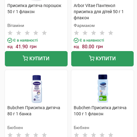
Присипка дитяча порошок
Arbor Vitae Пантенол
50 г 1 флакон
присипка для дітей 50 г 1
флакон
Вітаміни
Фармаком
Є в наявності
Є в наявності
41.90
грн
80.00
грн
від
від
КУПИТИ
КУПИТИ
Bubchen Присипка дитяча
Bubchen Присипка дитяча
80 г 1 банка
100 г 1 флакон
Бюбхен
Бюбхен