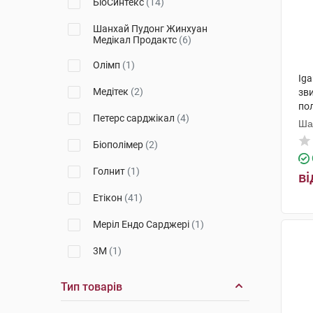
БіоСинтекс
(14)
PDS Plus
(3)
Шанхай Пудонг Жинхуан
Медікал Продактс
(6)
Chirasorb
(1)
Олімп
(1)
PDO
(1)
Iga
Медітек
(2)
зв
Chirlac
(2)
пол
Петерс сарджікал
(4)
1 
Ша
PDS II
(1)
Пр
Біополімер
(2)
Голнит
(1)
ві
Етікон
(41)
Меріл Ендо Сарджері
(1)
3М
(1)
Біосінтекс
(2)
Тип товарів
Хірана Інджекта
(3)