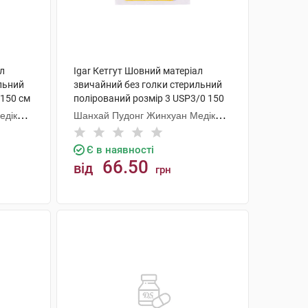
ал
Igar Кетгут Шовний матеріал
льний
звичайний без голки стерильний
 150 см
полірований розмір 3 USP3/0 150
см 1 шт
едікал
Шанхай Пудонг Жинхуан Медікал
Продактс
Є в наявності
66.50
від
грн
КУПИТИ