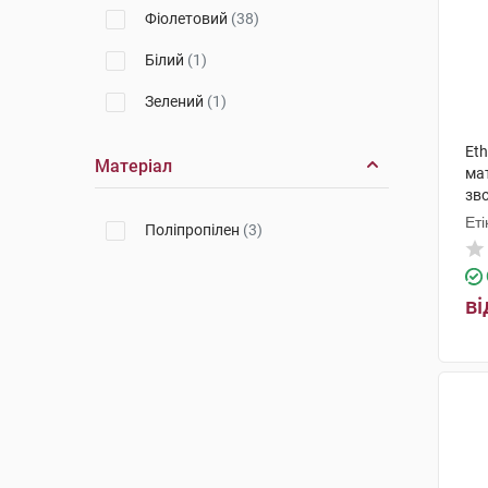
Фіолетовий
(38)
Білий
(1)
Зелений
(1)
Eth
Матеріал
мат
зв
шт
Еті
Поліпропілен
(3)
ві