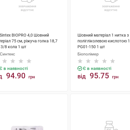
oSintex BIOPRO 4,0 Шовний
Шовний матеріал 1 нитка з
еріал 75 см, ріжуча голка 18,7
полігліколевою кислотою 1
3/8 кола 1 шт
PG01-150 1 шт
оСинтекс
Біополімер
Є в наявності
Є в наявності
94.90
95.75
д
від
грн
грн
КУПИТИ
КУПИТИ