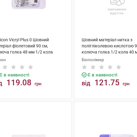
icon Vicryl Plus 0 Шовний
Шовний матеріал нитка з
еріал фіолетовий 90 см,
полігліколевою кислотою 9
люча голка 48 мм 1/2 кола
колюча голка 1/2 кола 40 
P370 1 шт
PG0240-90 1 шт
кон
Біополімер
Є в наявності
Є в наявності
119.08
121.75
д
від
грн
грн
КУПИТИ
КУПИТИ