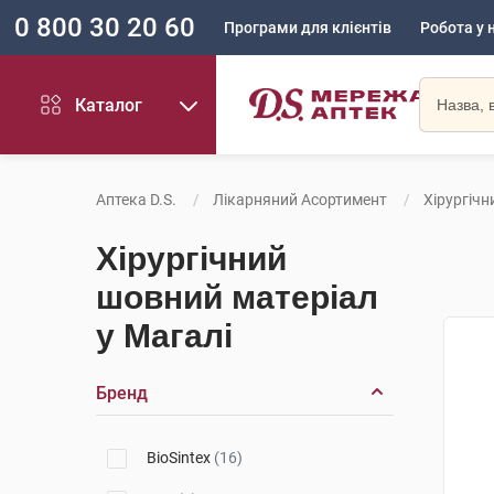
0 800 30 20 60
Програми для клієнтів
Робота у 
Каталог
Аптека D.S.
Лікарняний Асортимент
Хірургіч
Хірургічний
шовний матеріал
у Магалі
Бренд
BioSintex
(16)