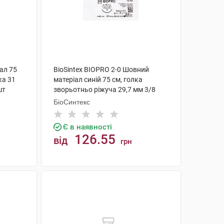
іал 75
BioSintex BIOPRO 2-0 Шовний
ка 31
матеріал синій 75 см, голка
шт
зворьотньо ріжуча 29,7 мм 3/8
кола BX364 1 шт
БіоСинтекс
Є в наявності
126.55
від
грн
КУПИТИ