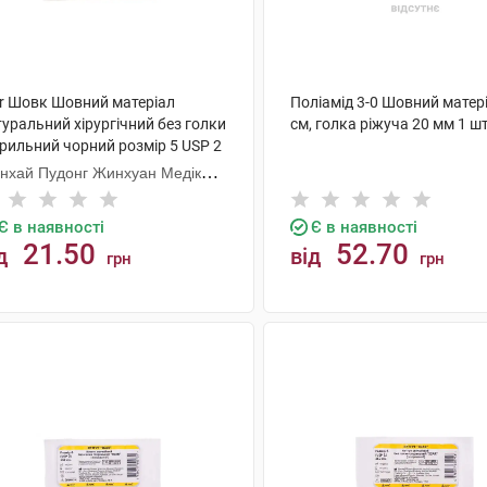
ar Шовк Шовний матеріал
Поліамід 3-0 Шовний матер
уральний хірургічний без голки
см, голка ріжуча 20 мм 1 ш
ерильний чорний розмір 5 USP 2
 см 1 шт
нхай Пудонг Жинхуан Медікал
одактс
Є в наявності
Є в наявності
21.50
52.70
д
від
грн
грн
КУПИТИ
КУПИТИ