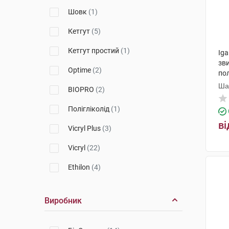
Biomesh
(2)
Шовк
(1)
Кетгут
(5)
Кетгут простий
(1)
Iga
зв
Optime
(2)
пол
1 
Ша
BIOPRO
(2)
Пр
Полігліколід
(1)
ві
Vicryl Plus
(3)
Vicryl
(22)
Ethilon
(4)
Mitsu
(1)
Виробник
Prolene
(7)
Ethibond Exсel
(2)