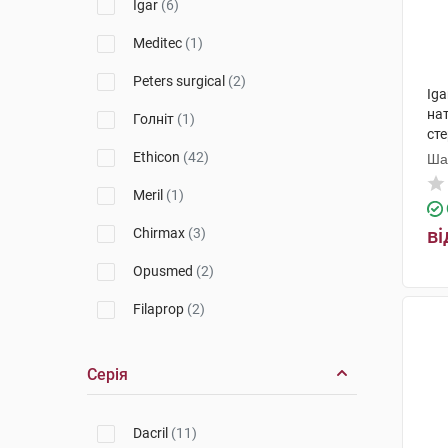
Igar
(6)
Meditec
(1)
Peters surgical
(2)
Ig
нат
Голніт
(1)
ст
150
Ethicon
(42)
Ша
Пр
Meril
(1)
ві
Chirmax
(3)
Opusmed
(2)
Filaprop
(2)
Merocel
(1)
Серія
Surgicel
(1)
Assumesh
(3)
Dacril
(11)