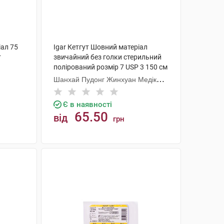
іал 75
Igar Кетгут Шовний матеріал
т
звичайний без голки стерильний
полірований розмір 7 USP 3 150 см
1 шт
Шанхай Пудонг Жинхуан Медікал
Продактс
Є в наявності
65.50
від
грн
КУПИТИ