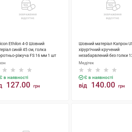
icon Ethilon 4-0 Шовний
Шовний матеріал Капрон U
еріал синій 45 см, голка
хірургічний кручений
оротньо-ріжуча FS 16 мм 1 шт
незабарвлений без голки 1
шт
кон
Медітек
Є в наявності
Є в наявності
127.00
140.00
д
від
грн
грн
КУПИТИ
КУПИТИ