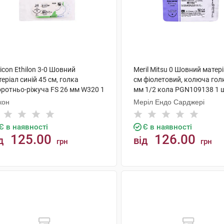
icon Ethilon 3-0 Шовний
Meril Mitsu 0 Шовний матер
еріал синій 45 см, голка
см фіолетовий, колюча гол
оротньо-ріжуча FS 26 мм W320 1
мм 1/2 кола PGN109138 1 
кон
Меріл Ендо Сарджері
Є в наявності
Є в наявності
125.00
126.00
д
від
грн
грн
КУПИТИ
КУПИТИ