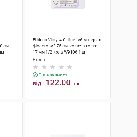
Ethicon Vicryl 4-0 Шовний матеріал
0 см,
фіолетовий 75 см, колюча голка
мм
17 мм 1/2 кола W9106 1 шт
Етікон
Є в наявності
122.00
від
грн
КУПИТИ