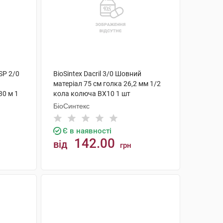
SP 2/0
BioSintex Dacril 3/0 Шовний
матеріал 75 см голка 26,2 мм 1/2
30 м 1
кола колюча ВХ10 1 шт
БіоСинтекс
Є в наявності
142.00
від
грн
КУПИТИ