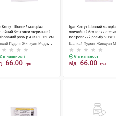
r Кетгут Шовний матеріал
Igar Кетгут Шовний матері
ичайний без голки стерильний
звичайний без голки стери
ірований розмір 4 USP 0 150 см
полірований розмір 5 USP1
шт
1 шт
нхай Пудонг Жинхуан Медікал
Шанхай Пудонг Жинхуан М
одактс
Продактс
Є в наявності
Є в наявності
66.00
66.00
д
від
грн
грн
КУПИТИ
КУПИТИ