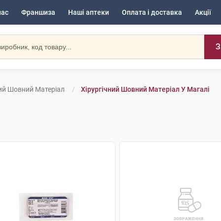
нас
Франшиза
Наші аптеки
Оплата і доставка
Акції
З
ний Шовний Матеріал
Хірургічний Шовний Матеріал У Магалі