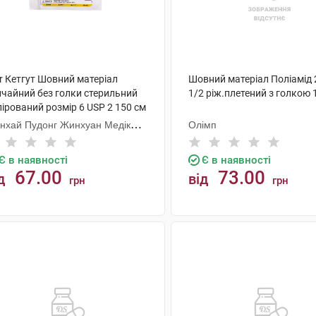
r Кетгут Шовний матеріал
Шовний матеріал Поліамід 
ичайний без голки стерильний
1/2 ріж.плетений з голкою 
ірований розмір 6 USP 2 150 см
шт
нхай Пудонг Жинхуан Медікал
Олімп
одактс
Є в наявності
Є в наявності
67.00
73.00
д
від
грн
грн
КУПИТИ
КУПИТИ