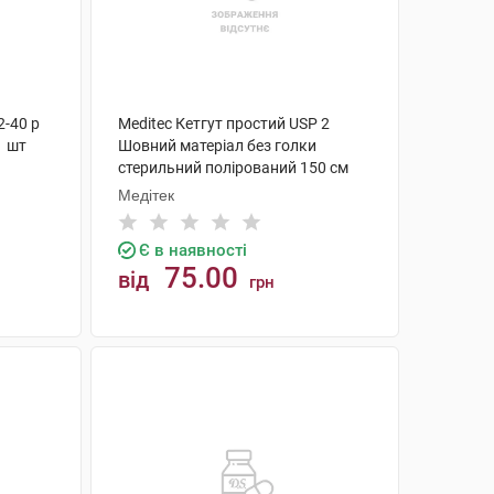
2-40 р
Meditec Кетгут простий USP 2
1 шт
Шовний матеріал без голки
стерильний полірований 150 см
KG-02186 1 шт
Медітек
Є в наявності
75.00
від
грн
КУПИТИ