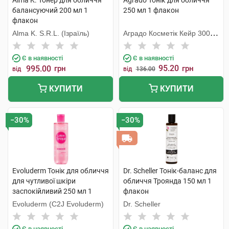
Alma K. Тонер для обличчя
Agrado Тонік для обличчя
балансуючий 200 мл 1
250 мл 1 флакон
флакон
Alma K. S.R.L. (Ізраїль)
Аградо Косметік Кейр 3000
С.Л.У.
Є в наявності
Є в наявності
95.20
995.00
грн
грн
від
від
136.00
КУПИТИ
КУПИТИ
−30%
−30%
Evoluderm Тонік для обличчя
Dr. Scheller Тонік-баланс для
для чутливої шкіри
обличчя Троянда 150 мл 1
заспокійливий 250 мл 1
флакон
флакон
Evoluderm (C2J Evoluderm)
Dr. Scheller
Є в наявності
Є в наявності