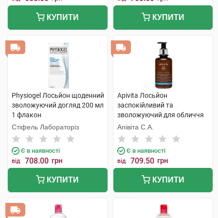
КУПИТИ
КУПИТИ
Physiogel Лосьйон щоденний
Apivita Лосьйон
зволожуючий догляд 200 мл
заспокійливий та
1 флакон
зволожуючий для обличчя
200 мл 1 флакон
Стіфель Лабораторіз
Апівіта С.А.
Є в наявності
Є в наявності
708.00
грн
709.50
грн
від
від
КУПИТИ
КУПИТИ