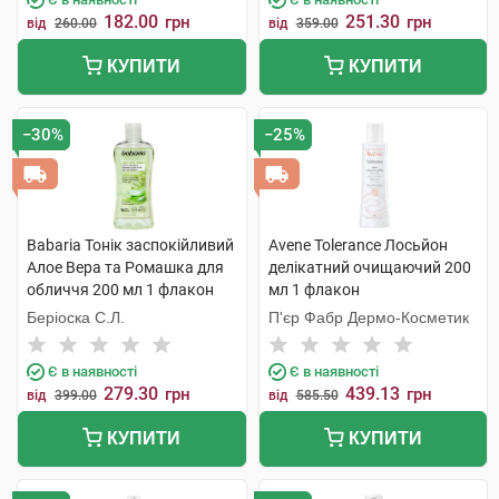
182.00
251.30
грн
грн
від
260.00
від
359.00
КУПИТИ
КУПИТИ
−30%
−25%
Babaria Тонік заспокійливий
Avene Tolerance Лосьйон
Алое Вера та Ромашка для
делікатний очищаючий 200
обличчя 200 мл 1 флакон
мл 1 флакон
Беріоска С.Л.
П'єр Фабр Дермо-Косметик
Є в наявності
Є в наявності
279.30
439.13
грн
грн
від
399.00
від
585.50
КУПИТИ
КУПИТИ