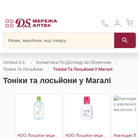
Аптека D.S.
Косметика По Догляду За Обличчям
Тоніки Та Лосьйони
Тоніки Та Лосьйони У Магалі
Тоніки та лосьйони у Магалі
H2O Лосьйон міцелярний для комбінованої та жирної шкіри
H2O Лосьйон міцелярний для чутливої шкіри