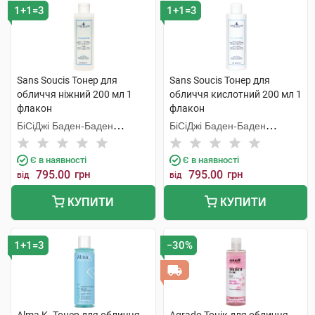
1+1=3
1+1=3
Sans Soucis Тонер для
Sans Soucis Тонер для
обличчя ніжний 200 мл 1
обличчя кислотний 200 мл 1
флакон
флакон
БіСіДжі Баден-Баден
БіСіДжі Баден-Баден
Косметікс Груп Гмбх
Косметікс Груп Гмбх
Є в наявності
Є в наявності
795.00
грн
795.00
грн
від
від
КУПИТИ
КУПИТИ
1+1=3
−30%