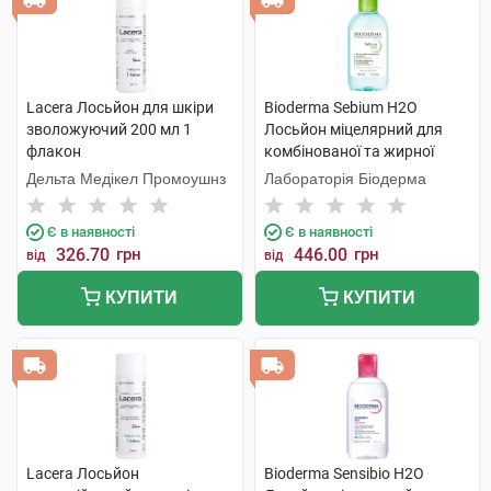
Lacera Лосьйон для шкіри
Bioderma Sebium H2O
зволожуючий 200 мл 1
Лосьйон міцелярний для
флакон
комбінованої та жирної
шкіри 250 мл 1 флакон
Дельта Медікел Промоушнз
Лабораторія Біодерма
Є в наявності
Є в наявності
326.70
грн
446.00
грн
від
від
КУПИТИ
КУПИТИ
Lacera Лосьйон
Bioderma Sensibio H2O