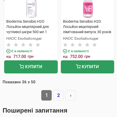
Bioderma Sensibio H2O
Bioderma Sensibio Н2О
Лосьйон міцелярний для
Лосьйон міцелярний
чутливої шкіри 500 мл 1
лімітований випуск 30 років
флакон
500 мл 1 флакон
НАОС Екобайолоджі
НАОС Екобайолоджі
Є в наявності
Є в наявності
717.00
грн
752.00
грн
від
від
КУПИТИ
КУПИТИ
Показано
36
з
50
1
2
›
Поширені запитання