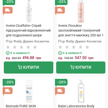
−25%
−25%
Avene Cicalfate+ Спрей
Avene Лосьйон
підсушуючий відновлюючий
заспокійливий тонізуючий
для подразненої шкіри
для зняття макіяжу 200 мл 1
схильної до мацерації 100 мл
флакон
П'єр Фабр Дермо-Косметик
П'єр Фабр Дермо-Косметик
1 флакон
Є в наявності
Є в наявності
496.88
547.50
грн
грн
від
662.50
від
730.00
КУПИТИ
КУПИТИ
−20%
−20%
Biotrade PURE SKIN
Babe Laboratorios Body