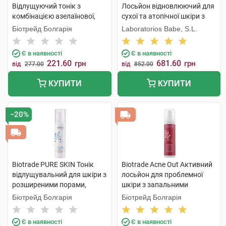
Відлущуючий тонік з
Лосьйон відновлюючий для
комбінацією азелаїнової,
сухої та атопічної шкіри з
гліколевої і саліцилової
10% сечовини 500 мл 1
Біотрейд Болгарія
Laboratorios Babe, S.L.
кислот 10 мл 1 флакон
флакон
Є в наявності
Є в наявності
221.60
681.60
грн
грн
від
277.00
від
852.00
КУПИТИ
КУПИТИ
−20%
Biotrade PURE SKIN Тонік
Biotrade Acne Out Активний
відлущувальний для шкіри з
лосьйон для проблемної
розширеними порами,
шкіри з запальними
нерівностями, постакне та
формами акне 10 мл 1
Біотрейд Болгарія
Біотрейд Болгарія
віковими змінами 60 мл 1
флакон
флакон
Є в наявності
Є в наявності