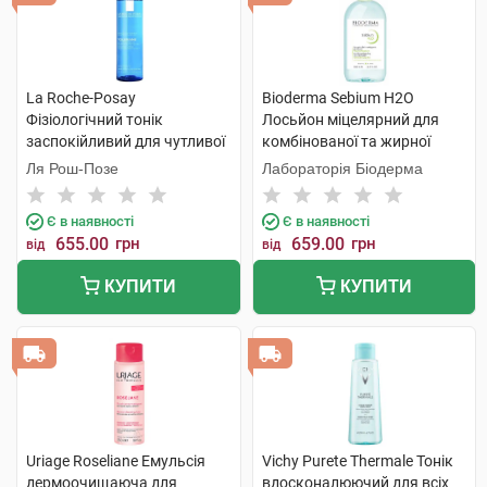
La Roche-Posay
Bioderma Sebium H2O
Фізіологічний тонік
Лосьйон міцелярний для
заспокійливий для чутливої
комбінованої та жирної
шкіри обличчя 200 мл 1
шкіри 500 мл 1 флакон
Ля Рош-Позе
Лабораторія Біодерма
флакон
Є в наявності
Є в наявності
655.00
грн
659.00
грн
від
від
КУПИТИ
КУПИТИ
Uriage Roseliane Емульсія
Vichy Purete Thermale Тонік
дермоочищаюча для
вдосконалюючий для всіх