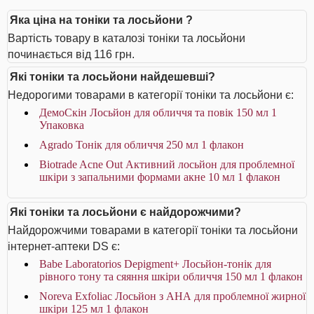
Яка ціна на тоніки та лосьйони ?
Вартість товару в каталозі тоніки та лосьйони
починається від 116 грн.
Які тоніки та лосьйони найдешевші?
Недорогими товарами в категорії тоніки та лосьйони є:
ДемоСкін Лосьйон для обличчя та повік 150 мл 1
Упаковка
Agrado Тонік для обличчя 250 мл 1 флакон
Biotrade Acne Out Активний лосьйон для проблемної
шкіри з запальними формами акне 10 мл 1 флакон
Які тоніки та лосьйони є найдорожчими?
Найдорожчими товарами в категорії тоніки та лосьйони
інтернет-аптеки DS є:
Babe Laboratorios Depigment+ Лосьйон-тонік для
рівного тону та сяяння шкіри обличчя 150 мл 1 флакон
Noreva Exfoliac Лосьйон з АНА для проблемної жирної
шкіри 125 мл 1 флакон