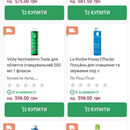
575.00
грн
581.50
грн
від
від
КУПИТИ
КУПИТИ
Vichy Normaderm Тонік для
La Roche-Posay Effaclar
обличчя очищувальний 200
Лосьйон для очищення та
мл 1 флакон
звуження пор з
відлущуючим ефектом 200
Косметік Актів
Ля Рош-Позе
мл 1 флакон
Інтернаціональ
Є в наявності
Є в наявності
596.00
грн
598.00
грн
від
від
КУПИТИ
КУПИТИ