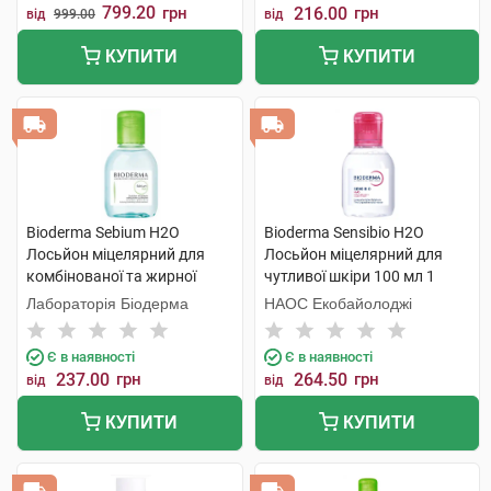
799.20
грн
216.00
грн
від
999.00
від
КУПИТИ
КУПИТИ
Bioderma Sebium H2O
Bioderma Sensibio H2O
Лосьйон міцелярний для
Лосьйон міцелярний для
комбінованої та жирної
чутливої шкіри 100 мл 1
шкіри 100 мл 1 флакон
флакон
Лабораторія Біодерма
НАОС Екобайолоджі
Є в наявності
Є в наявності
237.00
грн
264.50
грн
від
від
КУПИТИ
КУПИТИ