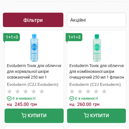
Фільтри
1+1=3
1+1=3
Evoluderm Тонік для обличчя
Evoluderm Тонік для обличчя
для нормальної шкіри
для комбінованої шкіри
освіжаючий 250 мл 1
очищуючий 250 мл 1 флакон
флакон
Evoluderm (C2J Evoluderm)
Evoluderm (C2J Evoluderm)
Є в наявності
Є в наявності
245.00
грн
260.00
грн
від
від
КУПИТИ
КУПИТИ