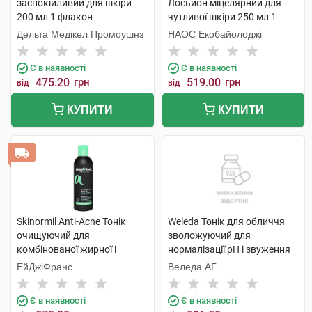
заспокійливий для шкіри
Лосьйон міцелярний для
200 мл 1 флакон
чутливої шкіри 250 мл 1
флакон
Дельта Медікел Промоушнз
НАОС Екобайолоджі
Є в наявності
Є в наявності
475.20
грн
519.00
грн
від
від
КУПИТИ
КУПИТИ
Skinormil Anti-Acne Тонік
Weleda Тонік для обличчя
очищуючий для
зволожуючий для
комбінованої жирної і
нормалізації pH і звуження
схильної до акне шкіри 200
пор з органічним
ЕйДжіФранс
Веледа АГ
мл 1 флакон
гамамелісом 150 мл 1
флакон
Є в наявності
Є в наявності