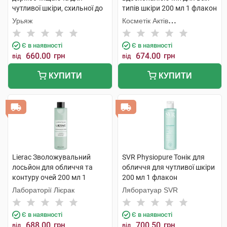
чутливої шкіри, схильної до
типів шкіри 200 мл 1 флакон
почервоніння 250 мл 1
Урьяж
Косметік Актів
флакон
Інтернаціональ
Є в наявності
Є в наявності
660.00
грн
674.00
грн
від
від
КУПИТИ
КУПИТИ
Lierac Зволожувальний
SVR Physiopure Тонік для
лосьйон для обличчя та
обличчя для чутливої шкіри
контуру очей 200 мл 1
200 мл 1 флакон
флакон
Лабораторії Лієрак
Ляборатуар SVR
Є в наявності
Є в наявності
688.00
грн
700.50
грн
від
від