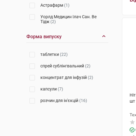
Астрафарм
(1)
Уорлд Медицин Ілач Сан. Ве
Тідж
(2)
Дослідний завод ГНЦЛС
(1)
Форма випуску
Фарма Старт
(1)
таблетки
(22)
Дексель
(2)
спрей сублінгвальний
(2)
Лабораторії Серв'є Індастрі
(1)
концентрат для інфузій
(2)
Мікрохім
(3)
капсули
(7)
Дарниця ФФ
(2)
Ніт
розчин для ін'єкцій
(16)
шт
Гріндекс
(4)
Інфузія
(2)
Те
Фармак
(4)