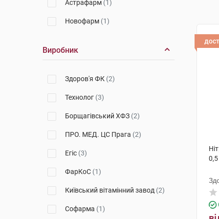
Астрафарм
(1)
Новофарм
(1)
дос
Виробник
Здоров'я ФК
(2)
Технолог
(3)
Борщагівський ХФЗ
(2)
ПРО. МЕД. ЦС Прага
(2)
Ніт
Егіс
(3)
0,5
ФарКоС
(1)
Зд
Київський вітамінний завод
(2)
Софарма
(1)
ві