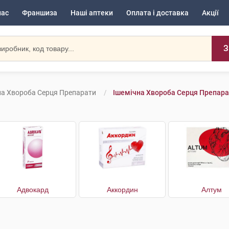
нас
Франшиза
Наші аптеки
Оплата і доставка
Акції
З
на Хвороба Серця Препарати
Ішемічна Хвороба Серця Препара
Адвокард
Аккордин
Алтум