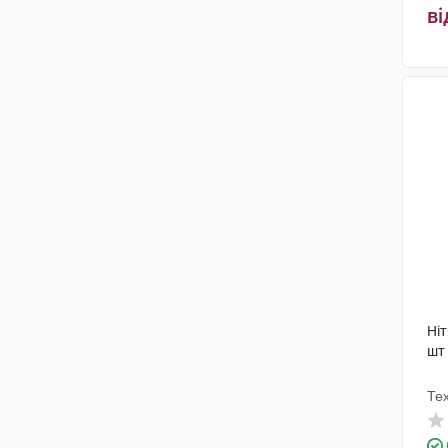
ві
Ніт
шт
Те