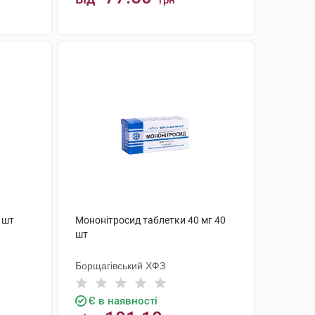
грн
КУПИТИ
 шт
Мононітросид таблетки 40 мг 40
шт
Борщагівський ХФЗ
Є в наявності