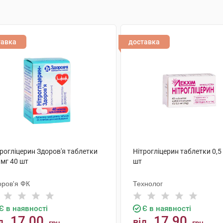
тавка
доставка
рогліцерин Здоров'я таблетки
Нітрогліцерин таблетки 0,5
 мг 40 шт
шт
оров'я ФК
Технолог
Є в наявності
Є в наявності
17.00
17.90
д
від