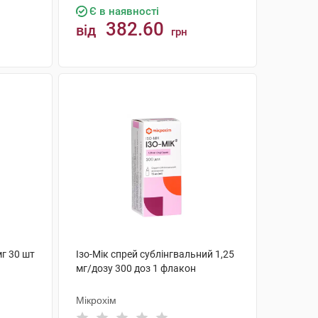
Є в наявності
382.60
від
грн
КУПИТИ
г 30 шт
Ізо-Мік спрей сублінгвальний 1,25
мг/дозу 300 доз 1 флакон
Мікрохім