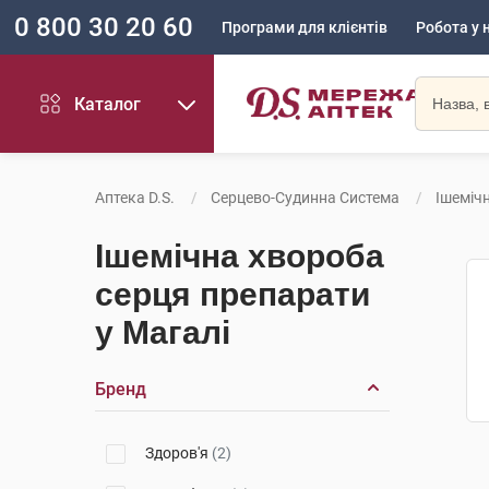
0 800 30 20 60
Програми для клієнтів
Робота у 
Каталог
Аптека D.S.
Серцево-Судинна Система
Ішеміч
Ішемічна хвороба
серця препарати
у Магалі
Бренд
Здоров'я
(2)