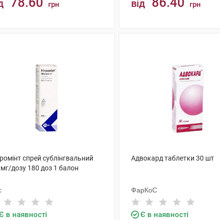
78.60
86.40
д
від
грн
грн
КУПИТИ
КУПИТИ
тромінт спрей сублінгвальний
Адвокард таблетки 30 шт
 мг/дозу 180 доз 1 балон
с
ФарКоС
Є в наявності
Є в наявності