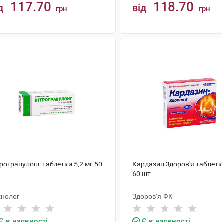
117.70
118.70
д
від
грн
грн
КУПИТИ
КУПИТИ
рогранулонг таблетки 5,2 мг 50
Кардазин Здоров'я таблетк
60 шт
хнолог
Здоров'я ФК
Є в наявності
Є в наявності