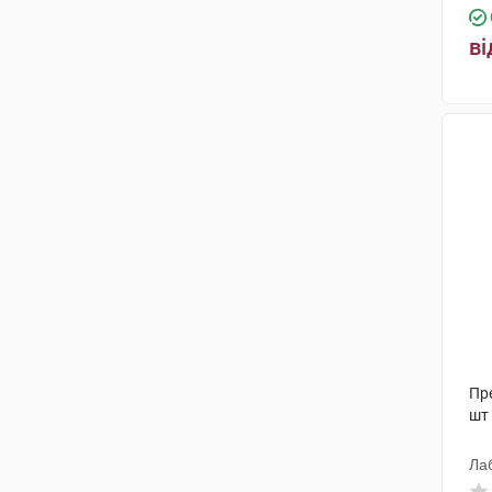
ві
Пр
шт
Лаб