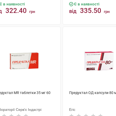
Є в наявності
Є в наявності
322.40
335.50
д
від
грн
грн
КУПИТИ
КУПИТИ
едуктал MR таблетки 35 мг 60
Предуктал ОД капсули 80 м
ораторії Серв'є Індастрі
Егіс