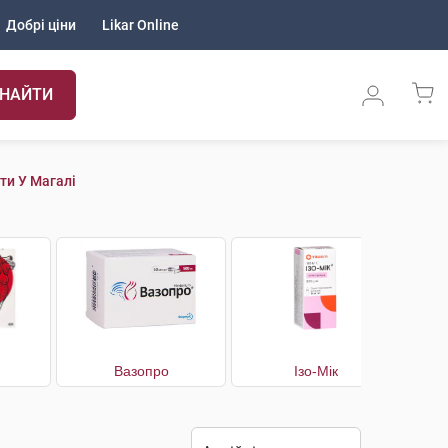
Добрі ціни
Likar Online
НАЙТИ
ти У Магалі
Вазопро
Ізо-Мік