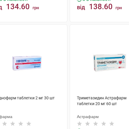
134.60
138.60
д
від
грн
грн
КУПИТИ
КУПИТИ
днофарм таблетки 2 мг 30 шт
Триметазидин Астрафарм
таблетки 20 мг 60 шт
фарма
Астрафарм