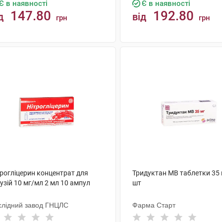
Є в наявності
Є в наявності
147.80
192.80
д
від
грн
грн
КУПИТИ
КУПИТИ
трогліцерин концентрат для
Тридуктан МВ таблетки 35 
узій 10 мг/мл 2 мл 10 ампул
шт
слідний завод ГНЦЛС
Фарма Старт