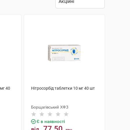
 мг 40
Нітросорбід таблетки 10 мг 40 шт
Борщагівський ХФЗ
Є в наявності
77.50
від