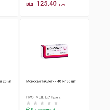
125.40
від
грн
КУПИТИ
и 20 мг
Моносан таблетки 40 мг 30 шт
ПРО. МЕД. ЦС Прага
Є в наявності