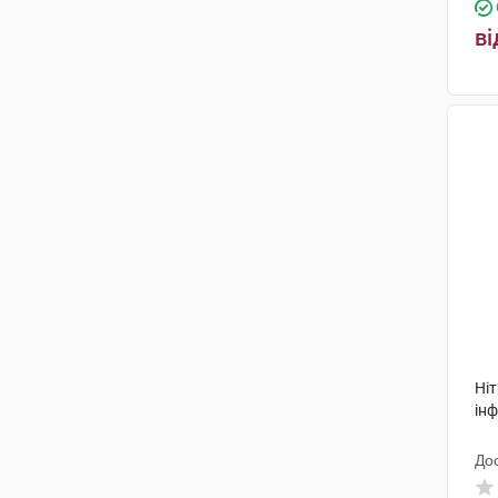
ві
Ні
інф
До