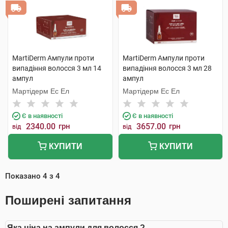
MartiDerm Ампули проти
MartiDerm Ампули проти
випадіння волосся 3 мл 14
випадіння волосся 3 мл 28
ампул
ампул
Мартідерм Ес Ел
Мартідерм Ес Ел
Є в наявності
Є в наявності
2340.00
грн
3657.00
грн
від
від
КУПИТИ
КУПИТИ
Показано
4
з
4
Поширені запитання
Яка ціна на ампули для волосся ?