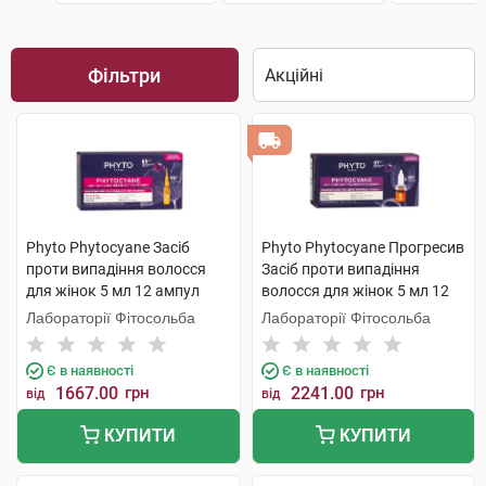
Фільтри
Phyto Phytocyane Засіб
Phyto Phytocyane Прогресив
проти випадіння волосся
Засіб проти випадіння
для жінок 5 мл 12 ампул
волосся для жінок 5 мл 12
ампул
Лабораторії Фітосольба
Лабораторії Фітосольба
Є в наявності
Є в наявності
1667.00
грн
2241.00
грн
від
від
КУПИТИ
КУПИТИ