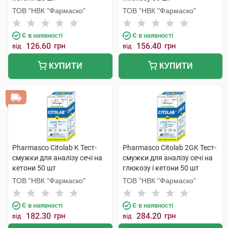
ТОВ "НВК "Фармаско"
ТОВ "НВК "Фармаско"
Є в наявності
Є в наявності
126.60
грн
156.40
грн
від
від
КУПИТИ
КУПИТИ
Pharmasco Citolab K Тест-
Pharmasco Citolab 2GK Тест-
смужки для аналізу сечі на
смужки для аналізу сечі на
кетони 50 шт
глюкозу і кетони 50 шт
ТОВ "НВК "Фармаско"
ТОВ "НВК "Фармаско"
Є в наявності
Є в наявності
182.30
грн
284.20
грн
від
від