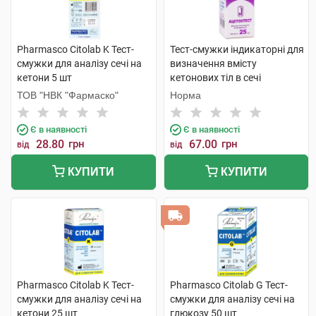
Pharmasco Citolab K Тест-
Тест-смужки індикаторні для
смужки для аналізу сечі на
визначення вмісту
кетони 5 шт
кетонових тіл в сечі
Ацетонтест 25 шт
ТОВ "НВК "Фармаско"
Норма
Є в наявності
Є в наявності
28.80
грн
67.00
грн
від
від
КУПИТИ
КУПИТИ
Pharmasco Citolab K Тест-
Pharmasco Citolab G Тест-
смужки для аналізу сечі на
смужки для аналізу сечі на
кетони 25 шт
глюкозу 50 шт