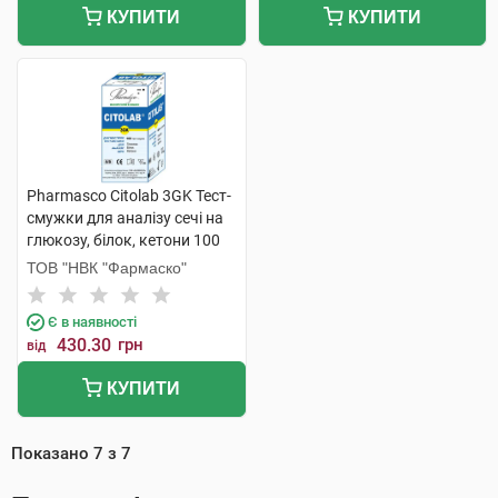
КУПИТИ
КУПИТИ
Pharmasco Citolab 3GK Тест-
смужки для аналізу сечі на
глюкозу, білок, кетони 100
шт
ТОВ "НВК "Фармаско"
Є в наявності
430.30
грн
від
КУПИТИ
Показано
7
з
7