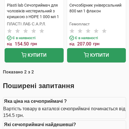
Plasti lab Сечоприймач для
Сечозбірник універсальний
чоловіків нестерильний з
800 мл 1 флакон
кришкою з HDPE 1 000 мл 1
шт
ПЛАСТІ ЛАБ С.А.Р.Л.
Гемопласт
Є в наявності
Є в наявності
154.50
грн
207.00
грн
від
від
КУПИТИ
КУПИТИ
Показано
2
з
2
Поширені запитання
Яка ціна на сечоприймачі ?
Вартість товару в каталозі сечоприймачі починається від
154.5 грн.
Які сечоприймачі найдешевші?