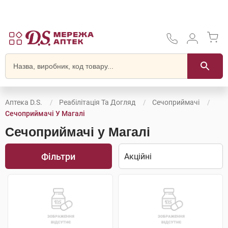
Аптека D.S.
Реабілітація Та Догляд
Сечоприймачі
Сечоприймачі У Магалі
Сечоприймачі у Магалі
Фільтри