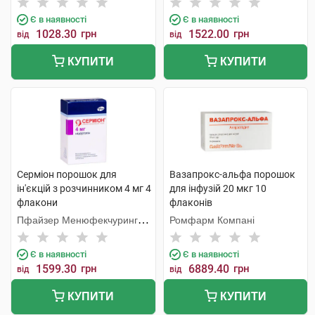
Є в наявності
Є в наявності
1028.30
грн
1522.00
грн
від
від
КУПИТИ
КУПИТИ
Серміон порошок для
Вазапрокс-альфа порошок
ін'єкцій з розчинником 4 мг 4
для інфузій 20 мкг 10
флакони
флаконів
Пфайзер Менюфекчуринг
Ромфарм Компані
Бельгія
Є в наявності
Є в наявності
1599.30
грн
6889.40
грн
від
від
КУПИТИ
КУПИТИ