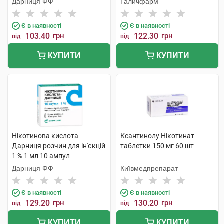
Дарниця ФФ
Галичфарм
Є в наявності
Є в наявності
103.40
грн
122.30
грн
від
від
КУПИТИ
КУПИТИ
Нікотинова кислота
Ксантинолу Нікотинат
Дарниця розчин для ін'єкцій
таблетки 150 мг 60 шт
1 % 1 мл 10 ампул
Дарниця ФФ
Київмедпрепарат
Є в наявності
Є в наявності
129.20
грн
130.20
грн
від
від
КУПИТИ
КУПИТИ