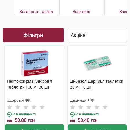
Вазапрокс-альфа
Вазитрен
Вазон
Фільтри
Пентоксифілін Здоров'я
Дибазол Дарниця таблетки
таблетки 100 мг 30 шт
20 мг 10 шт
Здоров'я ФК
Дарниця ФФ
Є в наявності
Є в наявності
50.80
грн
53.40
грн
від
від