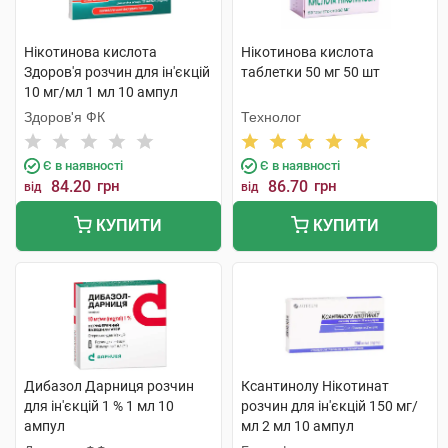
Нікотинова кислота
Нікотинова кислота
Здоров'я розчин для ін'єкцій
таблетки 50 мг 50 шт
10 мг/мл 1 мл 10 ампул
Здоров'я ФК
Технолог
Є в наявності
Є в наявності
84.20
грн
86.70
грн
від
від
КУПИТИ
КУПИТИ
Дибазол Дарниця розчин
Ксантинолу Нікотинат
для ін'єкцій 1 % 1 мл 10
розчин для ін'єкцій 150 мг/
ампул
мл 2 мл 10 ампул