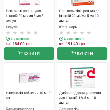
Пентоксін розчин для
Пентоксифілін розчин для
ін'єкцій 20 мг/мл 5 мл 5
ін'єкцій 20 мг/мл 5 мл 10
ампул
ампул
Інфузія
Юрія-Фарм
Є в наявності
Є в наявності
184.00
грн
191.40
грн
від
від
КУПИТИ
КУПИТИ
Ніцерголін таблетки 10 мг 30
Дибазол Дарниця розчин
шт
для ін'єкцій 1 % 5 мл 10
ампул
Київмедпрепарат
Дарниця ФФ