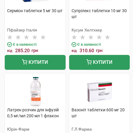
Серміон таблетки 5 мг 30 шт
Супрілекс таблетки 10 мг 30
шт
Пфайзер Італія
Кусум Хелтхкер
Є в наявності
Є в наявності
285.20
грн
310.60
грн
від
від
КУПИТИ
КУПИТИ
Латрен розчин для інфузій
Вазоніт таблетки 600 мг 20
0,5 мг/мл 200 мл 1 флакон
шт
Юрія-Фарм
Г.Л.Фарма