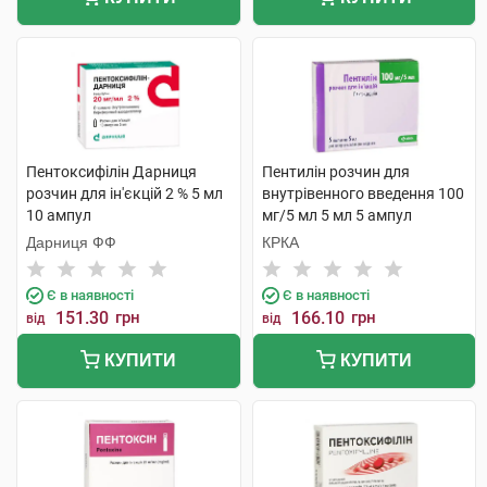
Пентоксифілін Дарниця
Пентилін розчин для
розчин для ін'єкцій 2 % 5 мл
внутрівенного введення 100
10 ампул
мг/5 мл 5 мл 5 ампул
Дарниця ФФ
КРКА
Є в наявності
Є в наявності
151.30
грн
166.10
грн
від
від
КУПИТИ
КУПИТИ