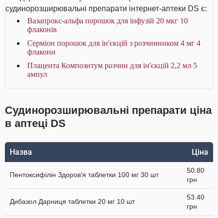
судинорозширювальні препарати інтернет-аптеки DS є:
Вазапрокс-альфа порошок для інфузій 20 мкг 10
флаконів
Серміон порошок для ін'єкцій з розчинником 4 мг 4
флакони
Плацента Композитум розчин для ін'єкцій 2,2 мл 5
ампул
Судинорозширювальні препарати ціна
в аптеці DS
Назва
Ціна
50.80
Пентоксифілін Здоров'я таблетки 100 мг 30 шт
грн
53.40
Дибазол Дарниця таблетки 20 мг 10 шт
грн