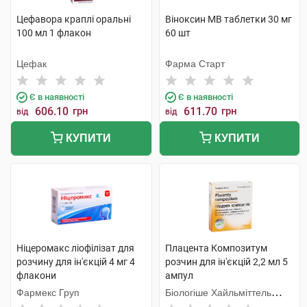
Цефавора краплі оральні
Віноксин МВ таблетки 30 мг
100 мл 1 флакон
60 шт
Цефак
Фарма Старт
Є в наявності
Є в наявності
606.10
грн
611.70
грн
від
від
КУПИТИ
КУПИТИ
Ніцеромакс ліофілізат для
Плацента Композитум
розчину для ін'єкцій 4 мг 4
розчин для ін'єкцій 2,2 мл 5
флакони
ампул
Фармекс Груп
Біологіше Хайльміттель
Хеель