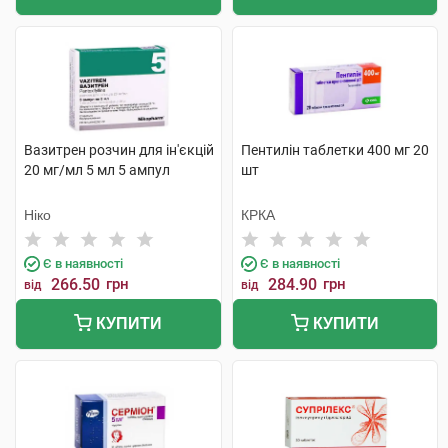
Вазитрен розчин для ін'єкцій
Пентилін таблетки 400 мг 20
20 мг/мл 5 мл 5 ампул
шт
Ніко
КРКА
Є в наявності
Є в наявності
266.50
грн
284.90
грн
від
від
КУПИТИ
КУПИТИ