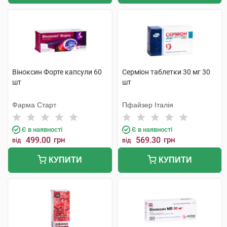
Віноксин Форте капсули 60
Серміон таблетки 30 мг 30
шт
шт
Фарма Старт
Пфайзер Італія
Є в наявності
Є в наявності
499.00
грн
569.30
грн
від
від
КУПИТИ
КУПИТИ