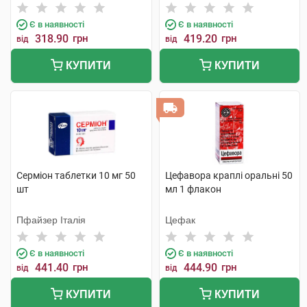
Є в наявності
Є в наявності
318.90
грн
419.20
грн
від
від
КУПИТИ
КУПИТИ
Серміон таблетки 10 мг 50
Цефавора краплі оральні 50
шт
мл 1 флакон
Пфайзер Італія
Цефак
Є в наявності
Є в наявності
441.40
грн
444.90
грн
від
від
КУПИТИ
КУПИТИ