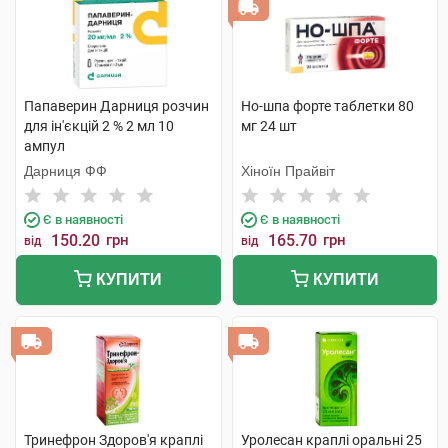
Папаверин Дарниця розчин
Но-шпа форте таблетки 80
для ін'єкцій 2 % 2 мл 10
мг 24 шт
ампул
Дарниця ФФ
Хіноїн Прайвіт
Є в наявності
Є в наявності
150.20
грн
165.70
грн
від
від
КУПИТИ
КУПИТИ
Тринефрон Здоров'я краплі
Уролесан краплі оральні 25