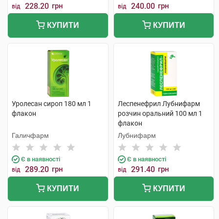
228.20
грн
240.00
грн
від
від
КУПИТИ
КУПИТИ
Уролесан сироп 180 мл 1
Леспенефрил Лубнифарм
флакон
розчин оральний 100 мл 1
флакон
Галичфарм
Лубнифарм
Є в наявності
Є в наявності
289.20
грн
291.40
грн
від
від
КУПИТИ
КУПИТИ