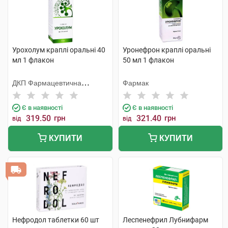
Урохолум краплі оральні 40
Уронефрон краплі оральні
мл 1 флакон
50 мл 1 флакон
ДКП Фармацевтична
Фармак
фабрика
Є в наявності
Є в наявності
319.50
грн
321.40
грн
від
від
КУПИТИ
КУПИТИ
Нефродол таблетки 60 шт
Леспенефрил Лубнифарм