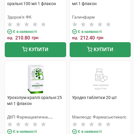
оральні 100 мл 1 флакон
мл 1 флакон
Здоров'я ФК
Галичфарм
Є в наявності
Є в наявності
210.80
грн
212.40
грн
від
від
КУПИТИ
КУПИТИ
Урохолум краплі оральні 25
Уродез таблетки 20 шт
мл 1 флакон
ДКП Фармацевтична
Маклеодс Фармасьютикалс
фабрика
Є в наявності
Є в наявності