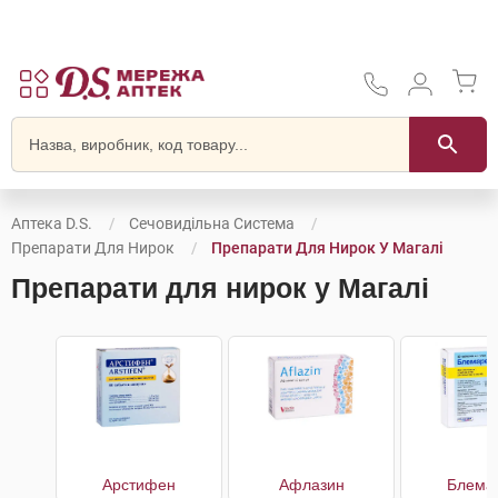
Аптека D.S.
Сечовидільна Система
Препарати Для Нирок
Препарати Для Нирок У Магалі
Препарати для нирок у Магалі
Арстифен
Афлазин
Блема