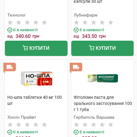
капсули 30 шт
Технолог
Лубнифарм
Є в наявності
Є в наявності
340.60
грн
343.50
грн
від
від
КУПИТИ
КУПИТИ
Но-шпа таблетки 40 мг 100
Фітолізин паста для
шт
орального застосування 100
г 1 туба
Хіноїн Прайвіт
Гербаполь Варшава
Є в наявності
Є в наявності