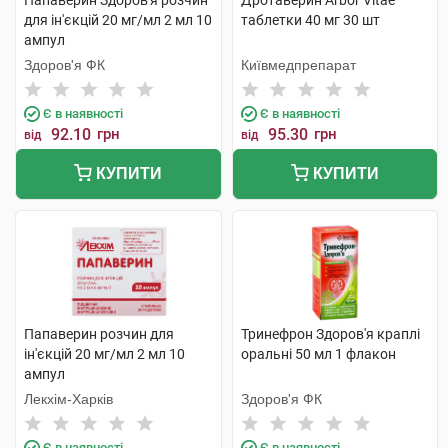
Папаверин Здоров'я розчин
Дротаверин Arbor Vitae
для ін'єкцій 20 мг/мл 2 мл 10
таблетки 40 мг 30 шт
ампул
Здоров'я ФК
Київмедпрепарат
Є в наявності
Є в наявності
92.10
грн
95.30
грн
від
від
КУПИТИ
КУПИТИ
Папаверин розчин для
Тринефрон Здоров'я краплі
ін'єкцій 20 мг/мл 2 мл 10
оральні 50 мл 1 флакон
ампул
Лекхім-Харків
Здоров'я ФК
Є в наявності
Є в наявності