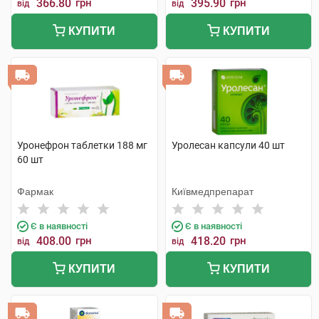
366.80
грн
395.90
грн
від
від
КУПИТИ
КУПИТИ
Уронефрон таблетки 188 мг
Уролесан капсули 40 шт
60 шт
Фармак
Київмедпрепарат
Є в наявності
Є в наявності
408.00
грн
418.20
грн
від
від
КУПИТИ
КУПИТИ