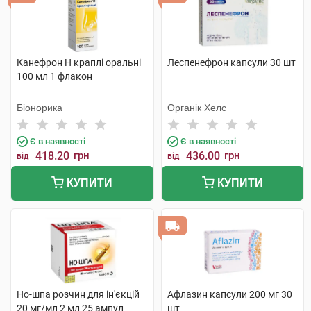
Канефрон H краплі оральні
Леспенефрон капсули 30 шт
100 мл 1 флакон
Біонорика
Органік Хелс
Є в наявності
Є в наявності
418.20
грн
436.00
грн
від
від
КУПИТИ
КУПИТИ
Но-шпа розчин для ін'єкцій
Афлазин капсули 200 мг 30
20 мг/мл 2 мл 25 ампул
шт