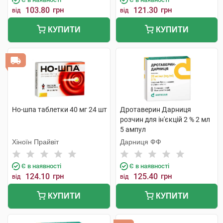
103.80
грн
121.30
грн
від
від
КУПИТИ
КУПИТИ
Но-шпа таблетки 40 мг 24 шт
Дротаверин Дарниця
розчин для ін'єкцій 2 % 2 мл
5 ампул
Хіноїн Прайвіт
Дарниця ФФ
Є в наявності
Є в наявності
124.10
грн
125.40
грн
від
від
КУПИТИ
КУПИТИ