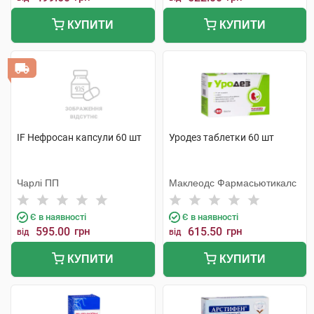
КУПИТИ
КУПИТИ
IF Нефросан капсули 60 шт
Уродез таблетки 60 шт
Чарлі ПП
Маклеодс Фармасьютикалс
Є в наявності
Є в наявності
595.00
грн
615.50
грн
від
від
КУПИТИ
КУПИТИ