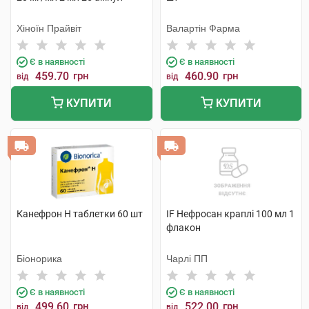
Хіноїн Прайвіт
Валартін Фарма
Є в наявності
Є в наявності
459.70
грн
460.90
грн
від
від
КУПИТИ
КУПИТИ
Канефрон H таблетки 60 шт
IF Нефросан краплі 100 мл 1
флакон
Біонорика
Чарлі ПП
Є в наявності
Є в наявності
499.60
грн
522.00
грн
від
від