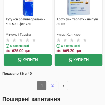
Тутукон розчин оральний
Арстифен таблетки шипучі
600 мл 1 флакон
80 шт
Мігуель і Гарріга
Кусум Хелтхкер
Є в наявності
Є в наявності
625.00
грн
669.20
грн
від
від
КУПИТИ
КУПИТИ
Показано
36
з
40
1
2
›
Поширені запитання