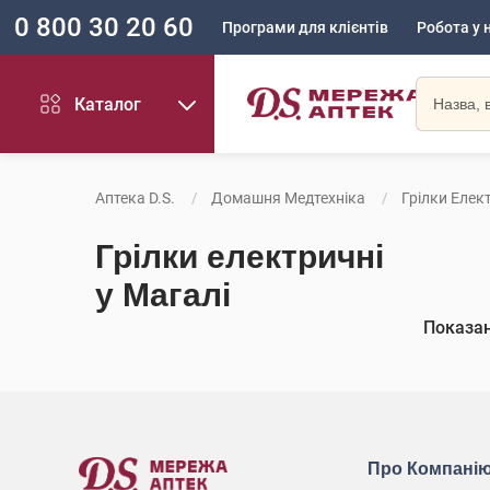
0 800 30 20 60
Програми для клієнтів
Робота у 
Каталог
Аптека D.S.
Домашня Медтехніка
Грілки Елек
Грілки електричні
у Магалі
Показа
Про Компані