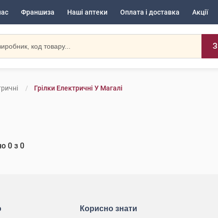
нас
Франшиза
Наші аптеки
Оплата і доставка
Акції
З
тричні
Грілки Електричні У Магалі
но
0
з
0
ю
Корисно знати