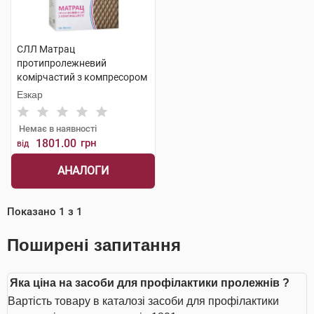
СЛЛ Матрац
протипролежневий
комірчастий з компресором
1 шт
Езкар
Немає в наявності
1801.00
грн
від
АНАЛОГИ
Показано
1
з
1
Поширені запитання
Яка ціна на засоби для профілактики пролежнів ?
Вартість товару в каталозі засоби для профілактики