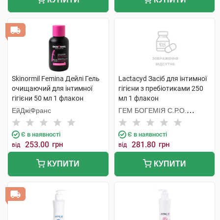
Skinormil Femina Дейлі Гель
Lactacyd Засіб для інтимної
очищаючий для інтимної
гігієни з пребіотиками 250
гігієни 50 мл 1 флакон
мл 1 флакон
ЕйДжіФранс
ГЕМ БОГЕМІЯ С.Р.О.
ЧЕСЬКА РЕСПУБЛІКА
Є в наявності
Є в наявності
253.00
грн
281.80
грн
від
від
КУПИТИ
КУПИТИ