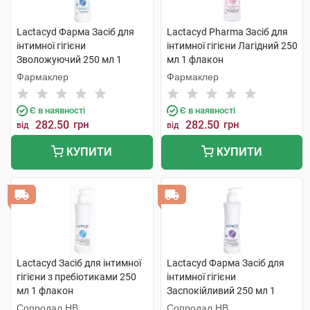
Lactacyd Фарма Засіб для
Lactacyd Pharma Засіб для
інтимної гігієни
інтимної гігієни Лагідний 250
Зволожуючий 250 мл 1
мл 1 флакон
флакон
Фармаклер
Фармаклер
Є в наявності
Є в наявності
282.50
грн
282.50
грн
від
від
КУПИТИ
КУПИТИ
Lactacyd Засіб для інтимної
Lactacyd Фарма Засіб для
гігієни з пребіотиками 250
інтимної гігієни
мл 1 флакон
Заспокійливий 250 мл 1
флакон
Сопродал НВ
Сопродал НВ