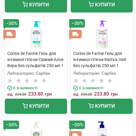
КУПИТИ
КУПИТИ
−30%
−30%
Corine de Farme Гель для
Corine de Farme Гель для
інтимної гігієни Свіжий Алое
інтимної гігієни Квітка лілії
Вера без сульфатів 250 мл 1
без сульфатів 250 мл 1
флакон
флакон
Лабораторіес Сарбек
Лабораторіес Сарбек
Є в наявності
Є в наявності
233.80
233.80
грн
грн
від
334.00
від
334.00
КУПИТИ
КУПИТИ
−30%
−30%