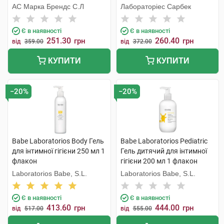
флакон
АС Марка Брендс С.Л
Лабораторіес Сарбек
Є в наявності
Є в наявності
251.30
260.40
грн
грн
від
359.00
від
372.00
КУПИТИ
КУПИТИ
−20%
−20%
Babe Laboratorios Body Гель
Babe Laboratorios Pediatric
для інтимної гігієни 250 мл 1
Гель дитячий для інтимної
флакон
гігієни 200 мл 1 флакон
Laboratorios Babe, S.L.
Laboratorios Babe, S.L.
Є в наявності
Є в наявності
413.60
444.00
грн
грн
від
517.00
від
555.00