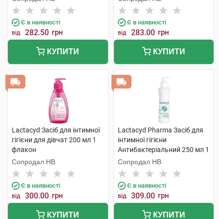
Є в наявності
Є в наявності
282.50
грн
283.00
грн
від
від
КУПИТИ
КУПИТИ
Lactacyd Засіб для інтимної
Lactacyd Pharma Засіб для
гігієни для дівчат 200 мл 1
інтимної гігієни
флакон
Антибактеріальний 250 мл 1
флакон
Сопродал НВ
Сопродал НВ
Є в наявності
Є в наявності
300.00
грн
309.00
грн
від
від
КУПИТИ
КУПИТИ