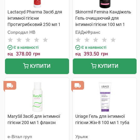
Lactacyd Pharma Засіб для
Skinormil Femina Кандіжель
інтимної гігієни
Гель очищаючий для
Протигрибковий 250 мл 1
інтимної гігієни 100 мл 1
флакон
флакон
Сопродал НВ
ЕйДжіФранс
Є в наявності
Є в наявності
378.00
грн
393.50
грн
від
від
КУПИТИ
КУПИТИ
MarySil Засіб для інтимної
Uriage Гель для інтимної
гігієни 200 мл 1 флакон
гігієни Жін-8 100 мл 1 туба
е-Вітал груп
Урьяж