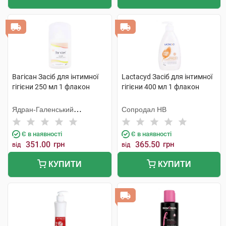
Вагісан Засіб для інтимної
Lactacyd Засіб для інтимної
гігієни 250 мл 1 флакон
гігієни 400 мл 1 флакон
Ядран-Галенський
Сопродал НВ
Лабораторій
Є в наявності
Є в наявності
351.00
грн
365.50
грн
від
від
КУПИТИ
КУПИТИ