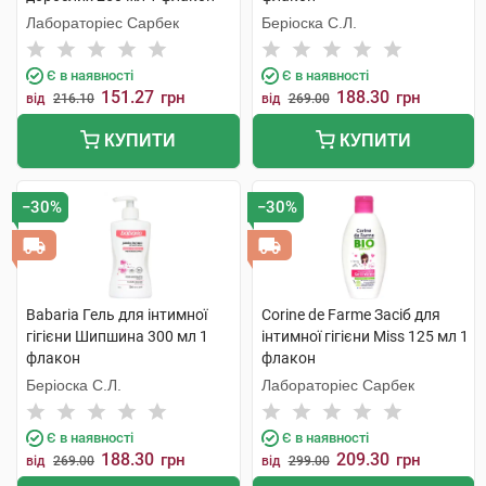
Лабораторіес Сарбек
Беріоска С.Л.
Є в наявності
Є в наявності
151.27
188.30
грн
грн
від
216.10
від
269.00
КУПИТИ
КУПИТИ
−30%
−30%
Babaria Гель для інтимної
Corine de Farme Засіб для
гігієни Шипшина 300 мл 1
інтимної гігієни Miss 125 мл 1
флакон
флакон
Беріоска С.Л.
Лабораторіес Сарбек
Є в наявності
Є в наявності
188.30
209.30
грн
грн
від
269.00
від
299.00