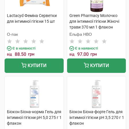
Lactacyd Феміна Серветки
Green Pharmacy Молочко
для інтимної гігієни 15 шт
для інтимної гігієни Жіночі
трави 370 мл 1 флакон
О-пак
Ельфа НВО
Є в наявності
Є в наявності
88.50
грн
97.00
грн
від
від
КУПИТИ
КУПИТИ
Біокон Бiона-норма Гель для
Біокон Бiона-форте Гель для
інтимної гігієни рН 5,0 275 г 1
інтимної гігієни рН 3,5 270 г 1
флакон
флакон