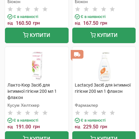
Біокон
Біокон
Є в наявності
Є в наявності
160.50
грн
167.50
грн
від
від
КУПИТИ
КУПИТИ
Лакто-Кюр Засіб для
Lactacyd Засіб для інтимної
інтимної гігієни 200 мл 1
гігієни 200 мл 1 флакон
флакон
Кусум Хелтхкер
Фармаклер
Є в наявності
Є в наявності
191.00
грн
229.50
грн
від
від
КУПИТИ
КУПИТИ