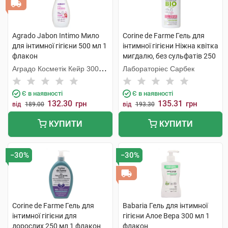
Agrado Jabon Intimo Мило
Corine de Farme Гель для
для інтимної гігієни 500 мл 1
інтимної гігієни Ніжна квітка
флакон
мигдалю, без сульфатів 250
мл 1 флакон
Аградо Косметік Кейр 3000
Лабораторіес Сарбек
С.Л.У.
Є в наявності
Є в наявності
132.30
135.31
грн
грн
від
189.00
від
193.30
КУПИТИ
КУПИТИ
−30%
−30%
Corine de Farme Гель для
Babaria Гель для інтимної
інтимної гігієни для
гігієни Алое Вера 300 мл 1
дорослих 250 мл 1 флакон
флакон