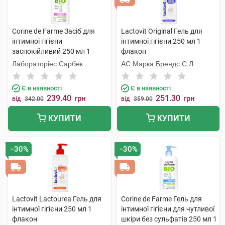
Corine de Farme Засіб для
Lactovit Original Гель для
інтимної гігієни
інтимної гігієни 250 мл 1
заспокійливий 250 мл 1
флакон
флакон
Лабораторіес Сарбек
АС Марка Брендс С.Л
Є в наявності
Є в наявності
239.40
251.30
грн
грн
від
342.00
від
359.00
КУПИТИ
КУПИТИ
−30%
−30%
Lactovit Lactourea Гель для
Corine de Farme Гель для
інтимної гігієни 250 мл 1
інтимної гігієни для чутливої
флакон
шкіри без сульфатів 250 мл 1