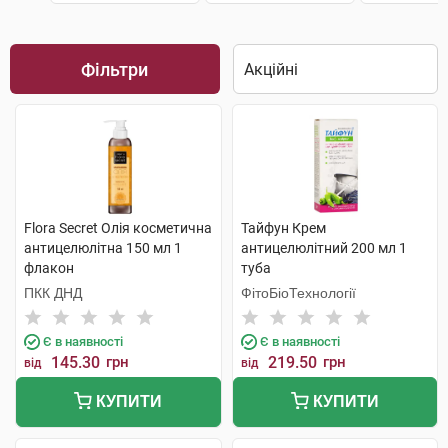
Фільтри
Flora Secret Олія косметична
Тайфун Крем
антицелюлітна 150 мл 1
антицелюлітний 200 мл 1
флакон
туба
ПКК ДНД
ФітоБіоТехнології
Є в наявності
Є в наявності
145.30
грн
219.50
грн
від
від
КУПИТИ
КУПИТИ