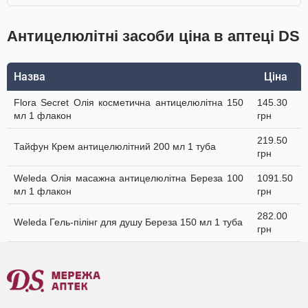
Антицелюлітні засоби ціна в аптеці DS
Назва
Ціна
Flora Secret Олія косметична антицелюлітна 150
145.30
мл 1 флакон
грн
219.50
Тайфун Крем антицелюлітний 200 мл 1 туба
грн
Weleda Олія масажна антицелюлітна Береза 100
1091.50
мл 1 флакон
грн
282.00
Weleda Гель-пілінг для душу Береза 150 мл 1 туба
грн