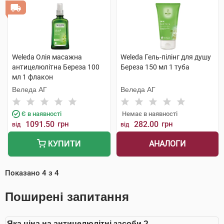
Weleda Олія масажна
Weleda Гель-пілінг для душу
антицелюлітна Береза 100
Береза 150 мл 1 туба
мл 1 флакон
Веледа АГ
Веледа АГ
Є в наявності
Немає в наявності
1091.50
грн
282.00
грн
від
від
АНАЛОГИ
КУПИТИ
Показано
4
з
4
Поширені запитання
Яка ціна на антицелюлітні засоби ?