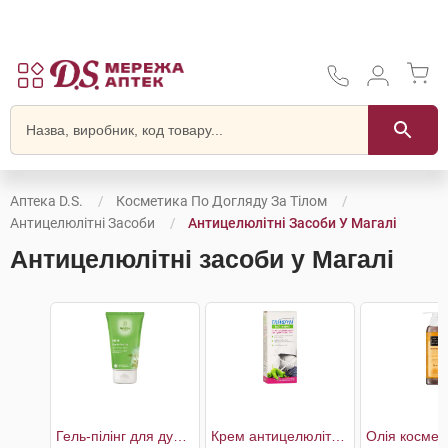
Аптека D.S.
Косметика По Догляду За Тілом
Антицелюлітні Засоби
Антицелюлітні Засоби У Магалі
Антицелюлітні засоби у Магалі
Гель-пілінг для душу Береза
Крем антицелюлітний