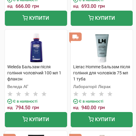
666.00
грн
693.00
грн
від
від
КУПИТИ
КУПИТИ
Weleda Бальзам після
Lierac Homme Бальзам після
гоління чоловічий 100 мл 1
гоління для чоловіків 75 мл
флакон
1 туба
Веледа АГ
Лабораторії Лієрак
Є в наявності
Є в наявності
794.50
грн
940.00
грн
від
від
КУПИТИ
КУПИТИ