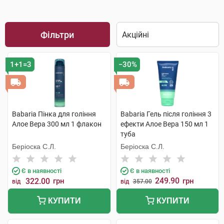
Фільтри
1+1=3
−30%
Babaria Пінка для гоління
Babaria Гель після гоління 3
Алое Вера 300 мл 1 флакон
ефекти Алое Вера 150 мл 1
туба
Беріоска С.Л.
Беріоска С.Л.
Є в наявності
Є в наявності
249.90
322.00
грн
грн
від
від
357.00
КУПИТИ
КУПИТИ