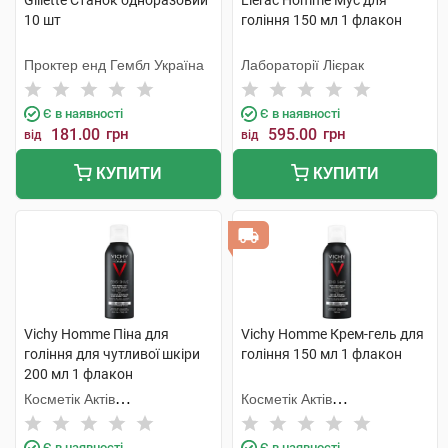
Gillette Станок одноразовий
Lierac Homme Мус для
10 шт
гоління 150 мл 1 флакон
Проктер енд Гембл Україна
Лабораторії Лієрак
Є в наявності
Є в наявності
181.00
грн
595.00
грн
від
від
КУПИТИ
КУПИТИ
Vichy Homme Піна для
Vichy Homme Крем-гель для
гоління для чутливої шкіри
гоління 150 мл 1 флакон
200 мл 1 флакон
Косметік Актів
Косметік Актів
Інтернаціональ
Інтернаціональ
Є в наявності
Є в наявності