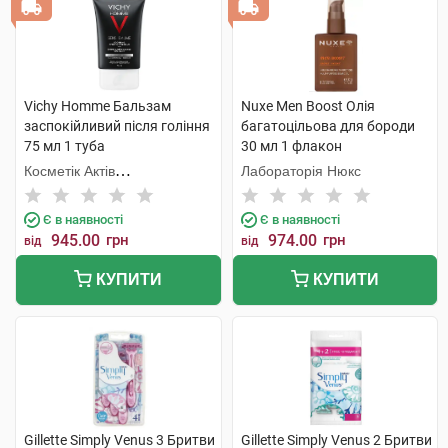
Vichy Homme Бальзам
Nuxe Men Boost Олія
заспокійливий після гоління
багатоцільова для бороди
75 мл 1 туба
30 мл 1 флакон
Косметік Актів
Лабораторія Нюкс
Інтернаціональ
Є в наявності
Є в наявності
945.00
грн
974.00
грн
від
від
КУПИТИ
КУПИТИ
Gillette Simply Venus 3 Бритви
Gillette Simply Venus 2 Бритви