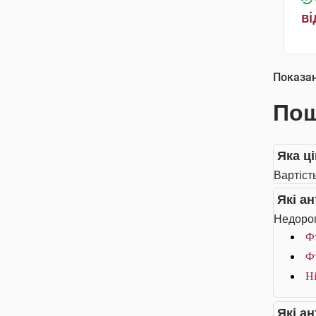
ві
Показа
Пош
Яка ці
Вартість
Які а
Недорог
Фт
Фт
Ні
Які а