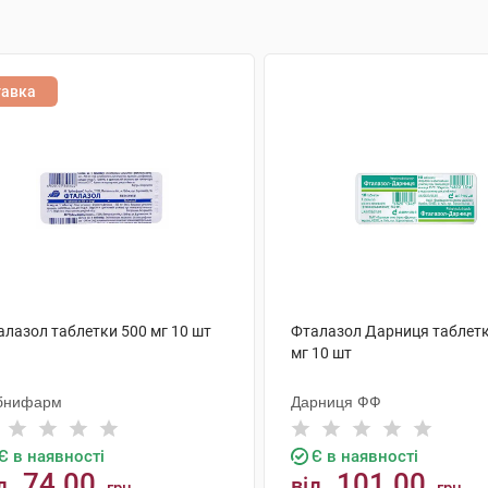
тавка
алазол таблетки 500 мг 10 шт
Фталазол Дарниця таблетк
мг 10 шт
бнифарм
Дарниця ФФ
Є в наявності
Є в наявності
74.00
101.00
д
від