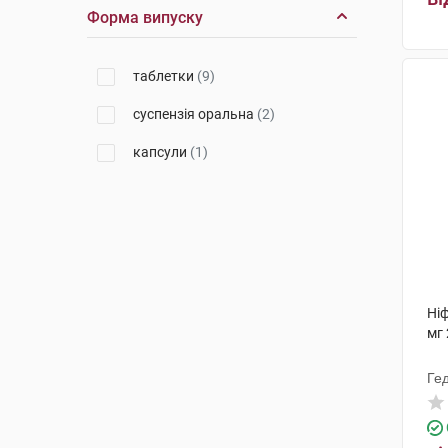
Форма випуску
таблетки
(9)
суспензія оральна
(2)
капсули
(1)
Ні
мг 
Ге