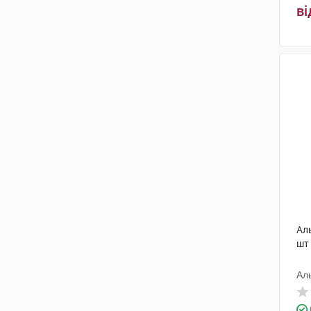
ві
Ал
шт
Ал