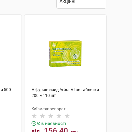
и 500
Ніфуроксазид Arbor Vitae таблетки
200 мг 10 шт
Київмедпрепарат
Є в наявності
156.40
від