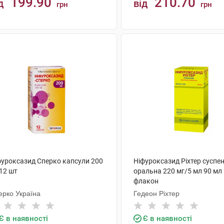
199.90
210.70
д
від
грн
грн
КУПИТИ
КУПИТИ
фуроксазид Сперко капсули 200
Ніфуроксазид Ріхтер суспен
12 шт
оральна 220 мг/5 мл 90 мл
флакон
ерко Україна
Гедеон Ріхтер
Є в наявності
Є в наявності