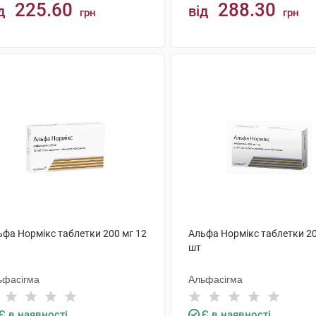
225.60
288.30
д
від
грн
грн
КУПИТИ
КУПИТИ
ьфа Нормікс таблетки 200 мг 12
Альфа Нормікс таблетки 20
шт
ьфасігма
Альфасігма
Є в наявності
Є в наявності