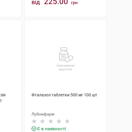
225.00
від
грн
КУПИТИ
зія
Фталазол таблетки 500 мг 100 шт
 1
Лубнифарм
Є в наявності