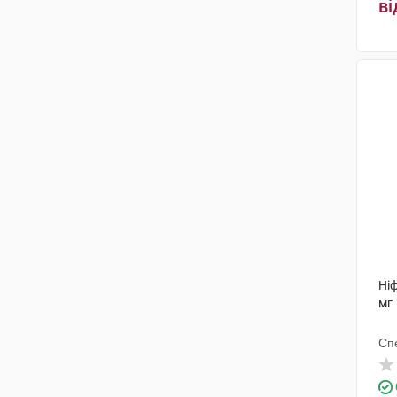
ві
Ні
мг 
Сп