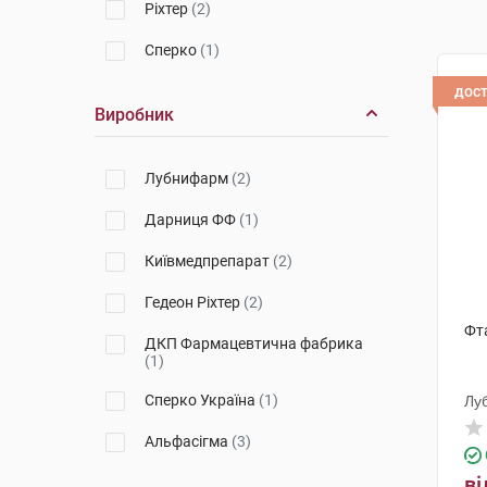
Ріхтер
(2)
Сперко
(1)
дос
Виробник
Лубнифарм
(2)
Дарниця ФФ
(1)
Київмедпрепарат
(2)
Гедеон Ріхтер
(2)
Фт
ДКП Фармацевтична фабрика
(1)
Сперко Україна
(1)
Лу
Альфасігма
(3)
ві