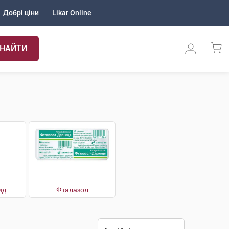
Добрі ціни
Likar Online
НАЙТИ
ид
Фталазол