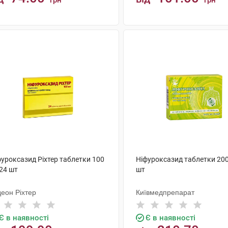
грн
грн
КУПИТИ
КУПИТИ
фуроксазид Ріхтер таблетки 100
Ніфуроксазид таблетки 200
24 шт
шт
деон Ріхтер
Київмедпрепарат
Є в наявності
Є в наявності