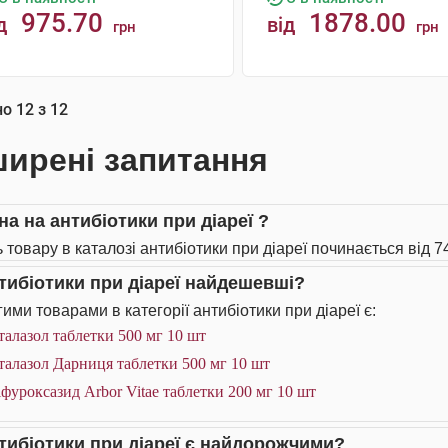
975.70
1878.00
д
від
грн
грн
КУПИТИ
КУПИТИ
но
12
з
12
ирені запитання
на на антибіотики при діареї ?
 товару в каталозі антибіотики при діареї починається від 74
нтибіотики при діареї найдешевші?
ими товарами в категорії антибіотики при діареї є:
алазол таблетки 500 мг 10 шт
алазол Дарниця таблетки 500 мг 10 шт
фуроксазид Arbor Vitae таблетки 200 мг 10 шт
нтибіотики при діареї є найдорожчими?