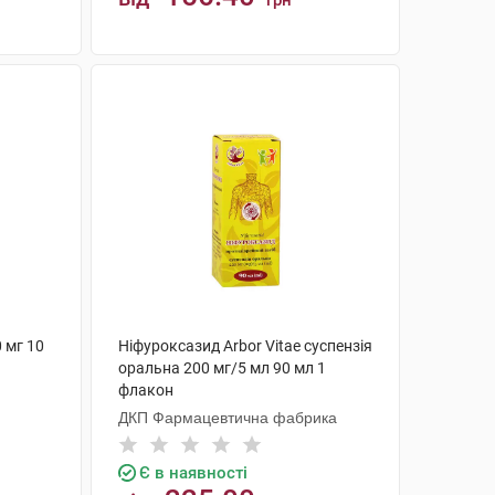
грн
КУПИТИ
 мг 10
Ніфуроксазид Arbor Vitae суспензія
оральна 200 мг/5 мл 90 мл 1
флакон
ДКП Фармацевтична фабрика
Є в наявності