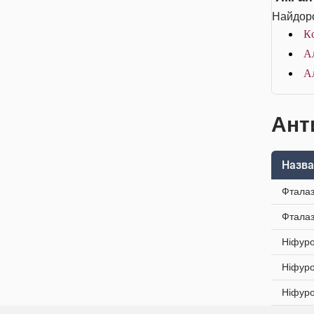
Найдоро
Кс
Ал
Ал
Анти
Назва
Фталаз
Фталаз
Ніфуро
Ніфуро
Ніфуро