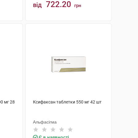
722.20
від
грн
КУПИТИ
0 мг 28
Ксифаксан таблетки 550 мг 42 шт
Альфасігма
Є в наявності