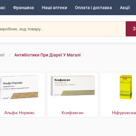
нас
Франшиза
Наші аптеки
Оплата і доставка
Акції
З
еї
Антибіотики При Діареї У Магалі
Альфа Нормікс
Ксифаксан
Ніфуроксаз