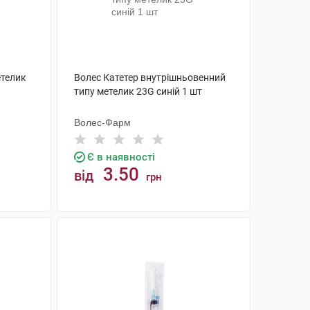
етелик
Волес Катетер внутрішньовенний
типу метелик 23G синій 1 шт
Волес-Фарм
Є в наявності
3.50
від
грн
КУПИТИ