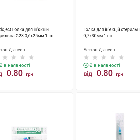
oject Голка для ін'єкцій
Голка для ін'єкцій стериль
ерильна G23 0,6х25мм 1 шт
0,7х30мм 1 шт
тон Дікінсон
Бектон Дікінсон
Є в наявності
Є в наявності
0.80
0.80
д
від
грн
грн
КУПИТИ
КУПИТИ