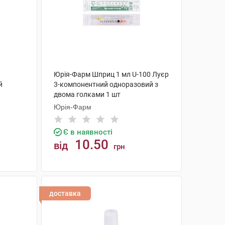
Юрія-Фарм Шприц 1 мл U-100 Луєр
й
3-компонентний одноразовий з
двома голками 1 шт
Юрія-Фарм
Є в наявності
10.50
від
грн
КУПИТИ
доставка