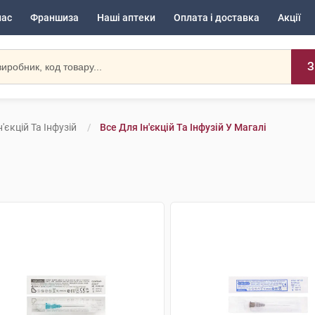
нас
Франшиза
Наші аптеки
Оплата і доставка
Акції
З
н'єкцій Та Інфузій
Все Для Ін'єкцій Та Інфузій У Магалі