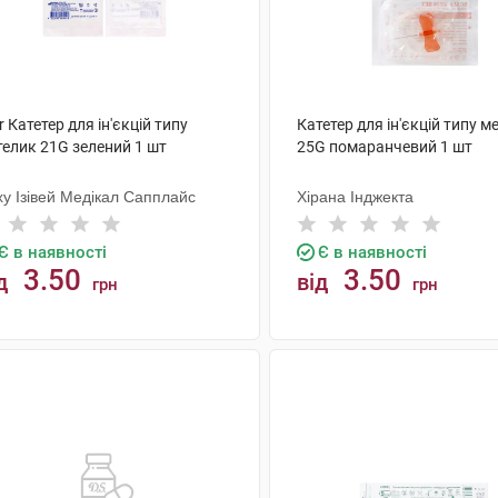
r Катетер для ін'єкцій типу
Катетер для ін'єкцій типу м
телик 21G зелений 1 шт
25G помаранчевий 1 шт
ху Ізівей Медікал Сапплайс
Хірана Інджекта
Є в наявності
Є в наявності
3.50
3.50
д
від
грн
грн
КУПИТИ
КУПИТИ