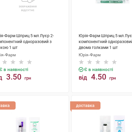
ія-Фарм Шприц 5 мл Луєр 2-
Юрія-Фарм Шприц 5 мл Лує
мпонентний одноразовий з
компонентний одноразовий
лкою 1 шт
двома голками 1 шт
ія-Фарм
Юрія-Фарм
Є в наявності
Є в наявності
3.50
4.50
д
від
грн
грн
КУПИТИ
КУПИТИ
тавка
доставка