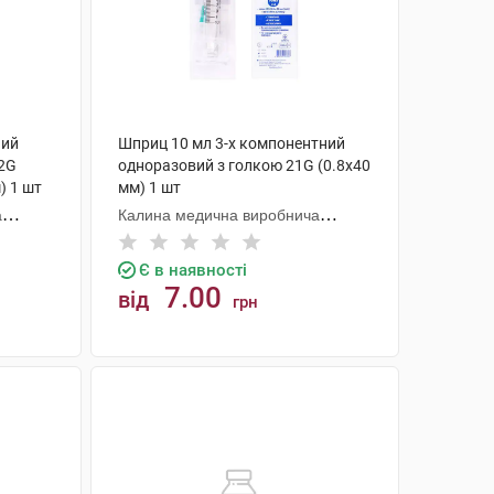
ний
Шприц 10 мл 3-х компонентний
22G
одноразовий з голкою 21G (0.8х40
) 1 шт
мм) 1 шт
а
Калина медична виробнича
компанія
Є в наявності
7.00
від
грн
КУПИТИ