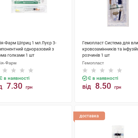
ія-Фарм Шприц 1 мл Луєр 3-
Гемопласт Система для вл
мпонентний одноразовий з
кровозамінників та інфузій
ома голками 1 шт
розчинів 1 шт
ія-Фарм
Гемопласт
Є в наявності
Є в наявності
7.30
8.50
д
від
грн
грн
КУПИТИ
КУПИТИ
доставка