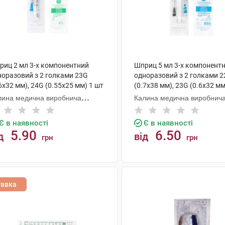
риц 2 мл 3-х компонентний
Шприц 5 мл 3-х компонент
норазовий з 2 голками 23G
одноразовий з 2 голками 
6х32 мм), 24G (0.55х25 мм) 1 шт
(0.7х38 мм), 23G (0.6х32 мм
лина медична виробнича
Калина медична виробнич
мпанія
компанія
Є в наявності
Є в наявності
5.90
6.50
д
від
грн
грн
КУПИТИ
КУПИТИ
тавка