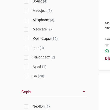
Волес
(4)
Medoject
(1)
Alexpharm
(3)
Med
ст
Medicare
(2)
Юрія-Фарм
(15)
Бек
Igar
(3)
ві
Гемопласт
(2)
Ayset
(1)
BD
(20)
Embecta
(1)
Серія
Medplast
(3)
Balton
(3)
Neoflon
(1)