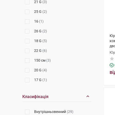
21 G
(3)
25 G
(2)
16
(1)
26 G
(2)
Юр
18 G
(5)
ко
дв
22 G
(6)
Юр
150 см
(3)
20 G
(4)
ві
17 G
(1)
24 G
(3)
Класифікація
14 G
(1)
30 мм х 60 мм
(1)
Внутрішньовенний
(29)