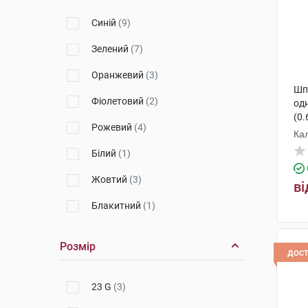
Помпа
(1)
Ніпро Медікал Індастріз
(1)
Синій
(9)
Полі Медикаре
(1)
Зелений
(7)
Оранжевий
(3)
Шп
Фіолетовий
(2)
од
(0.
Рожевий
(4)
Ка
ко
Білий
(1)
Жовтий
(3)
ві
Блакитний
(1)
Розмір
дос
23 G
(3)