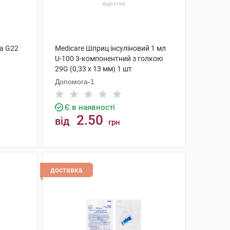
на G22
Medicare Шприц інсуліновий 1 мл
U-100 3-компонентний з голкою
29G (0,33 х 13 мм) 1 шт
Допомога-1
Є в наявності
2.50
від
грн
КУПИТИ
доставка