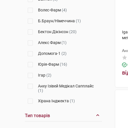
Волес-Фарм
(4)
Б.Браун/Німеччина
(1)
Бектон Дікінсон
(20)
Iga
ме
Алекс Фарм
(1)
Ан
Допомога-1
(2)
Юрія-Фарм
(16)
ві
Ігар
(2)
Анху Ізівей Медікал Сапплайс
(1)
Хірана Інджекта
(1)
Китай
(5)
Тип товарів
Калина медична виробнича
компанія
(6)