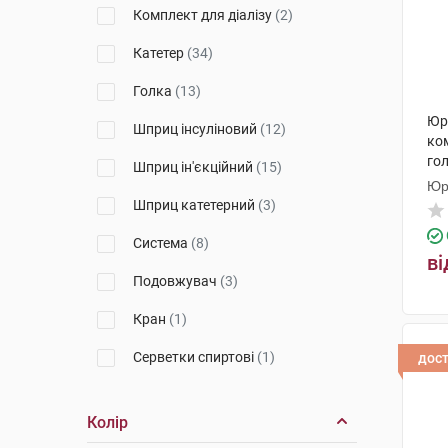
Комплект для діалізу
(2)
Гемопласт
(2)
Катетер
(34)
Айсет Тіббі Урунлер
(1)
Голка
(13)
Кабе
(1)
Юр
Шприц інсуліновий
(12)
ко
Embecta Media II LLC
(1)
го
Шприц ін'єкційний
(15)
Долфі
(3)
Юр
Шприц катетерний
(3)
Чанґжоу хуанма медікал
девайсес
(1)
Система
(8)
ві
Бектон Дікінсон Infusion
Подовжувач
(3)
Therapy
(3)
Кран
(1)
Б.Браун Мельзунген
(8)
Серветки спиртові
(1)
дос
Б.Браун Мілсанджен ЕйДжі
(6)
Комплект
(1)
Каммед
(7)
Колір
Набір
(1)
Н.В. Нутриція
(1)