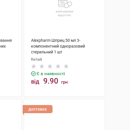
ивання
Alexpharm Шприц 50 мл 3-
них
компонентний одноразовий
стерильний 1 шт
Китай
Є в наявності
9.90
від
грн
КУПИТИ
доставка