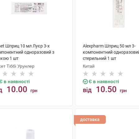
et Шприц 10 мл Луєр 3-х
Alexpharm Шприц 50 мл 3-
мпонентний одноразовий з
компонентний одноразови
лкою 1 шт
стерильний 1 шт
ет Тіббі Урунлер
Китай
Є в наявності
Є в наявності
10.00
10.50
д
від
грн
грн
КУПИТИ
КУПИТИ
доставка