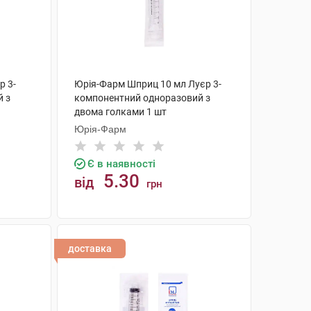
р 3-
Юрія-Фарм Шприц 10 мл Луєр 3-
 з
компонентний одноразовий з
двома голками 1 шт
Юрія-Фарм
Є в наявності
5.30
від
грн
КУПИТИ
доставка