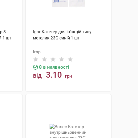
р 3-
Igar Катетер для ін'єкцій типу
 1 шт
метелик 23G синій 1 шт
Ігар
Є в наявності
3.10
від
грн
КУПИТИ