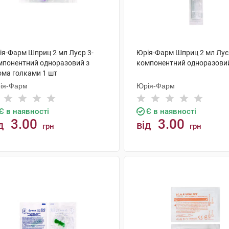
ія-Фарм Шприц 2 мл Луєр 3-
Юрія-Фарм Шприц 2 мл Лує
мпонентний одноразовий з
компонентний одноразовий
ома голками 1 шт
ія-Фарм
Юрія-Фарм
Є в наявності
Є в наявності
3.00
3.00
д
від
грн
грн
КУПИТИ
КУПИТИ