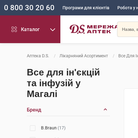
0 800 30 20 60
Програми для клієнтів
Робота у 
Каталог
Аптека D.S.
Лікарняний Асортимент
Все Для І
Все для ін'єкцій
та інфузій у
Магалі
Бренд
B.Braun
(17)