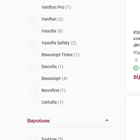
Ultraflon
(1)
Venflon Pro
(1)
Каммед
(6)
Venflon
(2)
Novo Nordisk
(1)
Vasofix
(6)
Юр
ко
Vasofix Safety
(2)
дв
Юр
Венопорт Плюс
(1)
Discofix
(1)
ві
Венопорт
(4)
Novofine
(1)
Certofix
(1)
Виробник
Балтон
(5)