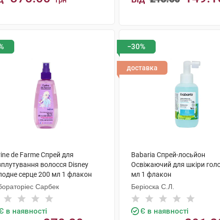
грн
КУПИТИ
КУПИТИ
%
−30%
доставка
ine de Farme Спрей для
Babaria Спрей-лосьйон
зплутування волосся Disney
Освіжаючий для шкіри гол
лодне серце 200 мл 1 флакон
мл 1 флакон
бораторіес Сарбек
Беріоска С.Л.
Є в наявності
Є в наявності