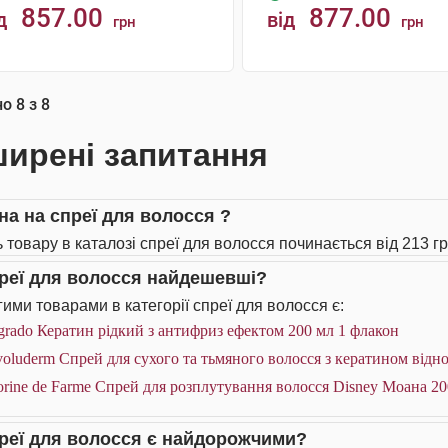
857.00
877.00
д
від
грн
грн
КУПИТИ
КУПИТИ
но
8
з
8
ирені запитання
іна на спреї для волосся ?
ь товару в каталозі спреї для волосся починається від 213 гр
преї для волосся найдешевші?
ими товарами в категорії спреї для волосся є:
rado Кератин рідкий з антифриз ефектом 200 мл 1 флакон
oluderm Спрей для сухого та тьмяного волосся з кератином від
rine de Farme Спрей для розплутування волосся Disney Моана 20
преї для волосся є найдорожчими?