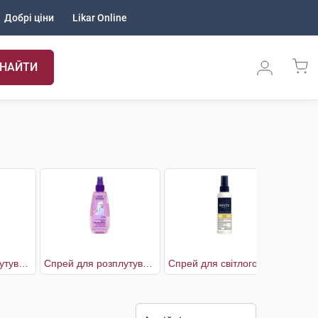
Добрі ціни
Likar Online
НАЙТИ
Спрей для розплутування волосся Disney Моана
Спрей для розплутування волосся Disney Холодне серце
Спрей для світлого волосся