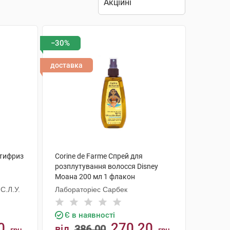
−30%
доставка
нтифриз
Corine de Farme Спрей для
розплутування волосся Disney
Моана 200 мл 1 флакон
С.Л.У.
Лабораторіес Сарбек
Є в наявності
0
270.20
від
386.00