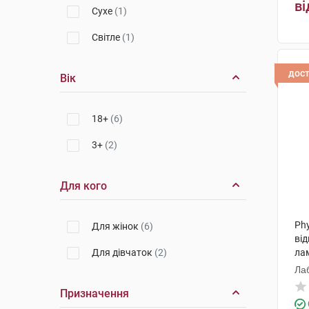
ві
Сухе
(1)
Світле
(1)
дос
Вік
18+
(6)
3+
(2)
Для кого
Ph
Для жінок
(6)
ві
Для дівчаток
(2)
ла
Ла
Призначення