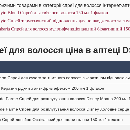
жчими товарами в категорії спреї для волосся інтернет-апт
yto Blond Спрей для світлого волосся 150 мл 1 флакон
yto Спрей термозахисний відновлення для пошкодженого та ламк
baria Спрей для волосся мультифункціональний біоактивний 150
еї для волосся ціна в аптеці 
erm Спрей для сухого та тьмяного волосся з кератином відновлюю
 Кератин рідкий з антифриз ефектом 200 мл 1 флакон
 de Farme Спрей для розплутування волосся Disney Моана 200 мл 
 de Farme Спрей для розплутування волосся Disney Холодне серце
a Спрей-лосьйон Освіжаючий для шкіри голови 150 мл 1 флакон