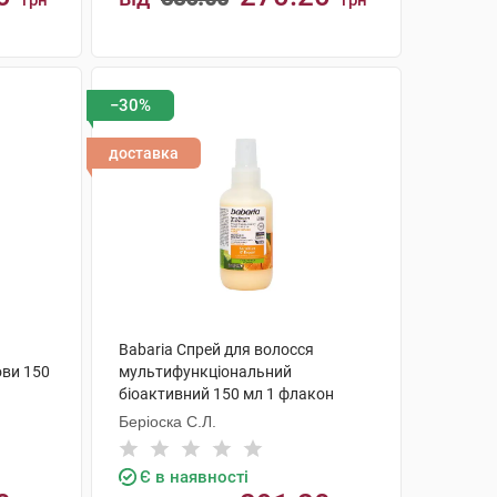
грн
грн
КУПИТИ
−30%
доставка
Babaria Спрей для волосся
ови 150
мультифункціональний
біоактивний 150 мл 1 флакон
Беріоска С.Л.
Є в наявності