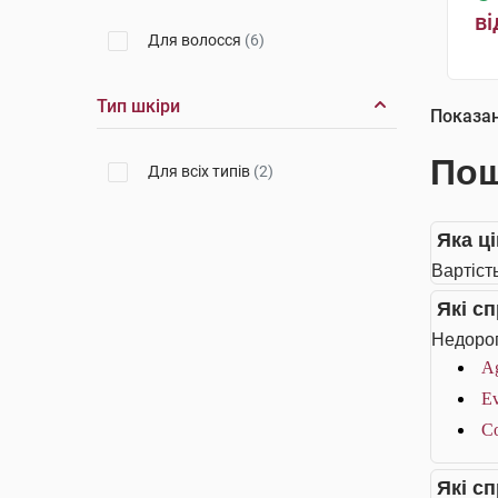
ві
Для волосся
(6)
Тип шкіри
Показа
Пош
Для всіх типів
(2)
Яка ц
Вартіст
Які с
Недорог
Ag
Ev
Co
Які с