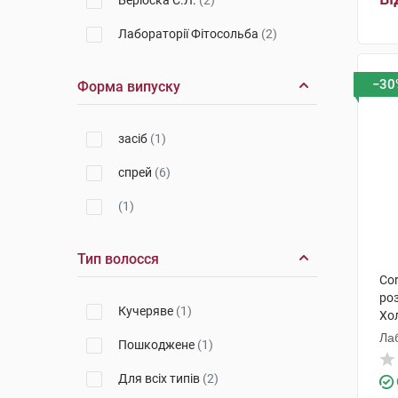
Беріоска С.Л.
(2)
Лабораторії Фітосольба
(2)
−30
Форма випуску
засіб
(1)
спрей
(6)
(1)
Тип волосся
Cor
ро
Кучеряве
(1)
Хо
Ла
Пошкоджене
(1)
Для всіх типів
(2)