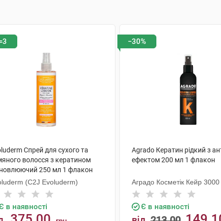
=3
−30%
luderm Спрей для сухого та
Agrado Кератин рідкий з а
мяного волосся з кератином
ефектом 200 мл 1 флакон
дновлюючий 250 мл 1 флакон
oluderm (C2J Evoluderm)
Аградо Косметік Кейр 3000 
Є в наявності
Є в наявності
375.00
149.1
д
від
213.00