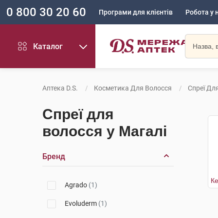
0 800 30 20 60
Програми для клієнтів
Робота у 
Каталог
Аптека D.S.
Косметика Для Волосся
Спреї Дл
Спреї для
волосся у Магалі
Бренд
Agrado
(1)
Evoluderm
(1)