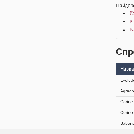
Найдоро
Ph
Ph
Ba
Спр
Назва
Evolud
Agrado
Corine
Corine
Babari