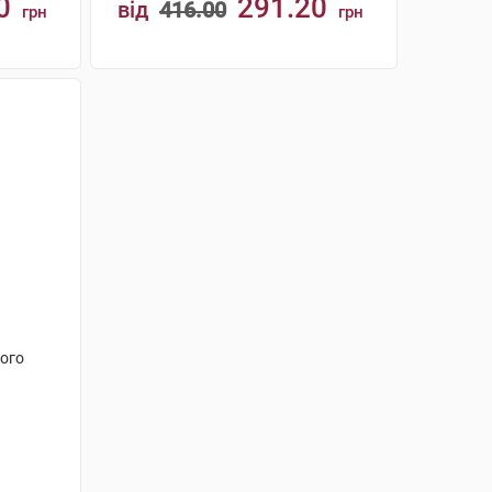
0
291.20
від
416.00
грн
грн
КУПИТИ
лого