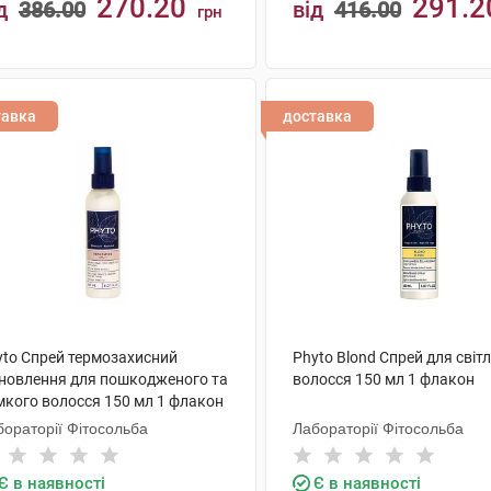
270.20
291.2
д
386.00
від
416.00
грн
КУПИТИ
КУПИТИ
тавка
доставка
yto Спрей термозахисний
Phyto Blond Спрей для світ
дновлення для пошкодженого та
волосся 150 мл 1 флакон
мкого волосся 150 мл 1 флакон
бораторії Фітосольба
Лабораторії Фітосольба
Є в наявності
Є в наявності