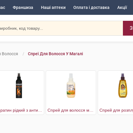
нас
Франшиза
Наші аптеки
Оплата і доставка
Акції
З
я Волосся
Спреї Для Волосся У Магалі
Кератин рідкий з антифриз ефектом
Спрей для волосся мультифункціональний біоактивний