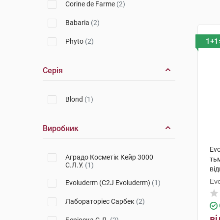
Corine de Farme
(2)
Babaria
(2)
1+1
Phyto
(2)
Серія
Blond
(1)
Виробник
Evo
Аградо Косметік Кейр 3000
ть
С.Л.У.
(1)
ві
Ev
Evoluderm (C2J Evoluderm)
(1)
Лабораторіес Сарбек
(2)
ві