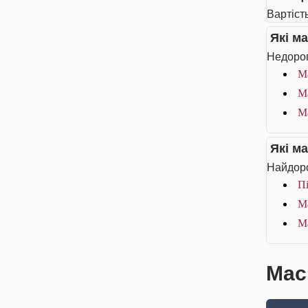
Вартість
Які м
Недорог
М
М
М
Які м
Найдоро
Пі
М
М
Маск