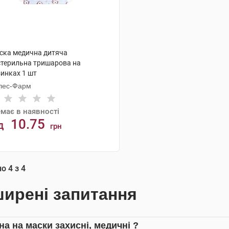
ска медична дитяча
стерильна тришарова на
зинках 1 шт
лес-Фарм
має в наявності
10.75
д
грн
АНАЛОГИ
но
4
з
4
ирені запитання
на на маски захисні, медичні ?