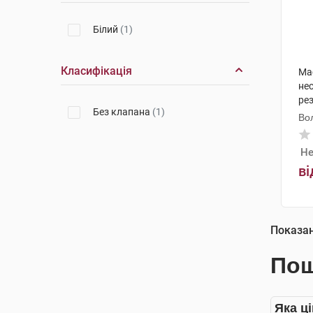
Білий
(1)
Класифікація
Ма
не
ре
Без клапана
(1)
Во
Не
ві
Показа
Пош
Яка ці