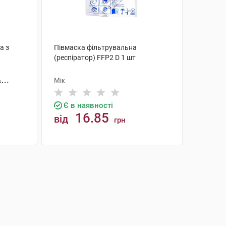
а з
Півмаска фільтрувальна
(респіратор) FFP2 D 1 шт
а
Мік
Є в наявності
16.85
від
грн
КУПИТИ