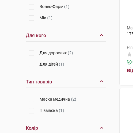
Волес-Фарм
(1)
Мік
(1)
Ма
17
Для кого
Рі
Для дорослих
(2)
Для дітей
(1)
ві
Тип товарів
Маска медична
(2)
Півмаска
(1)
Колір