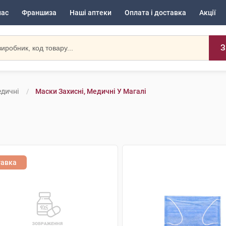
нас
Франшиза
Наші аптеки
Оплата і доставка
Акції
З
едичні
Маски Захисні, Медичні У Магалі
тавка