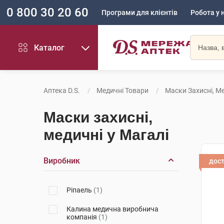
0 800 30 20 60
Програми для клієнтів
Робота у 
Каталог
Аптека D.S.
Медичні Товари
Маски Захисні, М
Маски захисні,
медичні у Магалі
Виробник
дос
Ріпаель
(1)
Калина медична виробнича
компанія
(1)