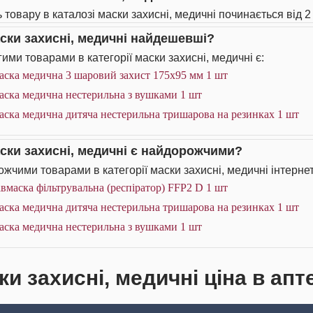
 товару в каталозі маски захисні, медичні починається від 2 
аски захисні, медичні найдешевші?
ими товарами в категорії маски захисні, медичні є:
аска медична 3 шаровий захист 175х95 мм 1 шт
аска медична нестерильна з вушками 1 шт
аска медична дитяча нестерильна тришарова на резинках 1 шт
аски захисні, медичні є найдорожчими?
жчими товарами в категорії маски захисні, медичні інтернет
вмаска фільтрувальна (респіратор) FFP2 D 1 шт
аска медична дитяча нестерильна тришарова на резинках 1 шт
аска медична нестерильна з вушками 1 шт
и захисні, медичні ціна в апт