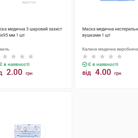
ска медична 3 шаровий захист
Маска медична нестерильн
5х95 мм 1 шт
вушками 1 шт
паель
Калина медична виробнич
компанія
Є в наявності
Є в наявності
2.00
4.00
д
від
грн
грн
КУПИТИ
КУПИТИ