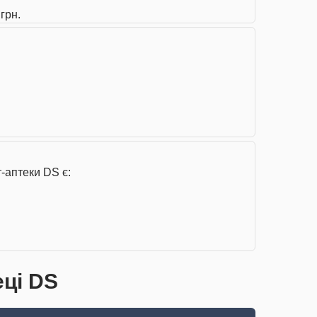
грн.
-аптеки DS є:
еці DS