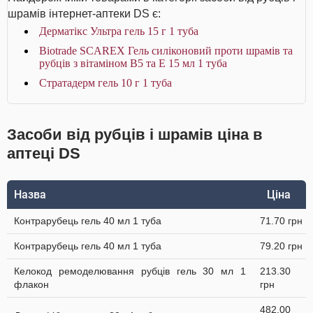
шрамів інтернет-аптеки DS є:
Дерматікс Ультра гель 15 г 1 туба
Biotrade SCAREX Гель силіконовий проти шрамів та
рубців з вітаміном В5 та Е 15 мл 1 туба
Стратадерм гель 10 г 1 туба
Засоби від рубців і шрамів ціна в
аптеці DS
Назва
Ціна
Контрарубець гель 40 мл 1 туба
71.70 грн
Контрарубець гель 40 мл 1 туба
79.20 грн
Келокод ремоделювання рубців гель 30 мл 1
213.30
флакон
грн
482.00