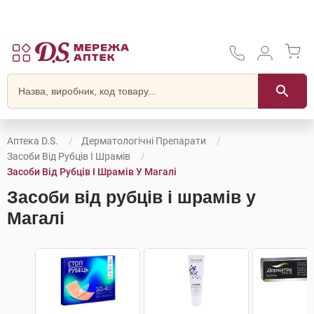
Аптека D.S.
Дерматологічні Препарати
Засоби Від Рубців І Шрамів
Засоби Від Рубців І Шрамів У Магалі
Засоби від рубців і шрамів у
Магалі