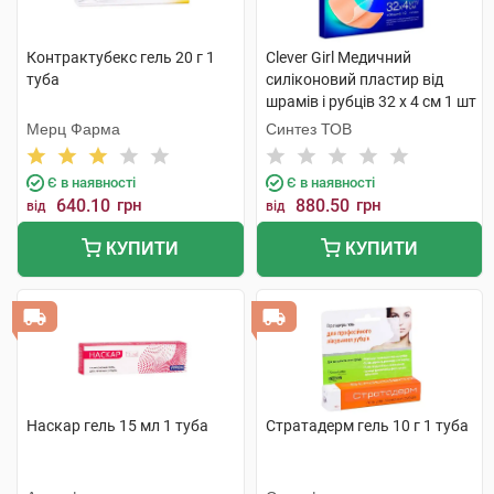
Контрактубекс гель 20 г 1
Clever Girl Медичний
туба
силіконовий пластир від
шрамів і рубців 32 x 4 см 1 шт
Мерц Фарма
Синтез ТОВ
Є в наявності
Є в наявності
640.10
грн
880.50
грн
від
від
КУПИТИ
КУПИТИ
Наскар гель 15 мл 1 туба
Стратадерм гель 10 г 1 туба