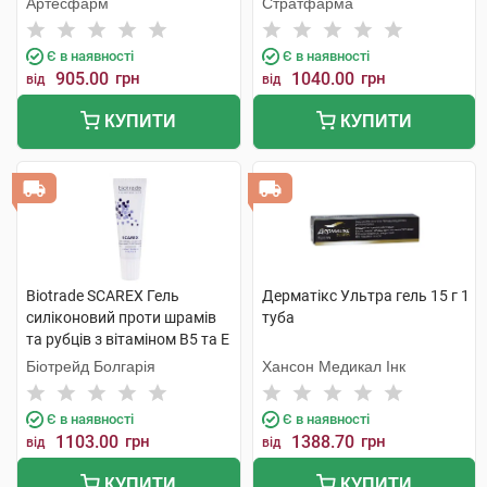
Артесфарм
Стратфарма
Є в наявності
Є в наявності
905.00
грн
1040.00
грн
від
від
КУПИТИ
КУПИТИ
Biotrade SCAREX Гель
Дерматікс Ультра гель 15 г 1
силіконовий проти шрамів
туба
та рубців з вітаміном В5 та Е
15 мл 1 туба
Біотрейд Болгарія
Хансон Медикал Інк
Є в наявності
Є в наявності
1103.00
грн
1388.70
грн
від
від
КУПИТИ
КУПИТИ