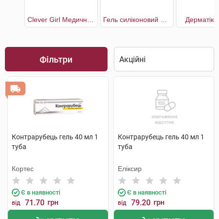
Clever Girl Медичний силіконовий пластир від шрамів і рубців 32 x 4 см
Гель силіконовий проти шрамів та рубців з вітаміном В5 та Е
Дерматікс
Фільтри
Контрарубець гель 40 мл 1
Контрарубець гель 40 мл 1
туба
туба
Кортес
Еліксир
Є в наявності
Є в наявності
71.70
грн
79.20
грн
від
від