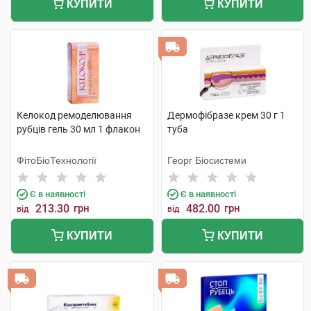
КУПИТИ
КУПИТИ
Келокод ремоделювання
Дермофібразе крем 30 г 1
рубців гель 30 мл 1 флакон
туба
ФітоБіоТехнології
Георг Біосистеми
Є в наявності
Є в наявності
213.30
грн
482.00
грн
від
від
КУПИТИ
КУПИТИ