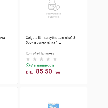
тяча
Colgate Щітка зубна для дітей 3-
5років супер м'яка 1 шт
Колгейт-Палмолів
Є в наявності
85.50
від
грн
КУПИТИ