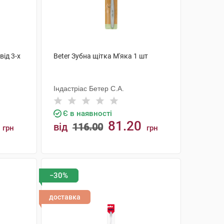
від 3-х
Beter Зубна щітка М'яка 1 шт
Індастріас Бетер С.А.
Є в наявності
81.20
від
116.00
грн
грн
КУПИТИ
−30%
доставка