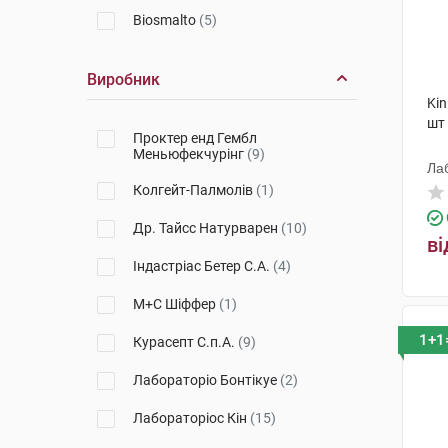
Biosmalto
(5)
Виробник
Kin
шт
Проктер енд Гембл
Меньюфекчурінг
(9)
Лаб
Колгейт-Палмолів
(1)
Др. Тайсс Натурварен
(10)
ві
Індастріас Бетер С.А.
(4)
М+С Шіффер
(1)
1+1
Курасепт С.п.А.
(9)
Лабораторіо Бонтікуе
(2)
Лабораторіос Кін
(15)