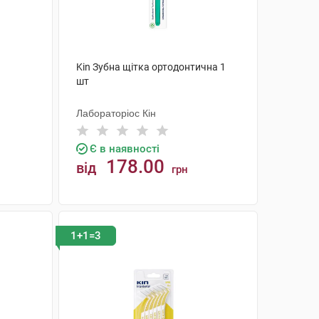
Kin Зубна щітка ортодонтична 1
шт
Лабораторіос Кін
Є в наявності
178.00
від
грн
КУПИТИ
1+1=3