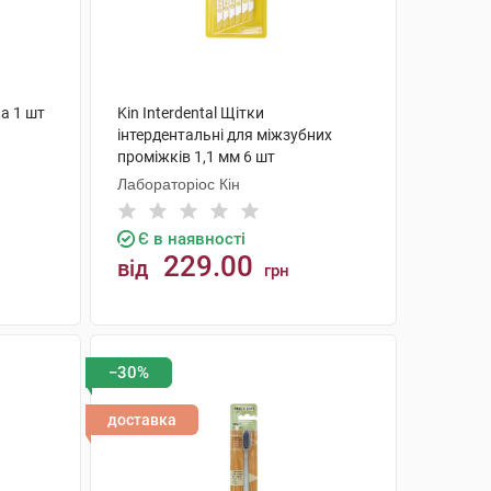
ка 1 шт
Kin Interdental Щітки
інтердентальні для міжзубних
проміжків 1,1 мм 6 шт
Лабораторіос Кін
Є в наявності
229.00
від
грн
КУПИТИ
−30%
доставка