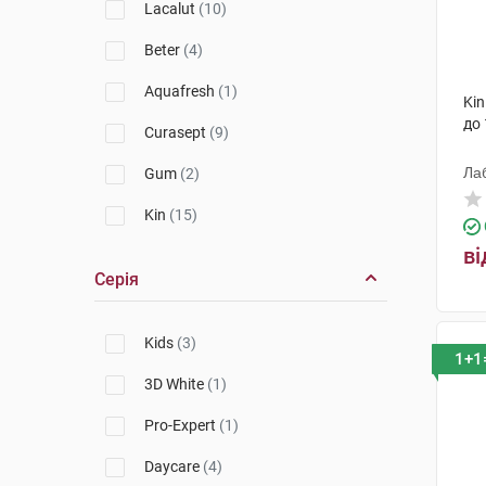
Lacalut
(10)
Beter
(4)
Aquafresh
(1)
Kin
до 
Curasept
(9)
Лаб
Gum
(2)
Kin
(15)
ві
Серія
Kids
(3)
1+1
3D White
(1)
Pro-Expert
(1)
Daycare
(4)