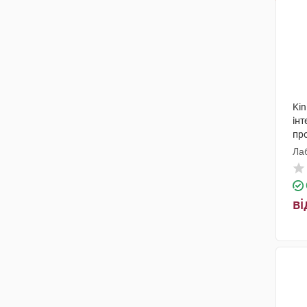
Kin
інт
про
Лаб
ві