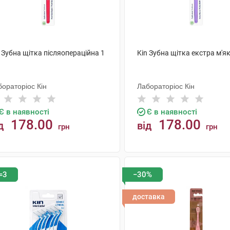
 Зубна щітка післяопераційна 1
Kin Зубна щітка екстра м'я
ораторіос Кін
Лабораторіос Кін
Є в наявності
Є в наявності
178.00
178.00
д
від
грн
грн
КУПИТИ
КУПИТИ
=3
−30%
доставка