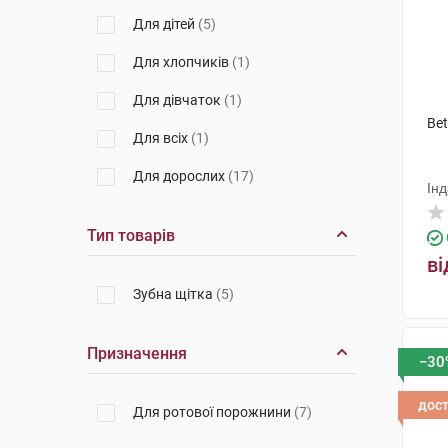
Для дітей
(5)
Для хлопчиків
(1)
Для дівчаток
(1)
Bet
Для всіх
(1)
Для дорослих
(17)
Інд
Тип товарів
ві
Зубна щітка
(5)
Призначення
−30
дос
Для ротової порожнини
(7)