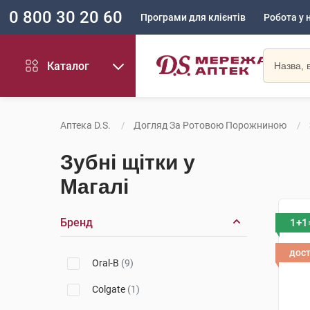
0 800 30 20 60
Програми для клієнтів
Робота у 
Каталог
Аптека D.S.
Догляд За Ротовою Порожниною
Зубні щітки у
Магалі
Бренд
1+1
дос
Oral-B
(9)
Colgate
(1)