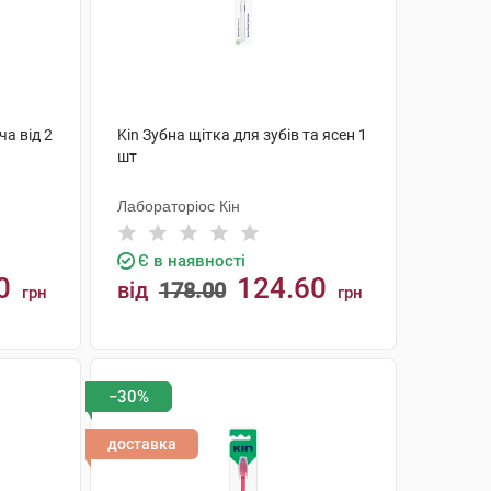
ча від 2
Kin Зубна щітка для зубів та ясен 1
шт
Лабораторіос Кін
Є в наявності
0
124.60
від
178.00
грн
грн
КУПИТИ
−30%
доставка