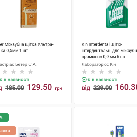
er Міжзубна щітка Ультра-
Kin Interdental Щітки
нка 0,5мм 1 шт
інтердентальні для міжзуб
проміжків 0,9 мм 6 шт
астріас Бетер С.А.
Лабораторіос Кін
Є в наявності
Є в наявності
129.50
160.3
д
185.00
від
229.00
грн
КУПИТИ
КУПИТИ
%
тавка