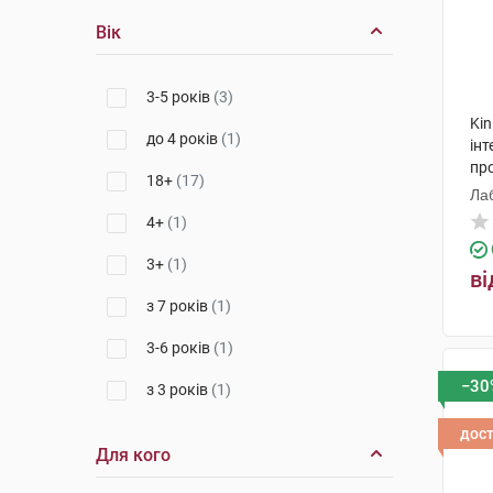
Вік
3-5 років
(3)
Kin
до 4 років
(1)
інт
про
18+
(17)
Лаб
4+
(1)
3+
(1)
ві
з 7 років
(1)
3-6 років
(1)
−30
з 3 років
(1)
дос
Для кого