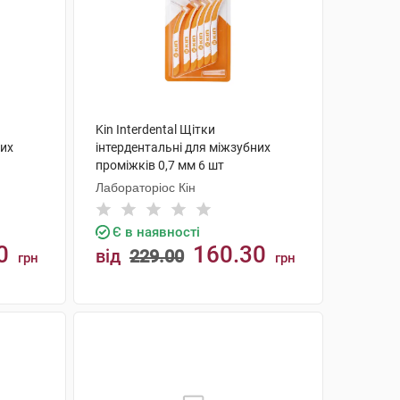
Kin Interdental Щітки
них
інтердентальні для міжзубних
проміжків 0,7 мм 6 шт
Лабораторіос Кін
Є в наявності
0
160.30
від
229.00
грн
грн
КУПИТИ