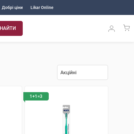
Добрі ціни
Likar Online
НАЙТИ
1+1=3