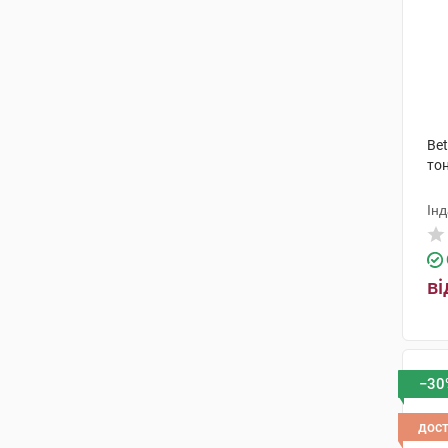
Bet
то
Інд
ві
−30
дос