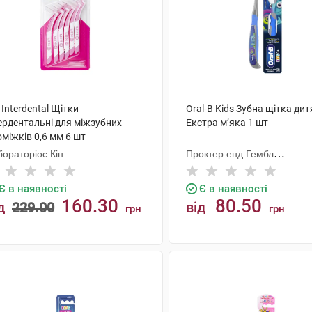
 Interdental Щітки
Oral-B Kids Зубна щітка ди
ердентальні для міжзубних
Екстра м’яка 1 шт
міжків 0,6 мм 6 шт
ораторіос Кін
Проктер енд Гембл
Меньюфекчурінг
Є в наявності
Є в наявності
160.30
80.50
д
229.00
від
грн
грн
КУПИТИ
КУПИТИ