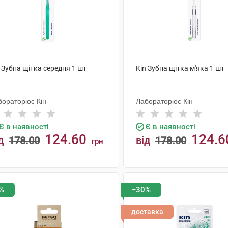
 Зубна щітка середня 1 шт
Kin Зубна щітка м'яка 1 шт
ораторіос Кін
Лабораторіос Кін
Є в наявності
Є в наявності
124.60
124.6
д
178.00
від
178.00
грн
КУПИТИ
КУПИТИ
%
−30%
доставка