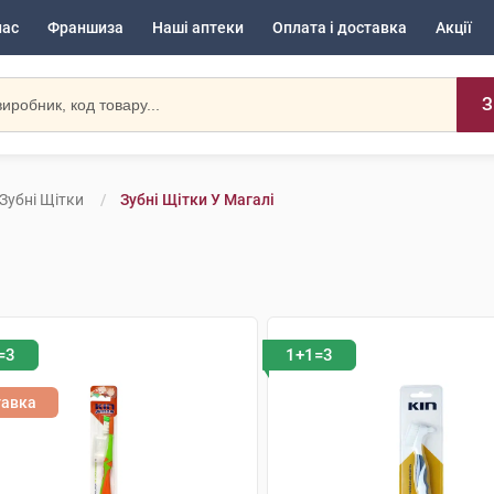
нас
Франшиза
Наші аптеки
Оплата і доставка
Акції
З
Зубні Щітки
Зубні Щітки У Магалі
=3
1+1=3
тавка