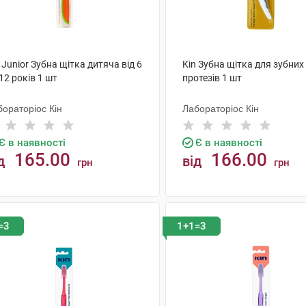
 Junior Зубна щітка дитяча від 6
Kin Зубна щітка для зубних
12 років 1 шт
протезів 1 шт
ораторіос Кін
Лабораторіос Кін
Є в наявності
Є в наявності
165.00
166.00
д
від
грн
грн
КУПИТИ
КУПИТИ
=3
1+1=3