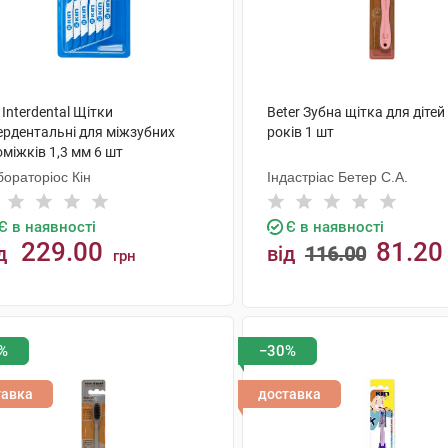
 Interdental Щітки
Beter Зубна щітка для дітей 
ердентальні для міжзубних
років 1 шт
міжків 1,3 мм 6 шт
ораторіос Кін
Індастріас Бетер С.А.
Є в наявності
Є в наявності
229.00
81.20
д
від
116.00
грн
КУПИТИ
КУПИТИ
%
−30%
тавка
доставка