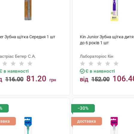
er Зубна щітка Середня 1 шт
Kin Junior Зубна щітка дитя
до 6 років 1 шт
астріас Бетер С.А.
Лабораторіос Кін
Є в наявності
Є в наявності
81.20
106.4
д
116.00
від
152.00
грн
КУПИТИ
КУПИТИ
%
−30%
тавка
доставка