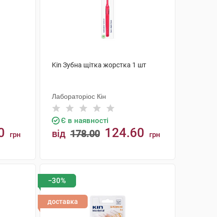
Kin Зубна щітка жорстка 1 шт
Лабораторіос Кін
Є в наявності
0
124.60
від
178.00
грн
грн
КУПИТИ
−30%
доставка