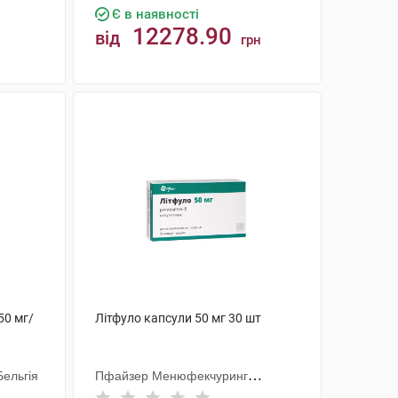
Є в наявності
12278.90
від
грн
КУПИТИ
50 мг/
Літфуло капсули 50 мг 30 шт
ельгія
Пфайзер Менюфекчуринг
Дойчленд