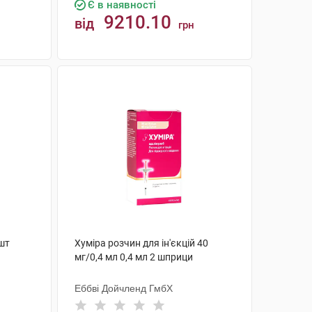
Є в наявності
9210.10
від
грн
КУПИТИ
 шт
Хуміра розчин для ін'єкцій 40
мг/0,4 мл 0,4 мл 2 шприци
Еббві Дойчленд ГмбХ