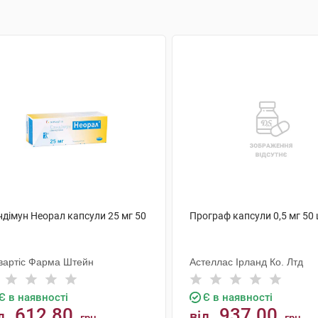
ндімун Неорал капсули 25 мг 50
Програф капсули 0,5 мг 50
вартіс Фарма Штейн
Астеллас Ірланд Ко. Лтд
Є в наявності
Є в наявності
612.80
937.00
д
від