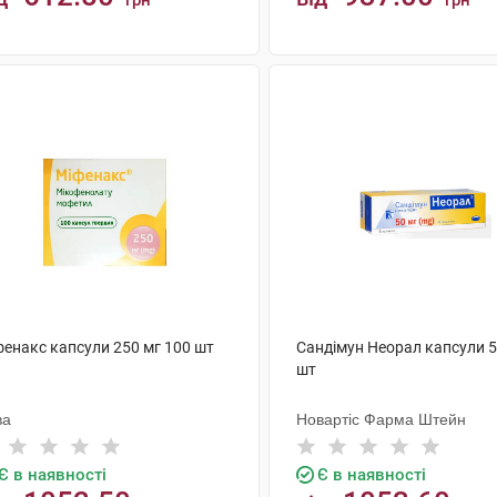
грн
грн
КУПИТИ
КУПИТИ
фенакс капсули 250 мг 100 шт
Сандімун Неорал капсули 5
шт
ва
Новартіс Фарма Штейн
Є в наявності
Є в наявності