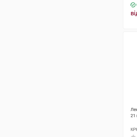
ві
Ле
21
КР