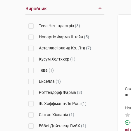
Виробник
Тева Чех Індастріз
(3)
Новартіс Фарма Штейн
(5)
Астеллас Ірланд Ко. Лтд
(7)
Кусум Хелтхкер
(1)
Тева
(1)
Екселла
(1)
Са
Роттендорф Фарма
(3)
шт
Ф. Хоффманн-Ля Рош
(1)
Но
Сінтон Хіспанія
(1)
Еббві Дойчленд ГмбХ
(1)
ві