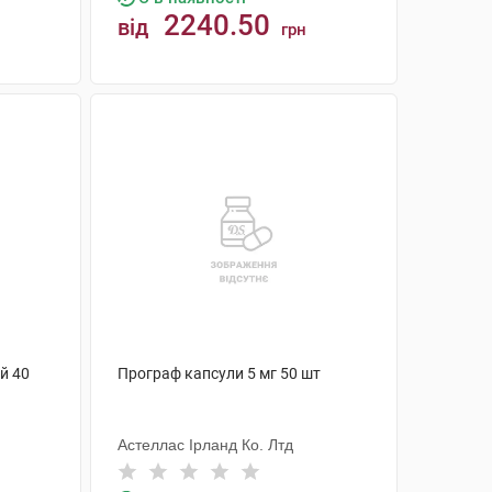
2240.50
від
грн
КУПИТИ
ій 40
Програф капсули 5 мг 50 шт
Астеллас Ірланд Ко. Лтд