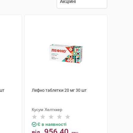
 шт
Лефно таблетки 20 мг 30 шт
Кусум Хелтхкер
Є в наявності
956.40
від