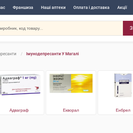
нас
Франшиза
Наші аптеки
Оплата і доставка
Акції
З
пресанти
Імунодепресанти У Магалі
Адваграф
Екворал
Енбрел