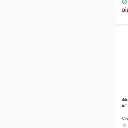
ві
Фін
шт
Сін