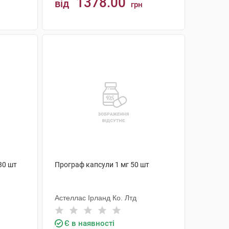
1378.00
від
грн
КУПИТИ
30 шт
Програф капсули 1 мг 50 шт
Астеллас Ірланд Ко. Лтд
Є в наявності