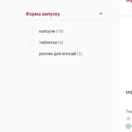
КРКА Фарма
(1)
Форма випуску
Пфайзер Менюфекчуринг
Бельгія
(1)
капсули
(18)
Пфайзер Менюфекчуринг
Дойчленд
(1)
таблетки
(6)
розчин для ін'єкцій
(3)
Мі
Те