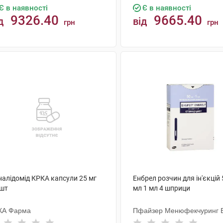
Є в наявності
Є в наявності
9326.40
9665.40
д
від
грн
грн
КУПИТИ
КУПИТИ
налідомід КРКА капсули 25 мг
Енбрел розчин для ін'єкцій 
 шт
мл 1 мл 4 шприци
КА Фарма
Пфайзер Менюфекчуринг Б