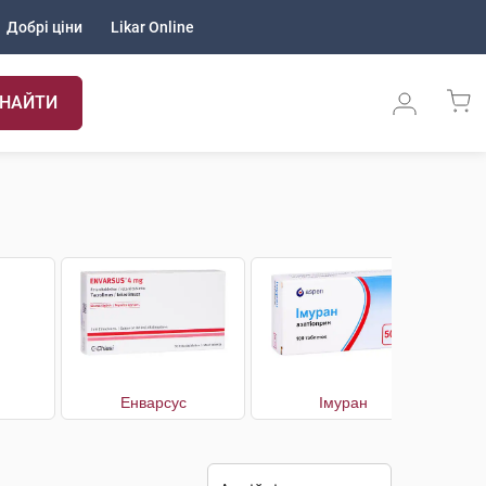
Добрі ціни
Likar Online
НАЙТИ
Енварсус
Імуран