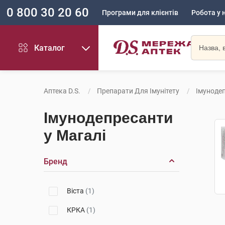
0 800 30 20 60
Програми для клієнтів
Робота у 
Каталог
Аптека D.S.
Препарати Для Імунітету
Імуноде
Імунодепресанти
у Магалі
Бренд
Віста
(1)
КРКА
(1)