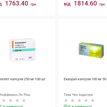
1763.40
1814.60
д
від
грн
грн
КУПИТИ
КУПИТИ
ллсепт капсули 250 мг 100 шт
Екворал капсули 100 мг 50
 Хоффманн-Ля Рош
Тева Чех Індастріз
Є в наявності
Є в наявності