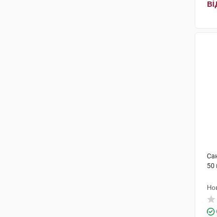
ві
Са
50
Но