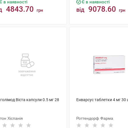
Є в наявності
Є в наявності
4843.70
9078.60
д
від
грн
грн
КУПИТИ
КУПИТИ
голімод Віста капсули 0.5 мг 28
Енварсус таблетки 4 мг 30
тон Хіспанія
Роттендорф Фарма