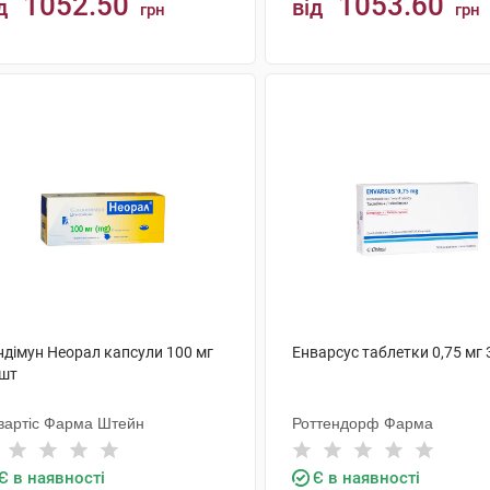
1052.50
1053.60
д
від
грн
грн
КУПИТИ
КУПИТИ
ндімун Неорал капсули 100 мг
Енварсус таблетки 0,75 мг 
 шт
вартіс Фарма Штейн
Роттендорф Фарма
Є в наявності
Є в наявності