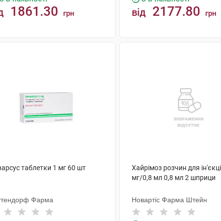
1861.30
2177.80
д
від
грн
грн
КУПИТИ
КУПИТИ
арсус таблетки 1 мг 60 шт
Хайрімоз розчин для ін'єкц
мг/0,8 мл 0,8 мл 2 шприци
ттендорф Фарма
Новартіс Фарма Штейн