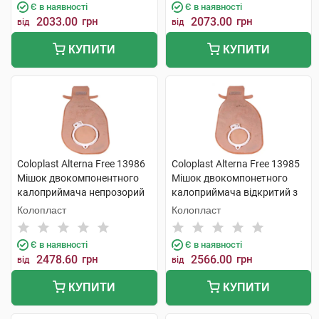
Є в наявності
Є в наявності
2033.00
грн
2073.00
грн
від
від
КУПИТИ
КУПИТИ
Coloplast Alterna Free 13986
Coloplast Alterna Free 13985
Мішок двокомпонентного
Мішок двокомпонетного
калоприймача непрозорий
калоприймача відкритий з
відкритий фланець-60 мм 30
фільтром фланець-50 мм 30
Колопласт
Колопласт
шт
шт
Є в наявності
Є в наявності
2478.60
грн
2566.00
грн
від
від
КУПИТИ
КУПИТИ