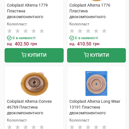
Coloplast Alterna 1779
Coloplast Alterna 1776
Пластина
Пластина
двокомпонентного
двокомпонентного
калоприймача фланець-60
калоприймача франець-50
Колопласт
Колопласт
мм 10x55 мм 5 шт
мм 10-45 мм 5 шт
Є в наявності
Є в наявності
402.50
грн
410.50
грн
від
від
КУПИТИ
КУПИТИ
Coloplast Alterna Convex
Coloplast Alterna Long Wear
46769 Пластина
13191 Пластина
двокомпонентного
двокомпонентного
калоприймача фланець-60
калоприймача фланець-60
Колопласт
Колопласт
мм 15x43 мм 4 шт
мм 10x55 мм 5 шт