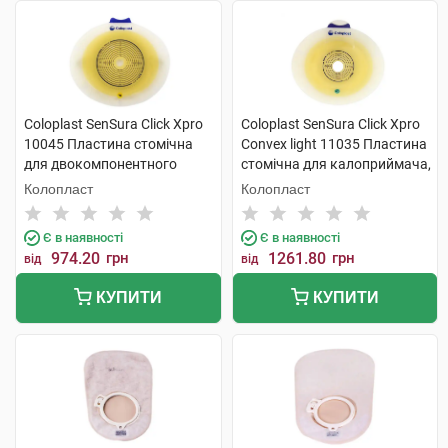
Coloplast SenSura Click Xpro
Coloplast SenSura Click Xpro
10045 Пластина стомічна
Convex light 11035 Пластина
для двокомпонентного
стомічна для калоприймача,
калоприймача фланець 70
фланець 60 мм, отвір 15-43
Колопласт
Колопласт
мм, отвір 15-53 мм 5 шт
мм 5 шт
Є в наявності
Є в наявності
974.20
грн
1261.80
грн
від
від
КУПИТИ
КУПИТИ