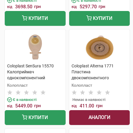
Є в наявності
Є в наявності
3698.50
грн
5297.70
грн
від
від
КУПИТИ
КУПИТИ
Coloplast SenSura 15570
Coloplast Alterna 1771
Калоприймач
Пластина
однокомпонентний
двокомпонентного
прозорий відкритий 10-76
калоприймача фланець-40
Колопласт
Колопласт
мм 30 шт
мм 10x35 мм 5 шт
Є в наявності
Немає в наявності
5449.00
грн
411.00
грн
від
від
АНАЛОГИ
КУПИТИ