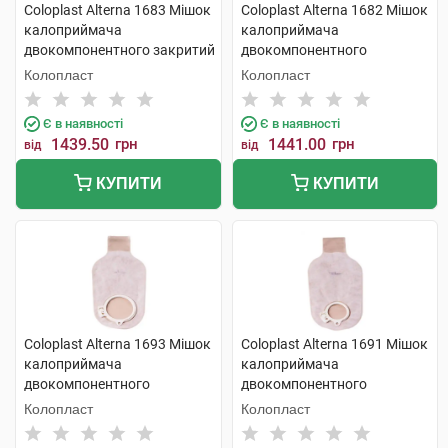
Coloplast Alterna 1683 Мішок
Coloplast Alterna 1682 Мішок
калоприймача
калоприймача
двокомпонентного закритий
двокомпонентного
непрозорий фланець-60 мм
непрозорий закритий
Колопласт
Колопласт
30 шт
фланець-50 мм 30 шт
Є в наявності
Є в наявності
1439.50
грн
1441.00
грн
від
від
КУПИТИ
КУПИТИ
Coloplast Alterna 1693 Мішок
Coloplast Alterna 1691 Мішок
калоприймача
калоприймача
двокомпонентного
двокомпонентного
відкритий непрозорий
відкритий непрозорий
Колопласт
Колопласт
фланець-60 мм 30 шт
фланець-40 мм 30 шт