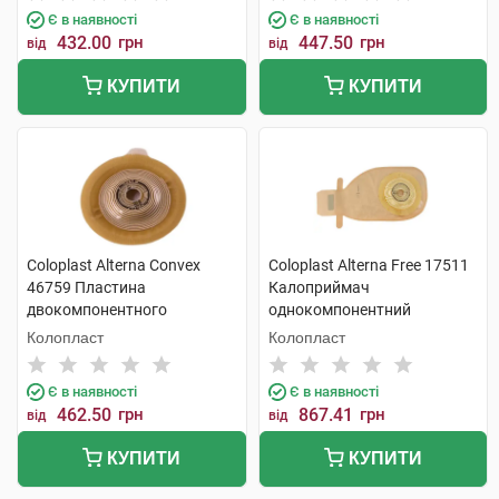
Є в наявності
Є в наявності
432.00
грн
447.50
грн
від
від
КУПИТИ
КУПИТИ
Coloplast Alterna Convex
Coloplast Alterna Free 17511
46759 Пластина
Калоприймач
двокомпонентного
однокомпонентний
калоприймача фланець-50
відкритий 15-43 мм 10 шт
Колопласт
Колопласт
мм 15x33 мм 4 шт
Є в наявності
Є в наявності
462.50
грн
867.41
грн
від
від
КУПИТИ
КУПИТИ