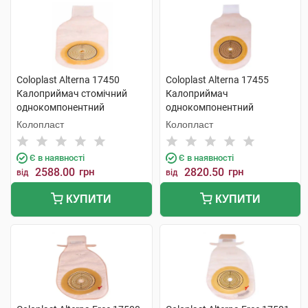
Coloplast Alterna 17450
Coloplast Alterna 17455
Калоприймач стомічний
Калоприймач
однокомпонентний
однокомпонентний
непрозорий відкритий 10-70
прозорий відкритий
Колопласт
Колопласт
мм 30 шт
фланець-10-70 мм 30 шт
Є в наявності
Є в наявності
2588.00
грн
2820.50
грн
від
від
КУПИТИ
КУПИТИ