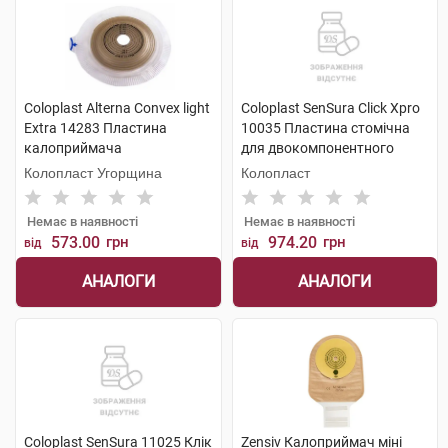
Coloplast Alterna Convex light
Coloplast SenSura Click Xpro
Extra 14283 Пластина
10035 Пластина стомічна
калоприймача
для двокомпонентного
двокомпонентного фланець
калоприймача фланець 60
Колопласт Угорщина
Колопласт
60 мм 15-43 мм 5 шт
мм, отвір 15-43 мм 5 шт
Немає в наявності
Немає в наявності
573.00
грн
974.20
грн
від
від
АНАЛОГИ
АНАЛОГИ
Coloplast SenSura 11025 Клік
Zensiv Калоприймач міні