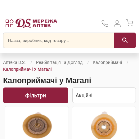
Аптека D.S.
Реабілітація Та Догляд
Калоприймачі
Калоприймачі У Магалі
Калоприймачі у Магалі
Фільтри