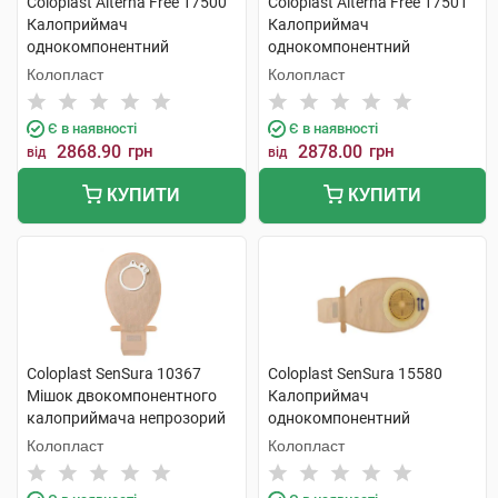
Coloplast Alterna Free 17500
Coloplast Alterna Free 17501
Калоприймач
Калоприймач
однокомпонентний
однокомпонентний
непрозорий відкритий 12-75
відкритий прозорий 12-75
Колопласт
Колопласт
мм 30 шт
мм 30 шт
Є в наявності
Є в наявності
2868.90
грн
2878.00
грн
від
від
КУПИТИ
КУПИТИ
Coloplast SenSura 10367
Coloplast SenSura 15580
Мішок двокомпонентного
Калоприймач
калоприймача непрозорий
однокомпонентний
відкритий 70 мм 30 шт
непрозорий відкритий 10-76
Колопласт
Колопласт
мм 30 шт