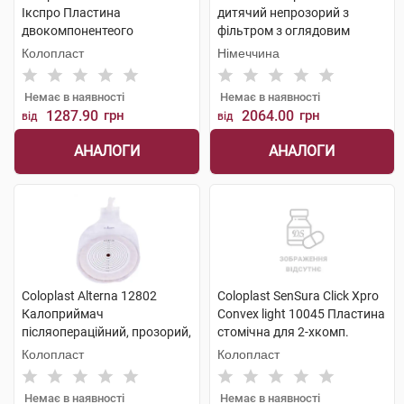
Ікспро Пластина
дитячий непрозорий з
двокомпонентеого
фільтром з оглядовим
калоприймача фланець 50
вікном 10-50 мм 20 шт
Колопласт
Німеччина
мм розмір 15-33мм 5 шт
Немає в наявності
Немає в наявності
1287.90
грн
2064.00
грн
від
від
АНАЛОГИ
АНАЛОГИ
Coloplast Alterna 12802
Coloplast SenSura Click Xpro
Калоприймач
Convex light 10045 Пластина
післяопераційний, прозорий,
стомічна для 2-хкомп.
відкритий з віконцем 10x100
калоприймача флан. 70 мм,
Колопласт
Колопласт
мм 6 шт
отв. 15-53 мм 5 шт
Немає в наявності
Немає в наявності