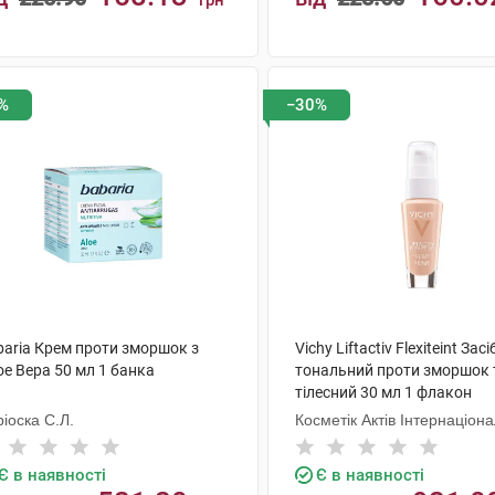
грн
КУПИТИ
КУПИТИ
%
−30%
baria Крем проти зморшок з
Vichy Liftactiv Flexiteint Засі
е Вера 50 мл 1 банка
тональний проти зморшок 
тілесний 30 мл 1 флакон
іоска С.Л.
Косметік Актів Інтернаціон
Є в наявності
Є в наявності