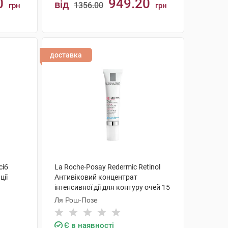
0
949.20
від
1356.00
грн
грн
КУПИТИ
доставка
сіб
La Roche-Posay Redermic Retinol
ції
Антивіковий концентрат
інтенсивної дії для контуру очей 15
контуру
мл 1 туба
Ля Рош-Позе
Є в наявності