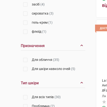
засіб
(4)
ві
сироватка
(3)
гель-крем
(1)
дос
флюїд
(1)
Призначення
Для обличчя
(35)
Для шкіри навколо очей
(5)
La 
Тип шкіри
Ан
дії
оче
Ля
Для всіх типів
(30)
Проблемна
(2)