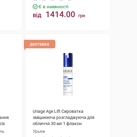
Є в наявності
1414.00
від
грн
КУПИТИ
доставка
Uriage Age Lift Сироватка
ання
зміцнююча розгладжуюча для
сіх
обличчя 30 мл 1 флакон
а
аль
Урьяж