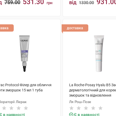
531.30
931.0
д
759.00
від
1330.00
грн
КУПИТИ
КУПИТИ
тавка
доставка
rac Protocol Філер для обличчя
La Roche-Posay Hyalu B5 За
оти зморшок 15 мл 1 туба
дерматологічний для корек
зморшок та відновлення
пружності чутливої шкіри 
ораторії Лієрак
Ля Рош-Позе
очей 15 мл 1 туба
Є в наявності
Є в наявності