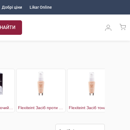
Добрі ціни
Likar Online
НАЙТИ
5XP Крем корегуючий проти зморшок
Flexiteint Засіб проти зморшок тон 15 опаловий
Flexiteint Засіб тональний проти зморшок тон 25 тілесний