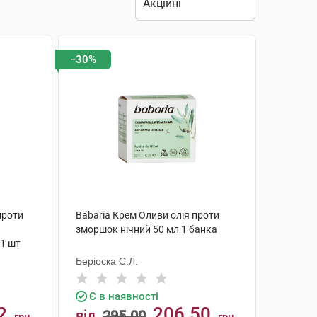
−30%
проти
Babaria Крем Оливи олія проти
зморшок нічний 50 мл 1 банка
 1 шт
Беріоска С.Л.
Є в наявності
2
206.50
від
295.00