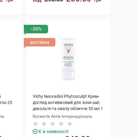
грн
грн
КУПИТИ
−30%
доставка
б
Vichy Neovadiol Phytosculpt Крем-
тон 25
догляд антивіковий для зони шиї,
декольте та овалу обличчя 50 мл 1
туба
аль
Косметік Актів Інтернаціональ
Є в наявності