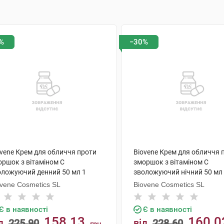
%
−30%
ovene Крем для обличчя проти
Biovene Крем для обличчя 
оршок з вітаміном С
зморшок з вітаміном С
оложуючий денний 50 мл 1
зволожуючий нічний 50 мл
нка
ovene Cosmetics SL
Biovene Cosmetics SL
Є в наявності
Є в наявності
158.13
160.0
д
225.90
від
228.60