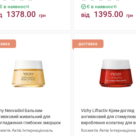
Є в наявності
Є в наявності
1378.00
1395.00
д
від
грн
грн
КУПИТИ
КУПИТИ
тавка
доставка
hy Neovadiol Бальзам
Vichy Liftactiv Крем-догляд
тивіковий живильний для
антивіковий для стимулюв
згладження глибоких зморшок
вироблення колагену для в
мл 1 банка
типів шкіри 50 мл 1 баночк
метік Актів Інтернаціональ
Косметік Актів Інтернаціон