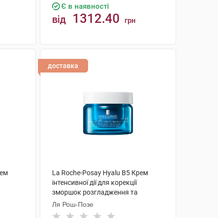
Є в наявності
1312.40
від
грн
КУПИТИ
доставка
рем
La Roche-Posay Hyalu B5 Крем
інтенсивної дії для корекції
зморшок розгладження та
ливої
відновлення пружності та захисту
Ля Рош-Позе
SPF30 50 мл 1 банка