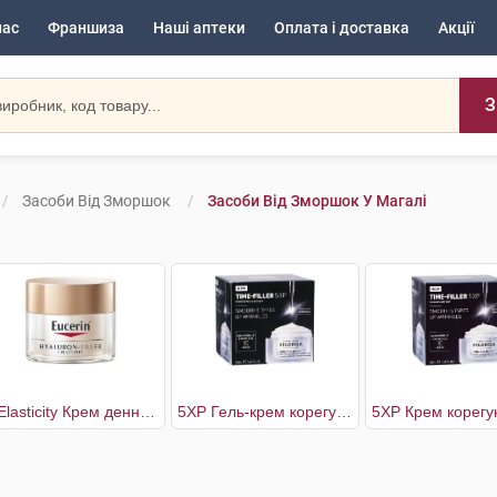
нас
Франшиза
Наші аптеки
Оплата і доставка
Акції
З
Засоби Від Зморшок
Засоби Від Зморшок У Магалі
+ Elasticity Крем денний проти зморшок SPF30
5XP Гель-крем корегуючий проти зморшок