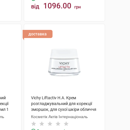
1096.00
від
грн
КУПИТИ
доставка
чний
Vichy Liftactiv H.A. Крем
екції
розгладжувальний для корекції
 мл 1
зморшок, для сухої шкіри обличчя
50 мл 1 банка
аль
Косметік Актів Інтернаціональ