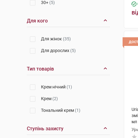
30+
(5)
ві
Для кого
Для жінок
(35)
дос
Для дорослих
(5)
Тип товарів
Крем нічний
(1)
Крем
(2)
Uri
Тональний крем
(1)
зм
мл
Ступінь захисту
Ур