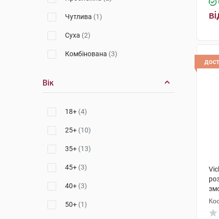
ві
Чутлива
(1)
Суха
(2)
Комбінована
(3)
дос
Вік
18+
(4)
25+
(10)
35+
(13)
45+
(3)
Vic
ро
40+
(3)
зм
ко
Кос
50+
(1)
1 