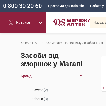
0 800 30 20 60
Програми для клієнтів
Робота у 
Каталог
Аптека D.S.
Косметика По Догляду За Обличчям
Засоби від
зморшок у Магалі
Бренд
Biovene
(2)
Babaria
(3)