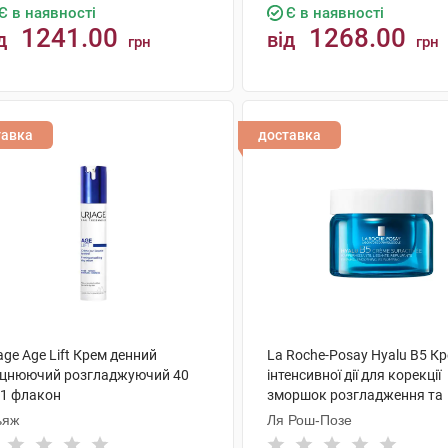
Є в наявності
Є в наявності
1241.00
1268.00
д
від
грн
грн
КУПИТИ
КУПИТИ
тавка
доставка
age Age Lift Крем денний
La Roche-Posay Hyalu B5 К
іцнюючий розгладжуючий 40
інтенсивної дії для корекції
 1 флакон
зморшок розгладження та
відновлення пружності чут
ьяж
Ля Рош-Позе
шкіри 50 мл 1 банка