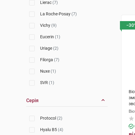
Lierac
(7)
La Roche-Posay
(7)
−30
Vichy
(9)
Eucerin
(1)
Uriage
(2)
Filorga
(7)
Nuxe
(1)
SVR
(1)
Bi
зм
Серія
зв
ба
Bi
Protocol
(2)
Hyalu B5
(4)
ві