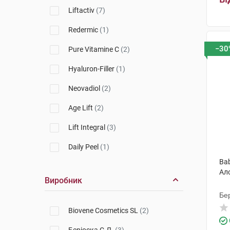
Liftactiv
(7)
Redermic
(1)
−30
Pure Vitamine C
(2)
Hyaluron-Filler
(1)
Neovadiol
(2)
Age Lift
(2)
Lift Integral
(3)
Daily Peel
(1)
Ba
Oxygen-glow
(1)
Ало
Виробник
Nuxuriance Ultra
(1)
Бер
Time-Filler
(2)
Biovene Cosmetics SL
(2)
Densitium
(1)