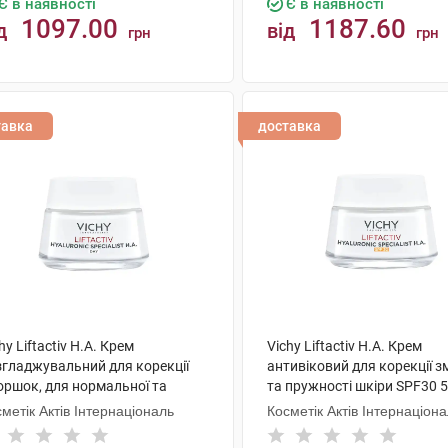
Є в наявності
Є в наявності
1097.00
1187.60
д
від
грн
грн
КУПИТИ
КУПИТИ
тавка
доставка
hy Liftactiv H.A. Крем
Vichy Liftactiv H.A. Крем
згладжувальний для корекції
антивіковий для корекції 
оршок, для нормальної та
та пружності шкіри SPF30 5
мбінованої шкіри обличчя 50 мл
банка
метік Актів Інтернаціональ
Косметік Актів Інтернаціон
банка