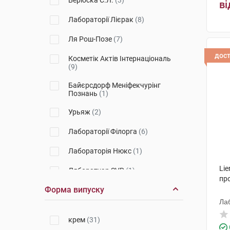
Беріоска С.Л.
(3)
ві
Lift-Designer
(1)
Лабораторії Лієрак
(8)
Sleep & Lift
(1)
Ля Рош-Позе
(7)
Lift-Structure
(1)
дос
Косметік Актів Інтернаціональ
(9)
Premium
(2)
Байєрсдорф Меніфекчурінг
Познань
(1)
Урьяж
(2)
Лабораторії Філорга
(6)
Лабораторія Нюкс
(1)
Lie
Ляборатуар SVR
(1)
пр
Форма випуску
Лаб
крем
(31)