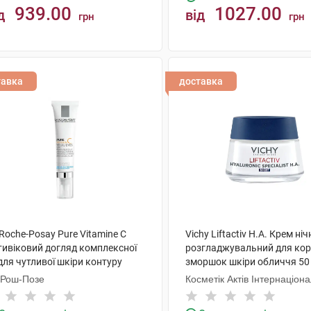
939.00
1027.00
д
від
грн
грн
КУПИТИ
КУПИТИ
тавка
доставка
Roche-Posay Pure Vitamine C
Vichy Liftactiv H.A. Крем ні
тивіковий догляд комплексної
розгладжувальний для кор
 для чутливої шкіри контуру
зморшок шкіри обличчя 50
й 15 мл 1 туба
банка
 Рош-Позе
Косметік Актів Інтернаціон