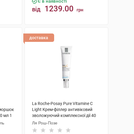
Є в наявності
1239.00
від
грн
КУПИТИ
доставка
La Roche-Posay Pure Vitamine C
зморшок
Light Крем-філлер антивіковий
0 мл 1
зволожуючий комплексної дії 40
мл 1 туба
аль
Ля Рош-Позе