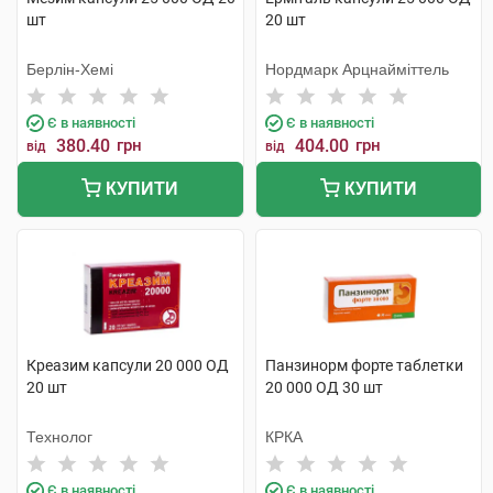
шт
20 шт
Берлін-Хемі
Нордмарк Арцнайміттель
Є в наявності
Є в наявності
380.40
грн
404.00
грн
від
від
КУПИТИ
КУПИТИ
Креазим капсули 20 000 ОД
Панзинорм форте таблетки
20 шт
20 000 ОД 30 шт
Технолог
КРКА
Є в наявності
Є в наявності