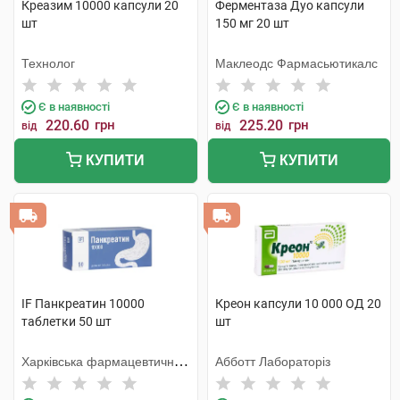
Креазим 10000 капсули 20
Ферментаза Дуо капсули
шт
150 мг 20 шт
Технолог
Маклеодс Фармасьютикалс
Є в наявності
Є в наявності
220.60
грн
225.20
грн
від
від
КУПИТИ
КУПИТИ
IF Панкреатин 10000
Креон капсули 10 000 ОД 20
таблетки 50 шт
шт
Харківська фармацевтична
Абботт Лабораторіз
фабрика