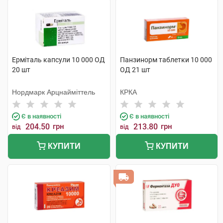
Ерміталь капсули 10 000 ОД
Панзинорм таблетки 10 000
20 шт
ОД 21 шт
Нордмарк Арцнайміттель
КРКА
Є в наявності
Є в наявності
204.50
грн
213.80
грн
від
від
КУПИТИ
КУПИТИ