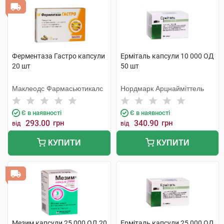
Ферментаза Гастро капсули
Ерміталь капсули 10 000 ОД
20 шт
50 шт
Маклеодс Фармасьютикалс
Нордмарк Арцнайміттель
Є в наявності
Є в наявності
293.00
грн
340.90
грн
від
від
КУПИТИ
КУПИТИ
Мезим капсули 25 000 ОД 20
Ерміталь капсули 25 000 ОД