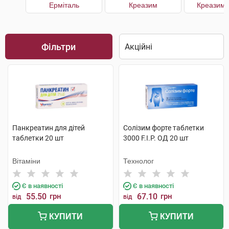
Ерміталь
Креазим
Креазим 
Фільтри
Панкреатин для дітей
Солізим форте таблетки
таблетки 20 шт
3000 F.I.P. ОД 20 шт
Вітаміни
Технолог
Є в наявності
Є в наявності
55.50
грн
67.10
грн
від
від
КУПИТИ
КУПИТИ