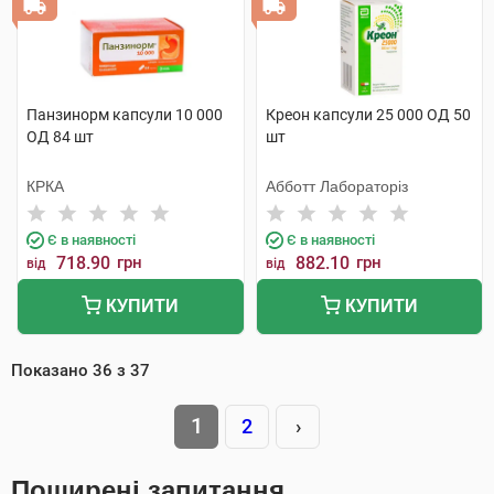
Панзинорм капсули 10 000
Креон капсули 25 000 ОД 50
ОД 84 шт
шт
КРКА
Абботт Лабораторіз
Є в наявності
Є в наявності
718.90
грн
882.10
грн
від
від
КУПИТИ
КУПИТИ
Показано
36
з
37
1
2
›
Поширені запитання