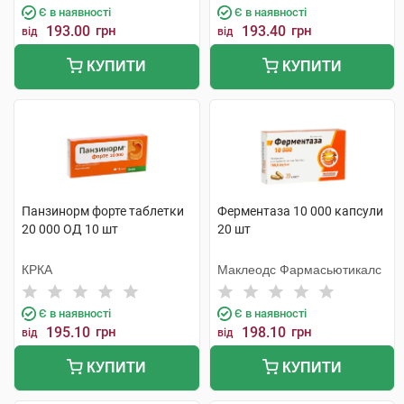
Є в наявності
Є в наявності
193.00
грн
193.40
грн
від
від
КУПИТИ
КУПИТИ
Панзинорм форте таблетки
Ферментаза 10 000 капсули
20 000 ОД 10 шт
20 шт
КРКА
Маклеодс Фармасьютикалс
Є в наявності
Є в наявності
195.10
грн
198.10
грн
від
від
КУПИТИ
КУПИТИ