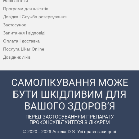
Наші аптеки
Програми для клієнтів
Довідка і Служба резервування
Застосунок
Запитання і відповіді
Оплата і доставка
Послуга Likar Online
Довідник ліків
САМОЛІКУВАННЯ МОЖЕ
БУТИ ШКІДЛИВИМ ДЛЯ
ВАШОГО ЗДОРОВ’Я
ПЕРЕД ЗАСТОСУВАННЯМ ПРЕПАРАТУ
ПРОКОНСУЛЬТУЙТЕСЯ З ЛІКАРЕМ
© 2020 - 2026 Аптека D.S. Усі права захищені