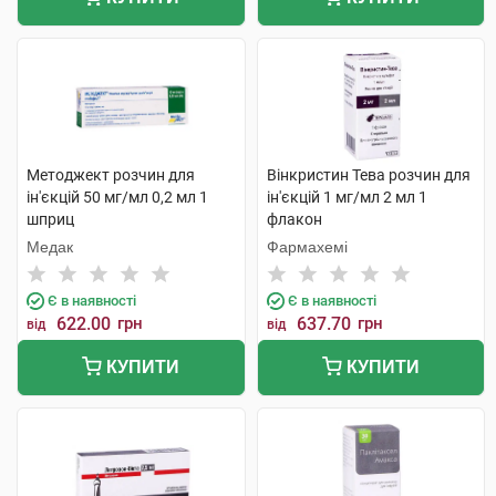
Методжект розчин для
Вінкристин Тева розчин для
ін'єкцій 50 мг/мл 0,2 мл 1
ін'єкцій 1 мг/мл 2 мл 1
шприц
флакон
Медак
Фармахемі
Є в наявності
Є в наявності
622.00
грн
637.70
грн
від
від
КУПИТИ
КУПИТИ