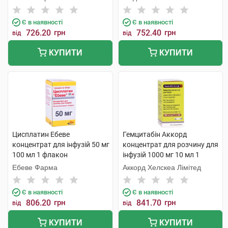
Є в наявності
Є в наявності
726.20
грн
752.40
грн
від
від
КУПИТИ
КУПИТИ
Цисплатин Ебеве
Гемцитабін Аккорд
концентрат для інфузій 50 мг
концентрат для розчину для
100 мл 1 флакон
інфузій 1000 мг 10 мл 1
флакон
Ебеве Фарма
Аккорд Хелскеа Лімітед
Є в наявності
Є в наявності
806.20
грн
841.70
грн
від
від
КУПИТИ
КУПИТИ