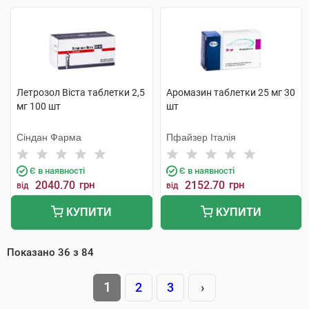
Летрозол Віста таблетки 2,5
Аромазин таблетки 25 мг 30
мг 100 шт
шт
Сіндан Фарма
Пфайзер Італія
Є в наявності
Є в наявності
2040.70
грн
2152.70
грн
від
від
КУПИТИ
КУПИТИ
Показано
36
з
84
1
2
3
›