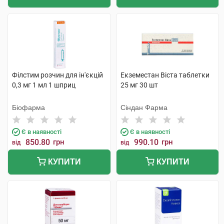
Філстим розчин для ін'єкцій
Екземестан Віста таблетки
0,3 мг 1 мл 1 шприц
25 мг 30 шт
Біофарма
Сіндан Фарма
Є в наявності
Є в наявності
850.80
грн
990.10
грн
від
від
КУПИТИ
КУПИТИ