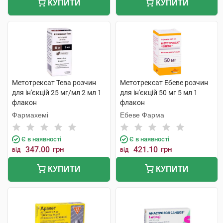
КУПИТИ
КУПИТИ
Метотрексат Тева розчин
Метотрексат Ебеве розчин
для ін'єкцій 25 мг/мл 2 мл 1
для ін'єкцій 50 мг 5 мл 1
флакон
флакон
Фармахемі
Ебеве Фарма
Є в наявності
Є в наявності
347.00
грн
421.10
грн
від
від
КУПИТИ
КУПИТИ