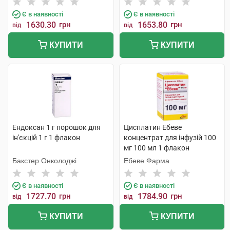
Є в наявності
Є в наявності
1630.30
грн
1653.80
грн
від
від
КУПИТИ
КУПИТИ
Ендоксан 1 г порошок для
Цисплатин Ебеве
ін'єкцій 1 г 1 флакон
концентрат для інфузій 100
мг 100 мл 1 флакон
Бакстер Онколоджі
Ебеве Фарма
Є в наявності
Є в наявності
1727.70
грн
1784.90
грн
від
від
КУПИТИ
КУПИТИ