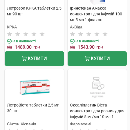
Летрозол КРКА таблетки 2,5
Іринотекан Амакса
мг 90 шт
концентрат для інфузій 100
мг 5 мл 1 флакон
КРКА
АкВіда
Є в наявності
Є в наявності
1489.00
грн
1543.90
грн
від
від
КУПИТИ
КУПИТИ
ЛетроВіста таблетки 2,5 мг
Оксаліплатин Віста
30 шт
концентрат для розчину для
інфузій 5 мг/мл 10 мл 1
флакон
Сінтон Хіспанія
Фармахемі