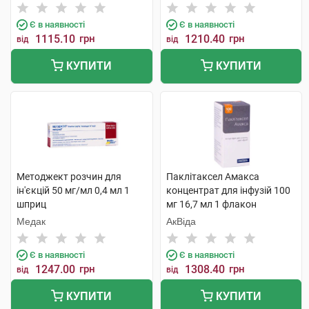
Є в наявності
Є в наявності
1115.10
грн
1210.40
грн
від
від
КУПИТИ
КУПИТИ
Методжект розчин для
Паклітаксел Амакса
ін'єкцій 50 мг/мл 0,4 мл 1
концентрат для інфузій 100
шприц
мг 16,7 мл 1 флакон
Медак
АкВіда
Є в наявності
Є в наявності
1247.00
грн
1308.40
грн
від
від
КУПИТИ
КУПИТИ