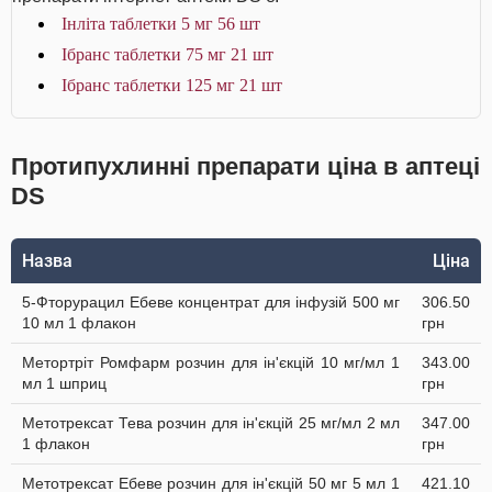
Інліта таблетки 5 мг 56 шт
Ібранс таблетки 75 мг 21 шт
Ібранс таблетки 125 мг 21 шт
Протипухлинні препарати ціна в аптеці
DS
Назва
Ціна
5-Фторурацил Ебеве концентрат для інфузій 500 мг
306.50
10 мл 1 флакон
грн
Метортріт Ромфарм розчин для ін'єкцій 10 мг/мл 1
343.00
мл 1 шприц
грн
Метотрексат Тева розчин для ін'єкцій 25 мг/мл 2 мл
347.00
1 флакон
грн
Метотрексат Ебеве розчин для ін'єкцій 50 мг 5 мл 1
421.10