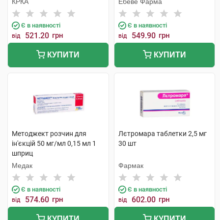
КРКА
Ебеве Фарма
Є в наявності
Є в наявності
521.20
грн
549.90
грн
від
від
КУПИТИ
КУПИТИ
Методжект розчин для
Лєтромара таблетки 2,5 мг
ін'єкцій 50 мг/мл 0,15 мл 1
30 шт
шприц
Медак
Фармак
Є в наявності
Є в наявності
574.60
грн
602.00
грн
від
від
КУПИТИ
КУПИТИ