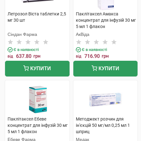
Летрозол Віста таблетки 2,5
Паклітаксел Амакса
мг 30 шт
концентрат для інфузій 30 мг
5 мл 1 флакон
Сіндан Фарма
АкВіда
Є в наявності
Є в наявності
637.80
грн
716.90
грн
від
від
КУПИТИ
КУПИТИ
Паклітаксел Ебеве
Методжект розчин для
концентрат для інфузій 30 мг
ін'єкцій 50 мг/мл 0,25 мл 1
5 мл 1 флакон
шприц
Ебеве Фарма
Медак