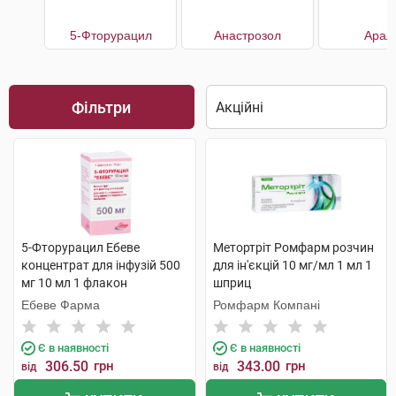
5-Фторурацил
Анастрозол
Арал
Фільтри
5-Фторурацил Ебеве
Метортріт Ромфарм розчин
концентрат для інфузій 500
для ін'єкцій 10 мг/мл 1 мл 1
мг 10 мл 1 флакон
шприц
Ебеве Фарма
Ромфарм Компані
Є в наявності
Є в наявності
306.50
грн
343.00
грн
від
від