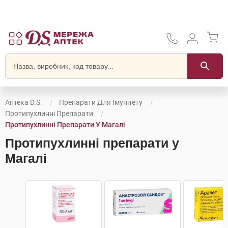
Аптека D.S.
Препарати Для Імунітету
Протипухлинні Препарати
Протипухлинні Препарати У Магалі
Протипухлинні препарати у
Магалі