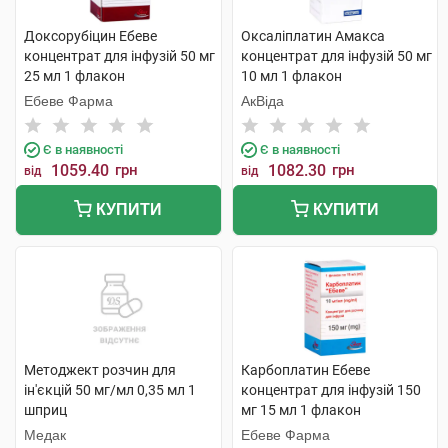
Доксорубіцин Ебеве
Оксаліплатин Амакса
концентрат для інфузій 50 мг
концентрат для інфузій 50 мг
25 мл 1 флакон
10 мл 1 флакон
Ебеве Фарма
АкВіда
Є в наявності
Є в наявності
1059.40
грн
1082.30
грн
від
від
КУПИТИ
КУПИТИ
Методжект розчин для
Карбоплатин Ебеве
ін'єкцій 50 мг/мл 0,35 мл 1
концентрат для інфузій 150
шприц
мг 15 мл 1 флакон
Медак
Ебеве Фарма