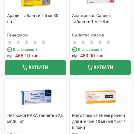
Аралет таблетки 2,5 мг 30
Анастрозол Сандоз
шт
таблетки 1 мг 28 шт
Генефарм
Салютас Фарма
Є в наявності
Є в наявності
465.10
грн
480.00
грн
від
від
КУПИТИ
КУПИТИ
Летрозол КРКА таблетки 2,5
Метотрексат Ебеве розчин
мг 30 шт
для ін'єкцій 10 мг/мл 1 мл 1
шприц