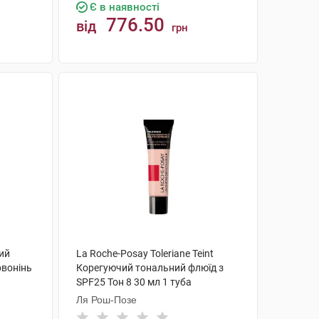
Є в наявності
776.50
від
грн
КУПИТИ
ний
La Roche-Posay Toleriane Teint
рвонінь
Корегуючий тональний флюїд з
SPF25 Тон 8 30 мл 1 туба
Ля Рош-Позе