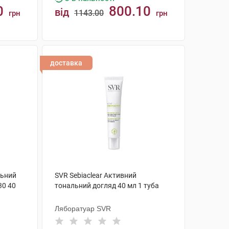
0
800.10
від
1143.00
грн
грн
КУПИТИ
доставка
льний
SVR Sebiaclear Активний
30 40
тональний догляд 40 мл 1 туба
Ляборатуар SVR