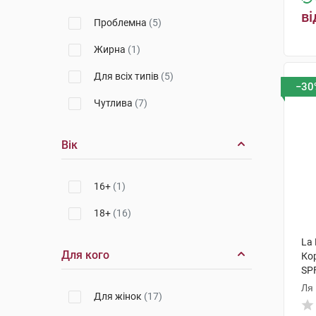
ві
Проблемна
(5)
Жирна
(1)
Для всіх типів
(5)
−30
Чутлива
(7)
Вік
16+
(1)
18+
(16)
La 
Для кого
Ко
SPF
ту
Ля
Для жінок
(17)