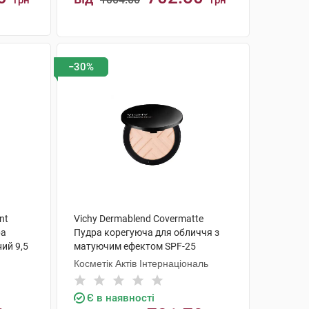
грн
грн
КУПИТИ
−30%
nt
Vichy Dermablend Covermatte
ра
Пудра корегуюча для обличчя з
ий 9,5
матуючим ефектом SPF-25
відтінок №15 9,5 г 1 шт
Косметік Актів Інтернаціональ
Є в наявності