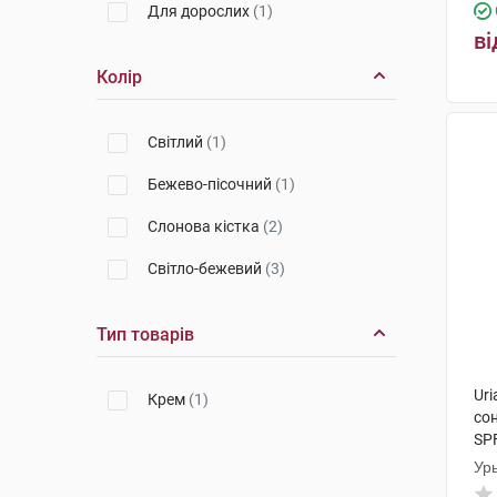
Для дорослих
(1)
ві
Колір
Світлий
(1)
Бежево-пісочний
(1)
Слонова кістка
(2)
Світло-бежевий
(3)
Тип товарів
Uri
Крем
(1)
со
SPF
Ур