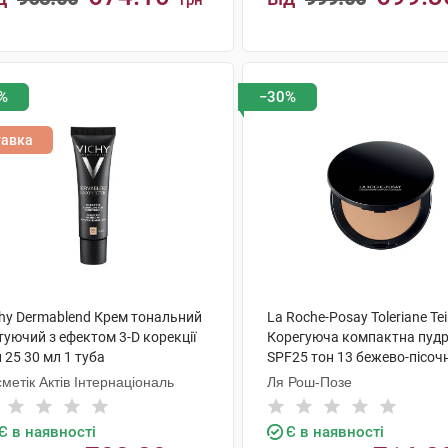
грн
КУПИТИ
КУПИТИ
%
−30%
тавка
chy Dermablend Крем тональний
La Roche-Posay Toleriane Tei
уючий з ефектом 3-D корекції
Корегуюча компактна пуд
 25 30 мл 1 туба
SPF25 тон 13 бежево-пісочн
г 1 шт
метік Актів Інтернаціональ
Ля Рош-Позе
Є в наявності
Є в наявності