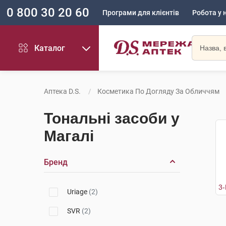
0 800 30 20 60
Програми для клієнтів
Робота у 
Каталог
Аптека D.S.
Косметика По Догляду За Обличчям
Тональні засоби у
Магалі
Бренд
Uriage
(2)
SVR
(2)