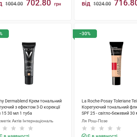
702.80
716.8
д
від
1004.00
1024.00
грн
КУПИТИ
КУПИТИ
%
−30%
chy Dermablend Крем тональний
La Roche-Posay Toleriane Tei
уючий з ефектом 3-D корекції
Корегуючий тональний флю
 15 30 мл 1 туба
SPF 25 - світло-бежевий 30 
туба
метік Актів Інтернаціональ
Ля Рош-Позе
Є в наявності
Є в наявності