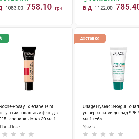
758.10
785.4
д
від
1083.00
1122.00
грн
КУПИТИ
КУПИТИ
%
доставка
Roche-Posay Toleriane Teint
Uriage Hyseac 3-Regul Тона
регуючий тональний флюїд з
універсальний догляд SPF-
25 - слонова кістка 30 мл 1
мл 1 туба
ба
 Рош-Позе
Урьяж