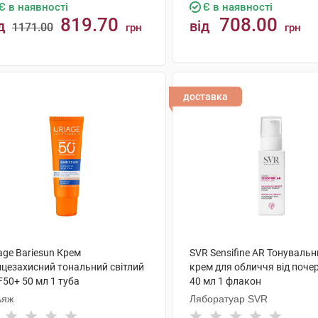
Є в наявності
Є в наявності
819.70
708.00
д
від
1171.00
грн
грн
КУПИТИ
КУПИТИ
доставка
age Bariesun Крем
SVR Sensifine AR Тонуваль
нцезахисний тональний світлий
крем для обличчя від поче
50+ 50 мл 1 туба
40 мл 1 флакон
ьяж
Ляборатуар SVR