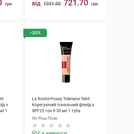
0
721.70
від
1031.00
грн
грн
КУПИТИ
−30%
nt
La Roche-Posay Toleriane Teint
їд з
Корегуючий тональний флюїд з
мл 1
SPF25 тон 9 30 мл 1 туба
Ля Рош-Позе
Є в наявності