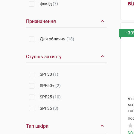
ві
флюїд
(7)
Призначення
−30
Для обличчя
(18)
Ступінь захисту
SPF30
(1)
SPF50+
(2)
SPF25
(10)
Vi
мат
SPF35
(3)
тон
Кос
Тип шкіри