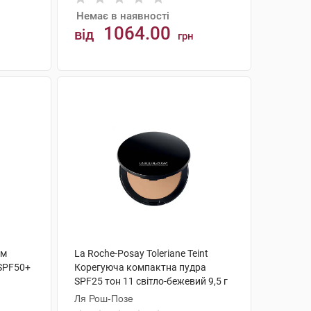
Немає в наявності
1064.00
від
грн
АНАЛОГИ
ем
La Roche-Posay Toleriane Teint
SPF50+
Корегуюча компактна пудра
SPF25 тон 11 світло-бежевий 9,5 г
1 шт
Ля Рош-Позе