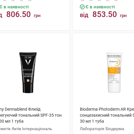
Є в наявності
Є в наявності
806.50
853.50
д
від
грн
грн
КУПИТИ
КУПИТИ
chy Dermablend Флюїд
Bioderma Photoderm AR Кр
регуючий тональний SPF-35 тон
сонцезахисний тональний 
30 мл 1 туба
30 мл 1 туба
метік Актів Інтернаціональ
Лабораторія Біодерма