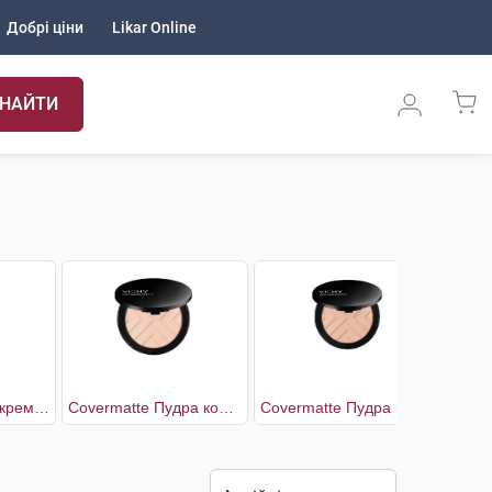
Добрі ціни
Likar Online
НАЙТИ
AR Тонувальний крем для обличчя від почервонінь
Covermatte Пудра корегуюча для обличчя з матуючим ефектом SPF-25 відтінок №15
Covermatte Пудра корегуюча для обличчя з матуючим ефектом SPF-25 відтінок №25