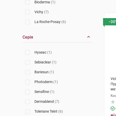
Bioderma
(1)
Vichy
(7)
−30
La Roche-Posay
(6)
Серія
Hyseac
(1)
Sebiaclear
(1)
Bariesun
(1)
Vic
Photoderm
(1)
Пу
ма
Sensifine
(1)
від
Кос
Dermablend
(7)
Toleriane Teint
(6)
ві