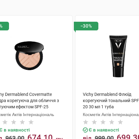
%
−30%
hy Dermablend Covermatte
Vichy Dermablend Флюїд
дра корегуюча для обличчя з
корегуючий тональний SPF
туючим ефектом SPF-25
20 30 мл 1 туба
тінок №25 9,5 г 1 шт
метік Актів Інтернаціональ
Косметік Актів Інтернаціон
Є в наявності
Є в наявності
674.10
699.3
д
963.00
від
999.00