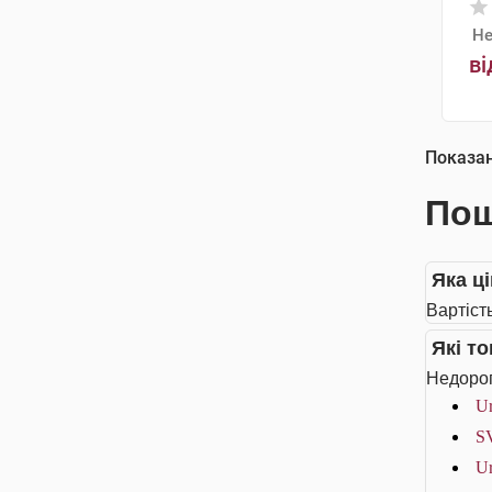
Не
ві
Показа
Пош
Яка ц
Вартіст
Які т
Недорог
Ur
SV
Ur