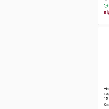
ві
Vi
ко
15 
Кос