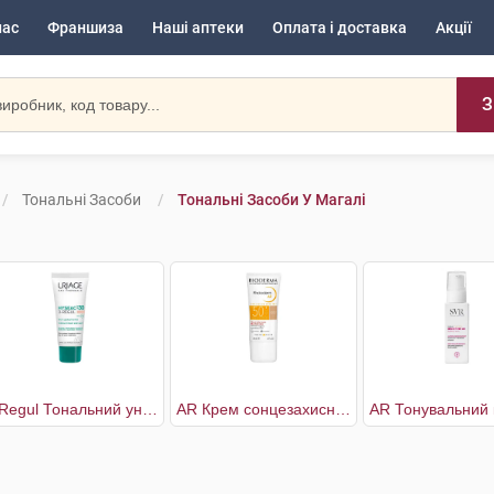
нас
Франшиза
Наші аптеки
Оплата і доставка
Акції
З
Тональні Засоби
Тональні Засоби У Магалі
3-Regul Тональний універсальний догляд SPF30
AR Крем сонцезахисний тональний SPF50+