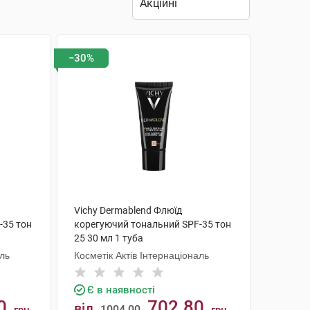
−30%
Vichy Dermablend Флюїд
-35 тон
корегуючий тональний SPF-35 тон
25 30 мл 1 туба
аль
Косметік Актів Інтернаціональ
Є в наявності
0
702.80
від
1004.00