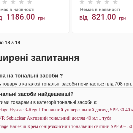
має в наявності
Немає в наявності
1186.00
821.00
д
від
грн
грн
АНАЛОГИ
АНАЛОГИ
но
18
з
18
ирені запитання
іна на тональні засоби ?
ь товару в каталозі тональні засоби починається від 708 грн.
ональні засоби найдешевші?
ими товарами в категорії тональні засоби є:
iage Hyseac 3-Regul Тональний універсальний догляд SPF-30 40 
R Sebiaclear Активний тональний догляд 40 мл 1 туба
iage Bariesun Крем сонцезахисний тональний світлий SPF50+ 50 