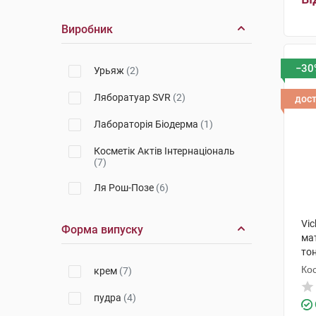
Виробник
−30
Урьяж
(2)
Ляборатуар SVR
(2)
дос
Лабораторія Біодерма
(1)
Косметік Актів Інтернаціональ
(7)
Ля Рош-Позе
(6)
Vi
Форма випуску
мат
тон
Кос
крем
(7)
пудра
(4)