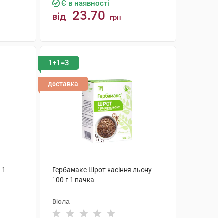
Є в наявності
23.70
від
грн
КУПИТИ
1+1=3
доставка
 1
Гербамакс Шрот насіння льону
100 г 1 пачка
Віола