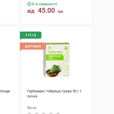
Є в наявності
45.00
від
грн
КУПИТИ
1+1=3
доставка
 плоди
Гербамакс Чебрецю трава 50 г 1
пачка
Віола