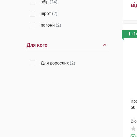
збір
(24)
ві
шрот
(2)
пагони
(2)
1+1
кореневища з коренями
(3)
Для кого
листя і квітки
(1)
супліддя
(1)
Для дорослих
(2)
корінь
(2)
корені
(4)
фіточай
(27)
Кро
стовпчики з приймочками
(1)
50 
бруньки
(3)
Ві
листя та плоди різано-
пресовані
(1)