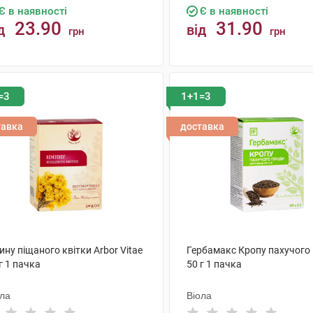
Є в наявності
Є в наявності
23.90
31.90
д
від
грн
грн
КУПИТИ
КУПИТИ
=3
1+1=3
тавка
доставка
ну піщаного квітки Arbor Vitae
Гербамакс Кропу пахучого
г 1 пачка
50 г 1 пачка
ола
Віола