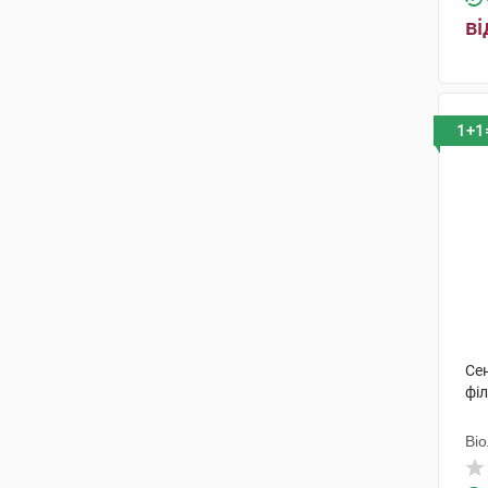
ві
шишки
(1)
слані
(2)
1+1
Сен
філ
Ві