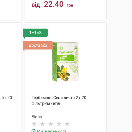
22.40
від
грн
КУПИТИ
1+1=3
доставка
,5 г 20
Гербамакс Сени листя 2 г 20
фільтр-пакетів
Віола
Є в наявності