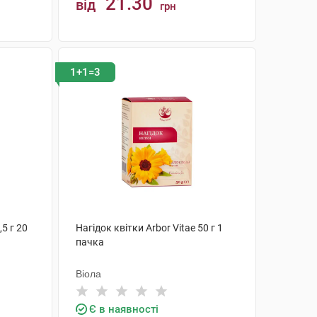
21.30
від
грн
КУПИТИ
1+1=3
5 г 20
Нагідок квітки Arbor Vitae 50 г 1
пачка
Віола
Є в наявності