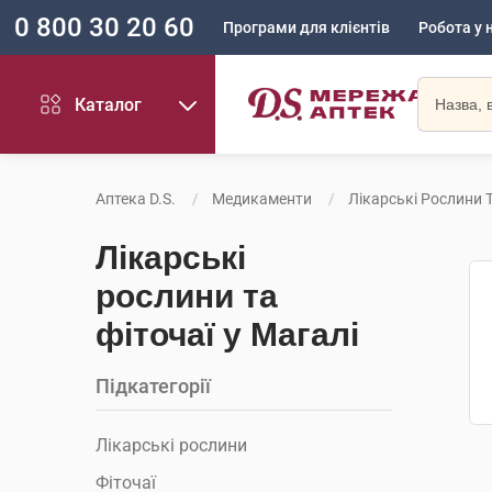
0 800 30 20 60
Програми для клієнтів
Робота у 
Каталог
Аптека D.S.
Медикаменти
Лікарські Рослини Т
Лікарські
рослини та
фіточаї у Магалі
Підкатегорії
Лікарські рослини
Фіточаї