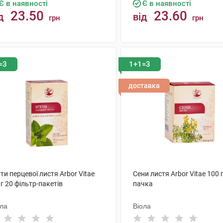
Є в наявності
Є в наявності
23.50
23.60
д
від
грн
грн
КУПИТИ
КУПИТИ
=3
1+1=3
доставка
ти перцевої листя Arbor Vitae
Сени листя Arbor Vitae 100 г
 г 20 фільтр-пакетів
пачка
ола
Віола