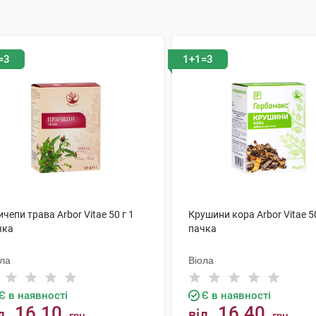
=3
1+1=3
чепи трава Arbor Vitae 50 г 1
Крушини кора Arbor Vitae 50
чка
пачка
ола
Віола
Є в наявності
Є в наявності
16.10
16.40
д
від