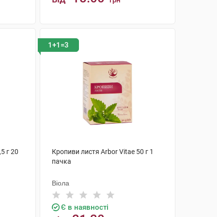
грн
КУПИТИ
1+1=3
,5 г 20
Кропиви листя Arbor Vitae 50 г 1
пачка
Віола
Є в наявності