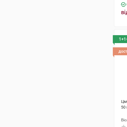
ві
1+1
дос
Цми
50 
Ві