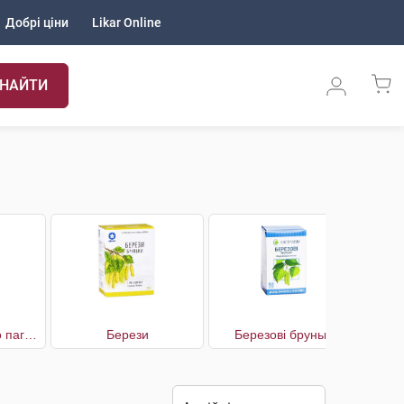
Добрі ціни
Likar Online
НАЙТИ
Багна звичайного пагони
Берези
Березові бруньки