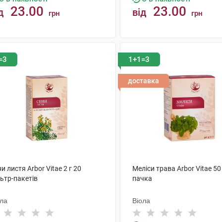
23.00
23.00
д
від
грн
грн
КУПИТИ
КУПИТИ
=3
1+1=3
доставка
и листя Arbor Vitae 2 г 20
Меліси трава Arbor Vitae 50 
ьтр-пакетів
пачка
ола
Віола