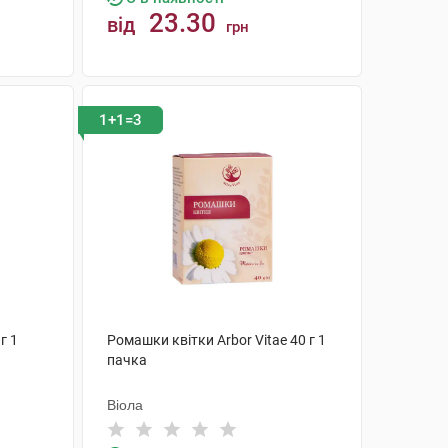
23.30
від
грн
КУПИТИ
1+1=3
г 1
Ромашки квітки Arbor Vitae 40 г 1
пачка
Віола