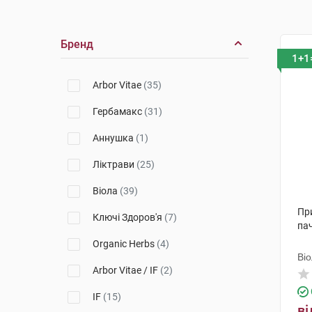
Бренд
1+1
Arbor Vitae
(35)
Гербамакс
(31)
Аннушка
(1)
Ліктрави
(25)
Віола
(39)
При
Ключі Здоров'я
(7)
па
Organic Herbs
(4)
Ві
Arbor Vitae / IF
(2)
IF
(15)
ві