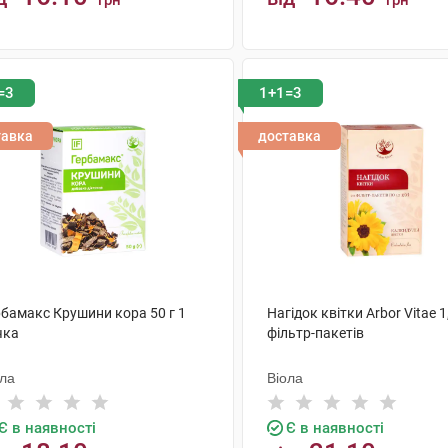
грн
грн
КУПИТИ
КУПИТИ
=3
1+1=3
тавка
доставка
рбамакс Крушини кора 50 г 1
Нагідок квітки Arbor Vitae 1
чка
фільтр-пакетів
ола
Віола
Є в наявності
Є в наявності