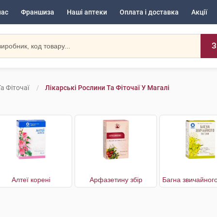
нас
Франшиза
Наші аптеки
Оплата і доставка
Акції
З
а Фіточаї
Лікарські Рослини Та Фіточаї У Магалі
Алтеї корені
Арфазетину збір