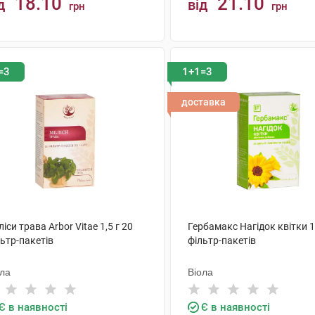
18.10
21.10
д
від
грн
грн
КУПИТИ
КУПИТИ
=3
1+1=3
доставка
іси трава Arbor Vitae 1,5 г 20
Гербамакс Нагідок квітки 1,
ьтр-пакетів
фільтр-пакетів
ола
Віола
Є в наявності
Є в наявності