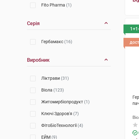
Fito Pharma
(1)
Серія
1+1
Гербамакс
(16)
дос
Виробник
Ліктрави
(31)
Віола
(123)
Ге
Житомирбіопродукт
(1)
па
Ключі Здоров'я
(7)
Ві
ФітоБіоТехнології
(4)
ЕЙМ
(9)