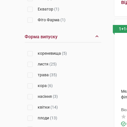
ві
Екватор
(1)
Фіто Фарма
(1)
1+1
Форма випуску
кореневища
(5)
листя
(25)
трава
(35)
кора
(6)
Мел
насіння
(3)
філ
квітки
(14)
Ві
плоди
(13)