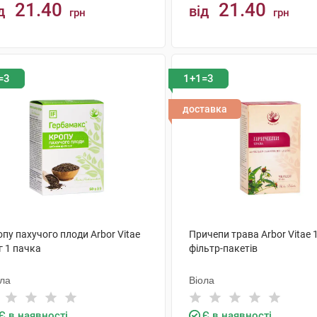
21.40
21.40
д
від
грн
грн
КУПИТИ
КУПИТИ
=3
1+1=3
доставка
пу пахучого плоди Arbor Vitae
Причепи трава Arbor Vitae 1
г 1 пачка
фільтр-пакетів
ола
Віола
Є в наявності
Є в наявності