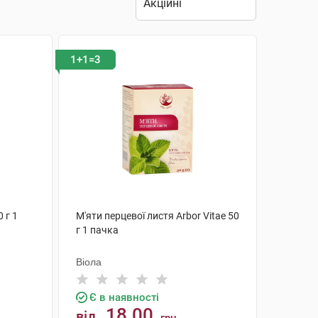
1+1=3
 г 1
М'яти перцевої листя Arbor Vitae 50
г 1 пачка
Віола
Є в наявності
18.00
від