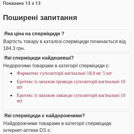
Показано
13
з
13
Поширені запитання
Яка ціна на сперміциди ?
Вартість товару в каталозі сперміциди починається від
184.3 грн.
Які сперміциди найдешевші?
Недорогими товарами в категорії сперміциди є:
Фарматекс супозиторії вагінальні 18,9 мг 5 шт
Еротекс із запахом троянди супозиторії вагінальні 10
шт
Еротекс із запахом лаванди супозиторії вагінальні 10
шт
Які сперміциди є найдорожчими?
Найдорожчими товарами в категорії сперміциди
інтернет-аптеки DS є: