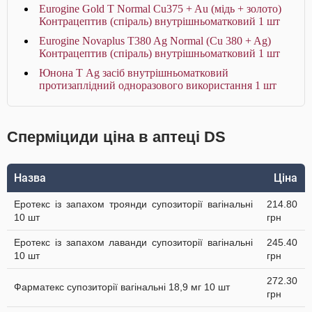
Eurogine Gold T Normal Cu375 + Au (мідь + золото)
Контрацептив (спіраль) внутрішньоматковий 1 шт
Eurogine Novaplus T380 Ag Normal (Cu 380 + Ag)
Контрацептив (спіраль) внутрішньоматковий 1 шт
Юнона Т Ag засіб внутрішньоматковий
протизаплідний одноразового використання 1 шт
Сперміциди ціна в аптеці DS
Назва
Ціна
Еротекс із запахом троянди супозиторії вагінальні
214.80
10 шт
грн
Еротекс із запахом лаванди супозиторії вагінальні
245.40
10 шт
грн
272.30
Фарматекс супозиторії вагінальні 18,9 мг 10 шт
грн