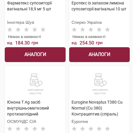
Фарматекс супозиторії
Еротекс із запахом лимона
вагінальні 18,9 мг 5 шт
супозиторії вагінальні 10 шт
Іннотера Шузі
Сперко Україна
Немає в наявності
Немає в наявності
184.30
грн
254.50
грн
від
від
АНАЛОГИ
АНАЛОГИ
Юнона Т Ag засіб
Eurogine Novaplus T380 Cu
внутрішньоматковий
Normal (Cu 380)
протизаплідний
Контрацептив (спіраль)
одноразового використання
внутрішньоматковий 1 шт
ОСМУНДС СІА
Еурогіне
1 шт