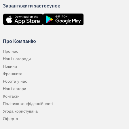
Завантажити застосунок
Про Компанію
Про нас
Наші нагороди
Новини
Франшиза
Робота у нас
Наші автори
Контакти
Політика конфіденційності
Угода користувача
Оферта