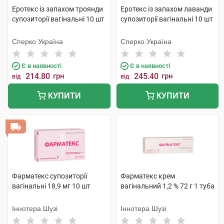
Еротекс із запахом троянди
Еротекс із запахом лаванди
супозиторії вагінальні 10 шт
супозиторії вагінальні 10 шт
Сперко Україна
Сперко Україна
Є в наявності
Є в наявності
214.80
грн
245.40
грн
від
від
КУПИТИ
КУПИТИ
Фарматекс супозиторії
Фарматекс крем
вагінальні 18,9 мг 10 шт
вагінальний 1,2 % 72 г 1 туба
Іннотера Шузі
Іннотера Шузі