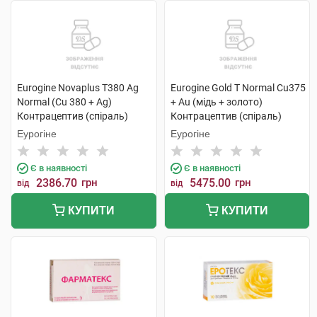
Eurogine Novaplus T380 Ag
Eurogine Gold T Normal Cu375
Normal (Cu 380 + Ag)
+ Au (мідь + золото)
Контрацептив (спіраль)
Контрацептив (спіраль)
внутрішньоматковий 1 шт
внутрішньоматковий 1 шт
Еурогіне
Еурогіне
Є в наявності
Є в наявності
2386.70
грн
5475.00
грн
від
від
КУПИТИ
КУПИТИ