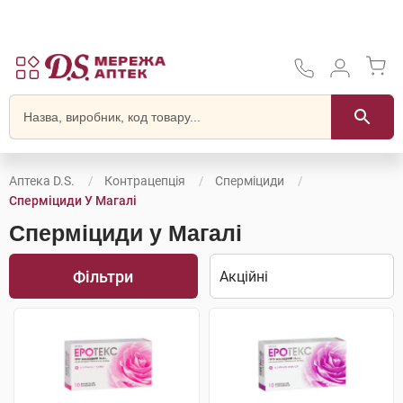
Аптека D.S.
Контрацепція
Сперміциди
Сперміциди У Магалі
Сперміциди у Магалі
Фільтри