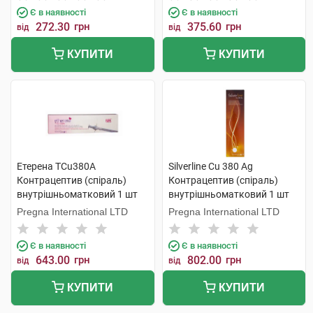
Є в наявності
Є в наявності
272.30
грн
375.60
грн
від
від
КУПИТИ
КУПИТИ
Етерена TCu380A
Silverline Cu 380 Ag
Контрацептив (спіраль)
Контрацептив (спіраль)
внутрішньоматковий 1 шт
внутрішньоматковий 1 шт
Pregna International LTD
Pregna International LTD
Є в наявності
Є в наявності
643.00
грн
802.00
грн
від
від
КУПИТИ
КУПИТИ