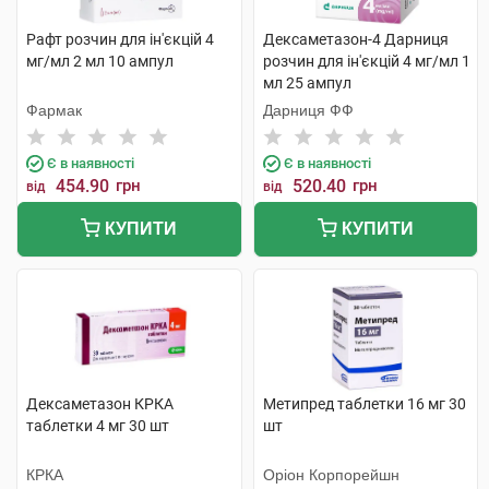
Рафт розчин для ін'єкцій 4
Дексаметазон-4 Дарниця
мг/мл 2 мл 10 ампул
розчин для ін'єкцій 4 мг/мл 1
мл 25 ампул
Фармак
Дарниця ФФ
Є в наявності
Є в наявності
454.90
грн
520.40
грн
від
від
КУПИТИ
КУПИТИ
Дексаметазон КРКА
Метипред таблетки 16 мг 30
таблетки 4 мг 30 шт
шт
КРКА
Оріон Корпорейшн