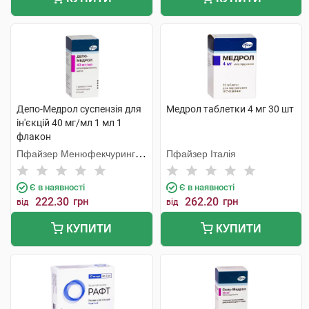
Депо-Медрол суспензія для
Медрол таблетки 4 мг 30 шт
ін'єкцій 40 мг/мл 1 мл 1
флакон
Пфайзер Менюфекчуринг
Пфайзер Італія
Бельгія
Є в наявності
Є в наявності
222.30
грн
262.20
грн
від
від
КУПИТИ
КУПИТИ