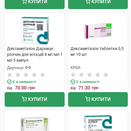
КУПИТИ
КУПИТИ
Дексаметазон Дарниця
Дексаметазон таблетки 0,5
розчин для ін'єкцій 4 мг/мл 1
мг 10 шт
мл 5 ампул
Дарниця ФФ
КРКА
Є в наявності
Є в наявності
70.00
грн
71.30
грн
від
від
КУПИТИ
КУПИТИ