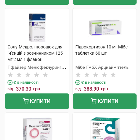
Солу-Медрол порошок для
Гідрокортизон 10 мг Мібе
ін'єкцій з розчинником 125
таблетки 60 шт
мг 2 мл 1 флакон
Пфайзер Менюфекчуринг
Мібе ГмбХ Арцнайміттель
Бельгія
Є в наявності
Є в наявності
370.30
грн
388.90
грн
від
від
КУПИТИ
КУПИТИ