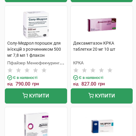
Солу-Медрол порошок для
Дексаметазон КРКА
ін'єкцій з розчинником 500
таблетки 20 мг 10 шт
мг 7,8 мл 1 флакон
Пфайзер Менюфекчуринг
КРКА
Бельгія
Є в наявності
Є в наявності
790.00
грн
827.00
грн
від
від
КУПИТИ
КУПИТИ