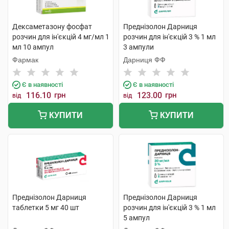
Дексаметазону фосфат
Преднізолон Дарниця
розчин для ін'єкцій 4 мг/мл 1
розчин для ін'єкцій 3 % 1 мл
мл 10 ампул
3 ампули
Фармак
Дарниця ФФ
Є в наявності
Є в наявності
116.10
грн
123.00
грн
від
від
КУПИТИ
КУПИТИ
Преднізолон Дарниця
Преднізолон Дарниця
таблетки 5 мг 40 шт
розчин для ін'єкцій 3 % 1 мл
5 ампул