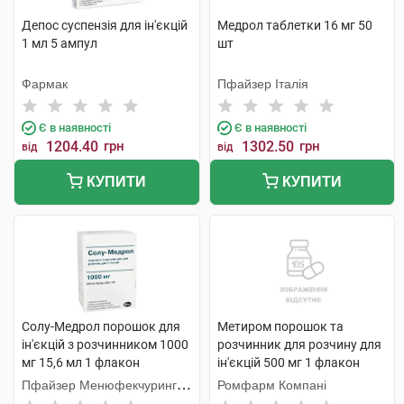
Депос суспензія для ін'єкцій
Медрол таблетки 16 мг 50
1 мл 5 ампул
шт
Фармак
Пфайзер Італія
Є в наявності
Є в наявності
1204.40
грн
1302.50
грн
від
від
КУПИТИ
КУПИТИ
Солу-Медрол порошок для
Метиром порошок та
ін'єкцій з розчинником 1000
розчинник для розчину для
мг 15,6 мл 1 флакон
ін'єкцій 500 мг 1 флакон
Пфайзер Менюфекчуринг
Ромфарм Компані
Бельгія