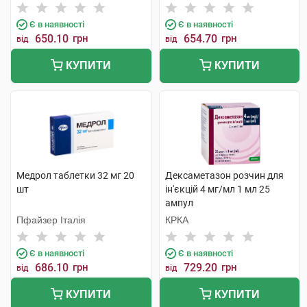
Є в наявності
Є в наявності
650.10
грн
654.70
грн
від
від
КУПИТИ
КУПИТИ
Медрол таблетки 32 мг 20
Дексаметазон розчин для
шт
ін'єкцій 4 мг/мл 1 мл 25
ампул
Пфайзер Італія
КРКА
Є в наявності
Є в наявності
686.10
грн
729.20
грн
від
від
КУПИТИ
КУПИТИ