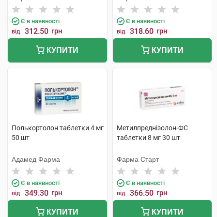
Є в наявності
Є в наявності
312.50
грн
318.60
грн
від
від
КУПИТИ
КУПИТИ
Полькортолон таблетки 4 мг
Метилпреднізолон-ФС
50 шт
таблетки 8 мг 30 шт
Адамед Фарма
Фарма Старт
Є в наявності
Є в наявності
349.30
грн
366.50
грн
від
від
КУПИТИ
КУПИТИ