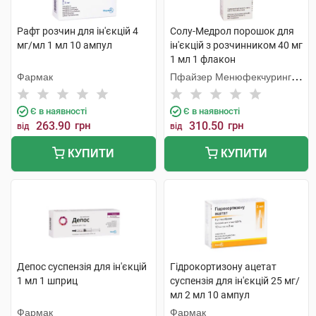
Рафт розчин для ін'єкцій 4
Солу-Медрол порошок для
мг/мл 1 мл 10 ампул
ін'єкцій з розчинником 40 мг
1 мл 1 флакон
Фармак
Пфайзер Менюфекчуринг
Бельгія
Є в наявності
Є в наявності
263.90
грн
310.50
грн
від
від
КУПИТИ
КУПИТИ
Депос суспензія для ін'єкцій
Гідрокортизону ацетат
1 мл 1 шприц
суспензія для ін'єкцій 25 мг/
мл 2 мл 10 ампул
Фармак
Фармак