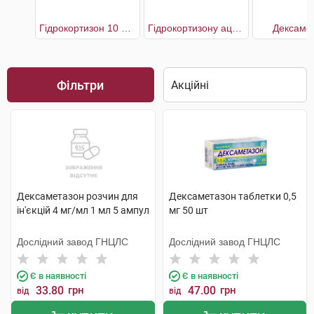
Гідрокортизон 10 мг Мібе
Гідрокортизону ацетат
Дексаме
Фільтри
Дексаметазон розчин для
Дексаметазон таблетки 0,5
ін'єкцій 4 мг/мл 1 мл 5 ампул
мг 50 шт
Дослідний завод ГНЦЛС
Дослідний завод ГНЦЛС
Є в наявності
Є в наявності
33.80
грн
47.00
грн
від
від